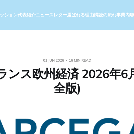
ッション
代表紹介
ニュースレター
選ばれる理由
購読の流れ
事業内
01 JUN 2026
16 MIN READ
ンス欧州経済 2026年6
全版)