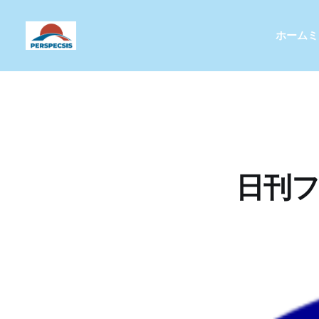
ホーム
ミ
日刊フ