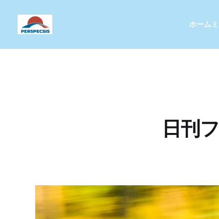
ホーム
ミ
日刊フ