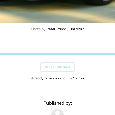
Photo by 
Peter Varga
 / 
Unsplash
SUBSCRIBE NOW
Already have an account? Sign in
Published by: