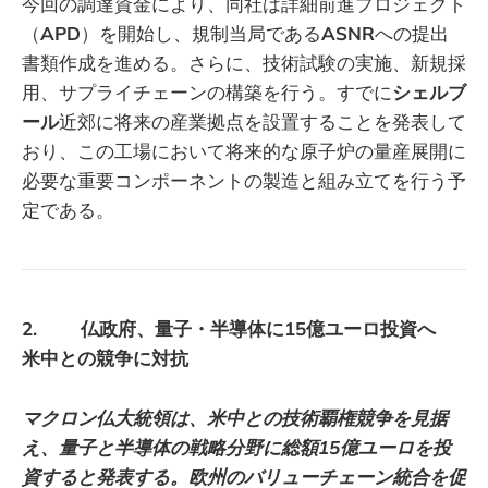
今回の調達資金により、同社は詳細前進プロジェクト
（
APD
）を開始し、規制当局である
ASNR
への提出
書類作成を進める。さらに、技術試験の実施、新規採
用、サプライチェーンの構築を行う。すでに
シェルブ
ール
近郊に将来の産業拠点を設置することを発表して
おり、この工場において将来的な原子炉の量産展開に
必要な重要コンポーネントの製造と組み立てを行う予
定である。
2. 仏政府、量子・半導体に15億ユーロ投資へ
米中との競争に対抗
マクロン仏大統領は、米中との技術覇権競争を見据
え、量子と半導体の戦略分野に総額15億ユーロを投
資すると発表する。欧州のバリューチェーン統合を促