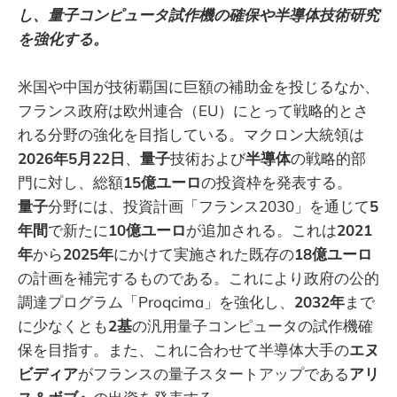
し、量子コンピュータ試作機の確保や半導体技術研究
を強化する。
米国や中国が技術覇国に巨額の補助金を投じるなか、
フランス政府は欧州連合（EU）にとって戦略的とさ
れる分野の強化を目指している。マクロン大統領は
2026年5月22日
、
量子
技術および
半導体
の戦略的部
門に対し、総額
15億ユーロ
の投資枠を発表する。
量子
分野には、投資計画「フランス2030」を通じて
5
年間
で新たに
10億ユーロ
が追加される。これは
2021
年
から
2025年
にかけて実施された既存の
18億ユーロ
の計画を補完するものである。これにより政府の公的
調達プログラム「Proqcima」を強化し、
2032年
まで
に少なくとも
2基
の汎用量子コンピュータの試作機確
保を目指す。また、これに合わせて半導体大手の
エヌ
ビディア
がフランスの量子スタートアップである
アリ