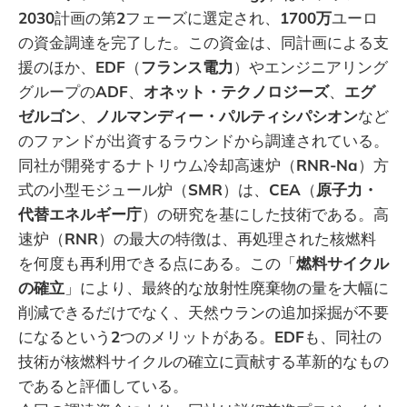
2030
計画の第
2
フェーズに選定され、
1700万
ユーロ
の資金調達を完了した。この資金は、同計画による支
援のほか、
EDF
（
フランス電力
）やエンジニアリング
グループの
ADF
、
オネット・テクノロジーズ
、
エグ
ゼルゴン
、
ノルマンディー・パルティシパシオン
など
のファンドが出資するラウンドから調達されている。
同社が開発するナトリウム冷却高速炉（
RNR-Na
）方
式の小型モジュール炉（
SMR
）は、
CEA
（
原子力・
代替エネルギー庁
）の研究を基にした技術である。高
速炉（
RNR
）の最大の特徴は、再処理された核燃料
を何度も再利用できる点にある。この「
燃料サイクル
の確立
」により、最終的な放射性廃棄物の量を大幅に
削減できるだけでなく、天然ウランの追加採掘が不要
になるという
2
つのメリットがある。
EDF
も、同社の
技術が核燃料サイクルの確立に貢献する革新的なもの
であると評価している。