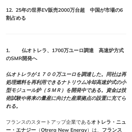
12.
25年の世界EV販売2000万台超 中国が市場の6
割占める
1. 仏オトレラ、1700万ユーロ調達 高速炉方式
のSMR開発へ
仏オトレラが１７００万ユーロを調達した。同社は再
処理燃料を再利用できるナトリウム冷却高速炉式の小
型モジュール炉（ＳＭＲ）を開発中である。資金は技
術試験や将来の量産に向けた産業拠点の設置に充てら
れる。
フランスのスタートアップ企業である
オトレラ・ニュ
ー・エナジー
（
Otrera New Energy
）は、
フランス