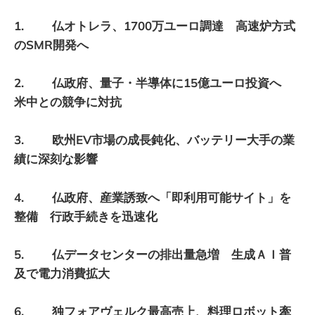
1. 仏オトレラ、1700万ユーロ調達 高速炉方式
のSMR開発へ
2. 仏政府、量子・半導体に15億ユーロ投資へ
米中との競争に対抗
3. 欧州EV市場の成長鈍化、バッテリー大手の業
績に深刻な影響
4. 仏政府、産業誘致へ「即利用可能サイト」を
整備 行政手続きを迅速化
5. 仏データセンターの排出量急増 生成ＡＩ普
及で電力消費拡大
6. 独フォアヴェルク最高売上、料理ロボット牽