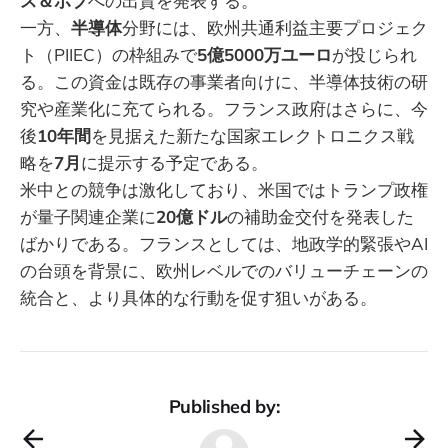
ス＆ボブ
への出資を発表する。
一方、
半導体
分野には、欧州共通利益主要プロジェク
ト（PIIEC）の枠組みで
5億5000万ユーロ
が投じられ
る。この資金は既存の事業者向けに、半導体技術の研
究や産業化に充てられる。フランス政府はさらに、今
後
10年間
を見据えた新たな国家エレクトロニクス戦
略を
7月
に提示する予定である。
米中との競争は激化しており、米国ではトランプ政権
が量子関連企業に
20億ドル
の補助金交付を発表した
ばかりである。フランスとしては、地政学的緊張やAI
の台頭を背景に、欧州レベルでのバリューチェーンの
統合と、より具体的な行動を促す狙いがある。
Published by: