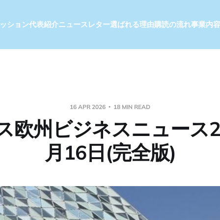
ッション
代表紹介
ニュースレター
選ばれる理由
購読の流れ
事業内
16 APR 2026
18 MIN READ
ス欧州ビジネスニュース20
月16日(完全版)