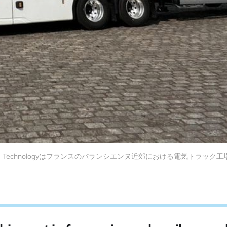
se Technologyはフランスのバランシエンヌ近郊における電気トラッ