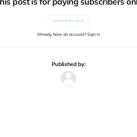
his post is for paying subscribers on
SUBSCRIBE NOW
Already have an account? Sign in
Published by: