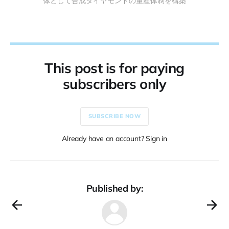
体として合成ダイヤモンドの量産体制を構築
This post is for paying
subscribers only
SUBSCRIBE NOW
Already have an account? Sign in
Published by: