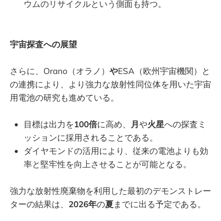
ウムのリサイクルという側面も持つ。
宇宙探査への展望
さらに、Orano（オラノ）
や
ESA（欧州宇宙機関）と
の連携により、より強力な放射性同位体を用いた宇宙
用電池の研究も進めている。
目標は出力を
100倍
に高め、
月
や
火星
への探査ミ
ッションに採用されることである。
ダイヤモンドの活用により、従来の電池よりも効
率と堅牢性を向上させることが可能となる。
強力な放射性廃棄物を利用した最初のデモンストレー
ターの結果は、
2026年
の
夏
までに出る予定である。