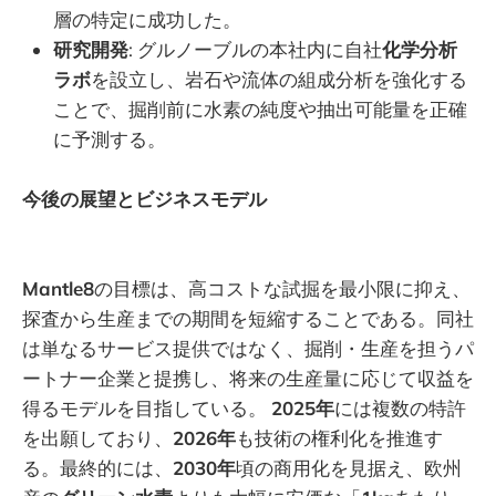
層の特定に成功した。
研究開発
: グルノーブルの本社内に自社
化学分析
ラボ
を設立し、岩石や流体の組成分析を強化する
ことで、掘削前に水素の純度や抽出可能量を正確
に予測する。
今後の展望とビジネスモデル
Mantle8
の目標は、高コストな試掘を最小限に抑え、
探査から生産までの期間を短縮することである。同社
は単なるサービス提供ではなく、掘削・生産を担うパ
ートナー企業と提携し、将来の生産量に応じて収益を
得るモデルを目指している。
2025年
には複数の特許
を出願しており、
2026年
も技術の権利化を推進す
る。最終的には、
2030年
頃の商用化を見据え、欧州