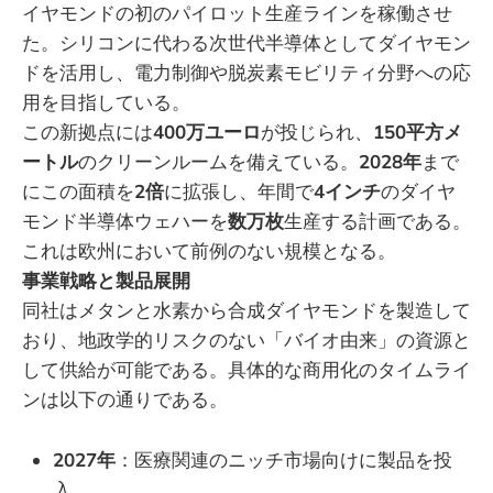
イヤモンドの初のパイロット生産ラインを稼働させ
た。シリコンに代わる次世代半導体としてダイヤモン
ドを活用し、電力制御や脱炭素モビリティ分野への応
用を目指している。
この新拠点には
400万ユーロ
が投じられ、
150平方メ
ートル
のクリーンルームを備えている。
2028年
まで
にこの面積を
2倍
に拡張し、年間で
4インチ
のダイヤ
モンド半導体ウェハーを
数万枚
生産する計画である。
これは欧州において前例のない規模となる。
事業戦略と製品展開
同社はメタンと水素から合成ダイヤモンドを製造して
おり、地政学的リスクのない「バイオ由来」の資源と
して供給が可能である。具体的な商用化のタイムライ
ンは以下の通りである。
2027年
：医療関連のニッチ市場向けに製品を投
入。