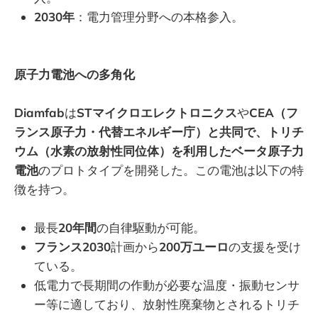
2030年
：電力管理分野への本格参入。
原子力電池への多角化
Diamfab
は
STマイクロエレクトロニクス
や
CEA（フ
ランス原子力・代替エネルギー庁）と共同で、トリチ
ウム（水素の放射性同位体）を利用したベータ原子力
電池
のプロトタイプを開発した。この電池は以下の特
徴を持つ。
最長
20年間
の自律駆動が可能。
フランス2030
計画から
200万ユーロ
の支援を受け
ている。
低電力で長期間の作動が必要な温度・振動センサ
ー等に適しており、放射性廃棄物とされるトリチ