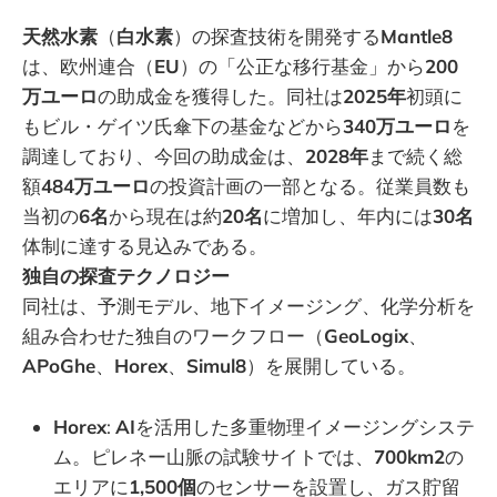
天然水素
（
白水素
）の探査技術を開発する
Mantle8
は、欧州連合（
EU
）の「公正な移行基金」から
200
万ユーロ
の助成金を獲得した。同社は
2025年
初頭に
もビル・ゲイツ氏傘下の基金などから
340万ユーロ
を
調達しており、今回の助成金は、
2028年
まで続く総
額
484万ユーロ
の投資計画の一部となる。従業員数も
当初の
6名
から現在は約
20名
に増加し、年内には
30名
体制に達する見込みである。
独自の探査テクノロジー
同社は、予測モデル、地下イメージング、化学分析を
組み合わせた独自のワークフロー（
GeoLogix
、
APoGhe
、
Horex
、
Simul8
）を展開している。
Horex
:
AI
を活用した多重物理イメージングシステ
ム。ピレネー山脈の試験サイトでは、
700km2
の
エリアに
1,500個
のセンサーを設置し、ガス貯留