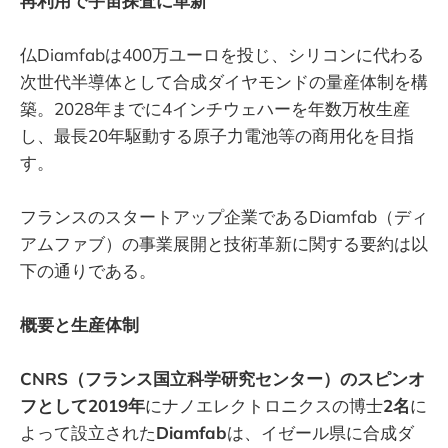
再利用で宇宙探査に革新
仏Diamfabは400万ユーロを投じ、シリコンに代わる
次世代半導体として合成ダイヤモンドの量産体制を構
築。2028年までに4インチウェハーを年数万枚生産
し、最長20年駆動する原子力電池等の商用化を目指
す。
フランスのスタートアップ企業であるDiamfab（ディ
アムファブ）の事業展開と技術革新に関する要約は以
下の通りである。
概要と生産体制
CNRS（フランス国立科学研究センター）のスピンオ
フとして2019年
にナノエレクトロニクスの博士
2名
に
よって設立された
Diamfab
は、イゼール県に合成ダ