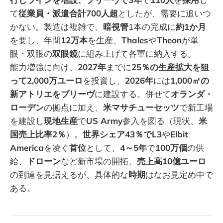
て
従業員・派遣合計700人超
としたが、需要に追いつ
かない。製造は複雑で、
暗視管
1本の完成に
約1か月
を要し、年間
12万本
を生産、
Thales
や
Theon
が単
眼・双眼の
双眼鏡
に組み上げて各軍に納入する。
能力増強に向け、
2027年
までに
25％の生産拡大を狙
って2,000万ユーロ
を投資し、
2026年
には
1,000㎡の
新アトリエをブリーヴ
に建設する。併せて
オランダ・
ローデン
の拠点に加え、
米マサチューセッツ
で新工場
を建設し
現地生産
で
US Army
参入を図る（現状、
米
国売上比率2％
）。
世界シェア43％でL3
や
Elbit
America
を凌ぐ
首位
として、
4～5年
で
100万個
の供
給、
ドローン
など新市場の開拓、
売上高10億ユーロ
の到達を見据えるが、具体的な
時期
はなお見定め中で
ある。