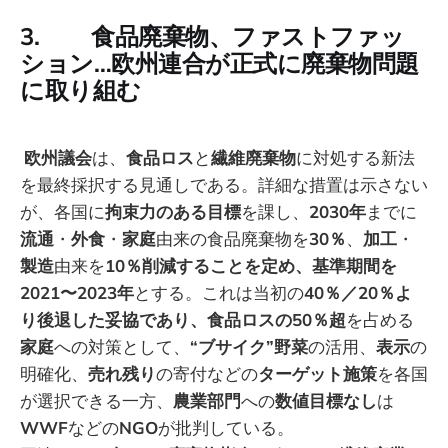
3. 食品廃棄物、ファストファッ
ション…欧州連合が正式に廃棄物問題
に取り組む
欧州議会
は、
食品ロス
と
繊維廃棄物
に対処する新法
を最終採択する見通しである。詳細な措置は示さない
が、各国に
拘束力のある目標
を課し、
2030年
までに
流通
・
外食
・
家庭
由来の食品廃棄物を
30％
、
加工
・
製造
由来を
10％削減することを定め、基準期間を
2021〜2023年
とする。これは当初の
40％／20％よ
り後退した妥協であり、食品ロスの50％超
を占める
家庭
への対策として、
“ブサイク”野菜
の活用、
表示
の
明確化、
売れ残り
の寄付などの
ターゲット施策
を各国
が選択できる一方、
農業部門
への
数値目標なし
は
WWF
などの
NGO
が批判している。