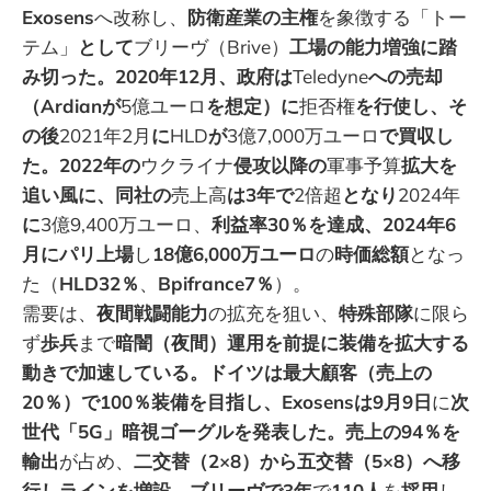
Exosens
へ改称し、
防衛産業の主権
を象徴する「トー
テム」
として
ブリーヴ（Brive）
工場の能力増強に踏
み切った。2020年12月、政府は
Teledyne
への売却
（Ardianが
5億ユーロ
を想定）に
拒否権
を行使し、そ
の後
2021年2月
に
HLD
が
3億7,000万ユーロ
で買収し
た。2022年の
ウクライナ
侵攻以降の
軍事予算
拡大を
追い風に、同社の
売上高
は3年で
2倍超
となり
2024年
に
3億9,400万ユーロ、
利益率30％を達成、2024年6
月にパリ上場
し
18億6,000万ユーロ
の
時価総額
となっ
た（
HLD32％
、
Bpifrance7％
）。
需要は、
夜間戦闘能力
の拡充を狙い、
特殊部隊
に限ら
ず
歩兵
まで
暗闇（夜間）運用を前提に装備を拡大する
動きで加速している。ドイツは最大顧客（売上の
20％）で100％装備を目指し、Exosensは9月9日
に
次
世代「5G」暗視ゴーグルを発表した。売上の94％を
輸出
が占め、
二交替（2×8）から五交替（5×8）へ移
行しラインを増設、ブリーヴで3年
で
110人
を
採用
し