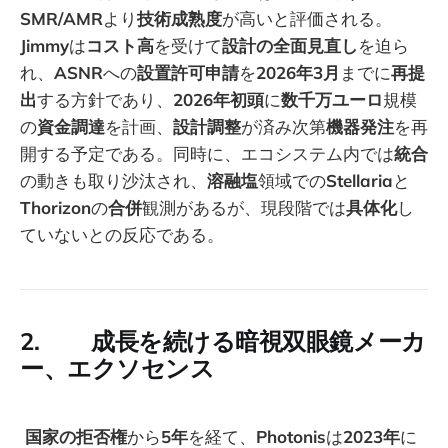
SMR/AMR
より
技術成熟度
が高いと評価される。
Jimmy
は
コスト高
を受けて
設計の全面見直し
を迫ら
れ、
ASNR
への
設置許可申請
を
2026年3月
までに
再提
出
する方針であり、
2026年初頭
に
数千万ユーロ
規模
の
資金調達
を計画、
設計調整
が済み次第
機器発注
を再
開する予定である。同時に、エコシステム内では
統合
の動きも取り沙汰され、
溶融塩
領域での
Stellaria
と
Thorizon
の
合併
観測があるが、現段階では
具体化
し
ていないとの反応である。
2. 成長を続ける暗視双眼鏡メーカ
ー、エクソセンス
国家の拒否権
から
5年
を経て、
Photonis
は
2023年
に