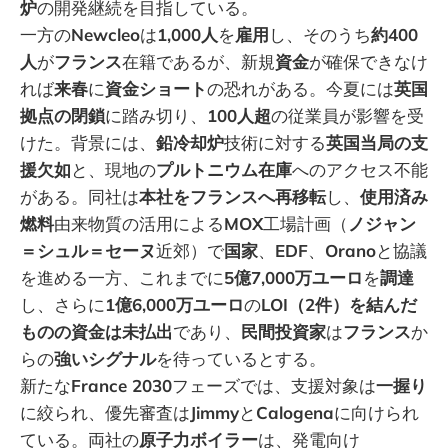
炉
の開発継続を目指している。
一方の
Newcleo
は
1,000人
を
雇用
し、そのうち
約400
人
が
フランス
在籍であるが、新規
資金
が確保できなけ
れば
来春
に
資金ショート
の恐れがある。今夏には
英国
拠点の閉鎖
に踏み切り、
100人超
の従業員が影響を受
けた。背景には、
鉛冷却炉
技術に対する
英国当局の支
援欠如
と、現地の
プルトニウム在庫
へのアクセス不能
がある。同社は
本社をフランスへ再移転
し、
使用済み
燃料
由来物質の活用による
MOX
工場計画（
ノジャン
＝シュル＝セーヌ
近郊）で
国家
、
EDF
、
Orano
と協議
を進める一方、これまでに
5億7,000万ユーロ
を
調達
し、さらに
1億6,000万ユーロ
の
LOI（2件）を結んだ
ものの資金は未払出
であり、
民間投資家
は
フランス
か
らの
強いシグナル
を待っているとする。
新たな
France 2030
フェーズでは、支援対象は
一握り
に絞られ、優先審査は
Jimmy
と
Calogena
に向けられ
ている。両社の
原子力ボイラー
は、発電向け