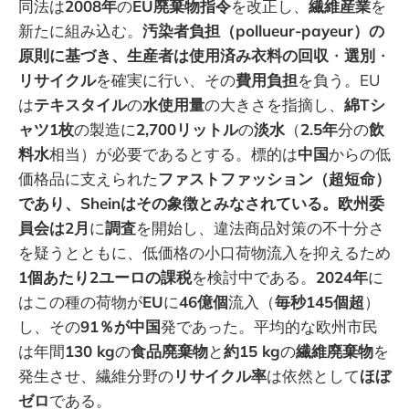
同法は
2008年
の
EU廃棄物指令
を改正し、
繊維産業
を
新たに組み込む。
汚染者負担（pollueur-payeur）の
原則に基づき、生産者は使用済み衣料の回収
・
選別
・
リサイクル
を確実に行い、その
費用負担
を負う。EU
は
テキスタイル
の
水使用量
の大きさを指摘し、
綿Tシ
ャツ1枚
の製造に
2,700リットル
の
淡水
（
2.5年
分の
飲
料水
相当）が必要であるとする。標的は
中国
からの低
価格品に支えられた
ファストファッション（超短命）
であり、Sheinはその象徴とみなされている。欧州委
員会は2月
に
調査
を開始し、違法商品対策の不十分さ
を疑うとともに、低価格の小口荷物流入を抑えるため
1個あたり2ユーロの課税
を検討中である。
2024年
に
はこの種の荷物が
EU
に
46億個
流入（
毎秒145個超
）
し、その
91％が中国
発であった。平均的な欧州市民
は年間
130 kg
の
食品廃棄物
と
約15 kg
の
繊維廃棄物
を
発生させ、繊維分野の
リサイクル率
は依然として
ほぼ
ゼロ
である。