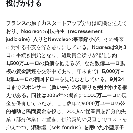
投げかける
フランス
の
原子力スタートアップ
分野は転機を迎えて
おり、
Naarea
の
司法再生（redressement
judiciaire）入りとNewcleo
の
事業縮小
が、その将来
に対する不安を浮き彫りにしている。
Naarea
は
9月3
日
に手続き開始となり、短期資金繰りが逼迫し
約
1,500万ユーロ
の
負債
を抱えるが、なお
数億ユーロ規
模
の
資金調達
を交渉中であり、年末までに
5,000万～
1億ユーロ
の
初回ドロー
を見込むとしている。
9月24
日
まで
スポンサー（買い手）の名乗りも受け付ける構
えである。同社は2025年
の期首に
1,000万ユーロ
の現
金を保有していたが、ここ数年で
9,000万ユーロ
の
公
的補助
と
民間資金
を投じ、
200人
の従業員を部分的失
業（部分休業）に置き、供給契約の見直しでコストを
抑えつつ、
溶融塩（sels fondus）を用いた小型原子