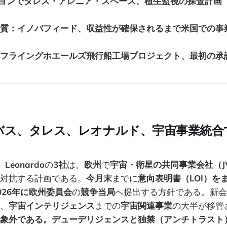
ッションでタレス・アレニア・スペース、植生監視の探査計画
パク質：イノバフィード、収益性が確保されるまで米国での事
県のフライングホエールズ飛行船工場プロジェクト、最初の承
バス、タレス、レオナルド、宇宙事業統合
、
Leonardo
の
3社
は、
欧州
で
宇宙・衛星の共同事業会社（J
対抗する計画である。
今月末
までに
意向表明書（LOI）を
026年に欧州委員会
の
競争当局
へ提出する方針である。新会
、
宇宙インテリジェンス
までの
宇宙関連事業
の大半が移管
象外である。デューデリジェンスと独禁（アンチトラスト