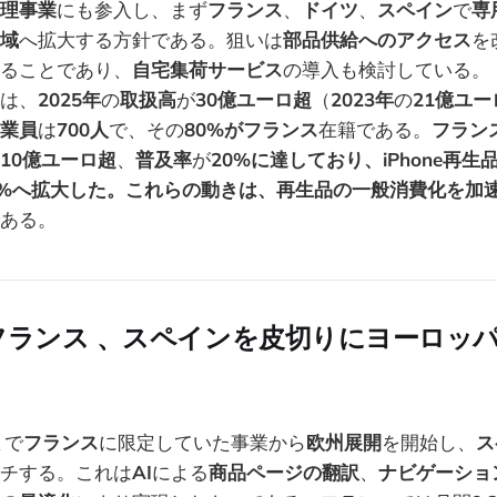
理事業
にも参入し、まず
フランス
、
ドイツ
、
スペイン
で
専
域
へ拡大する方針である。狙いは
部品供給へのアクセス
を
ることであり、
自宅集荷サービス
の導入も検討している。
は、
2025年
の
取扱高
が
30億ユーロ超
（
2023年
の
21億ユー
業員
は
700人
で、その
80%がフランス
在籍である。
フラン
10億ユーロ超
、
普及率
が
20%に達しており、iPhone再生
6%へ拡大した。これらの動きは、再生品の一般消費化を加
ある。
フランス 、スペインを皮切りにヨーロッ
まで
フランス
に限定していた事業から
欧州展開
を開始し、
ス
チする。これは
AI
による
商品ページの翻訳
、
ナビゲーショ