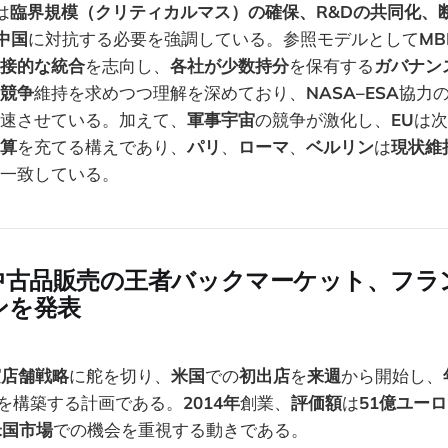
は
臨界規模（クリティカルマス）の確保、R&Dの共同化、
や中国
に対抗する必要を強調している。参照モデルとして
MB
接的な統合
を志向し、
各社が少数持分
を保有する
ガバナン
競争
維持を求めつつ理解を深めており、
NASA–ESA
協力
速させている。加えて、
軍事宇宙
の競争が激化し、
EU
は次
算
を充てる構えであり、
パリ
、
ローマ
、
ベルリン
は
現状維
一致している。
中古品販売の王者バックマーケット、フラン
ンを発表
実店舗戦略
に舵を切り、
米国
での
初出店
を
来週
から開始し、
を構築する計画である。
2014年
創業、
評価額
は
51億ユーロ
米国市場
での機会を重視する動きである。