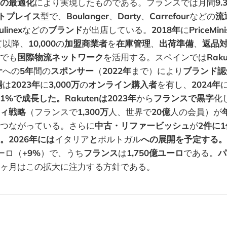
の最適化
により実現したものである。フランスでは月間
9
ットプレイス
型で、
Boulanger
、
Darty
、
Carrefour
などの
流
linex
などの
ブランド
が出店している。
2018年
に
PriceMini
て以降、
10,000
の
加盟商業者
を
在庫管理
、
出荷準備
、
返品
でも
国際物流ネットワーク
を活用する。スペインでは
Raku
ナ
への
5年
間の
スポンサー
（
2022年
まで）により
ブランド認
場
は
2023年
に
3,000万
の
オンライン購入者
を有し、
2024年
.1%で成長した。Rakutenは2023年
から
フランスで黒字
化
ィ戦略
（フランスで
1,300万
人、世界で
20億
人の会員）が
つながっている。さらに
中古・リファービッシュ
が
2件に1
。2026年には
イタリア
と
ポルトガル
への展開を予定する。2
ユーロ（
+9%
）で、うち
フランス
は
1,750億ユーロ
である。
パ
ヶ月はこの拡大に注力する方針である。