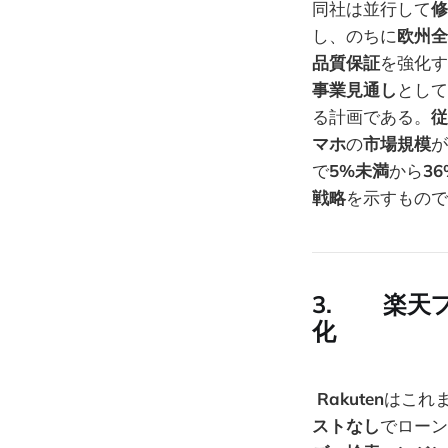
同社は並行して
修
し、のちに
欧州全
品質保証
を強化す
事業見通し
として
る計画である。
従
マホ
の
市場規模
が
で
5%未満
から
3
戦略
を示すもので
3. 楽天
化
Rakuten
はこれ
ストなし
でローン