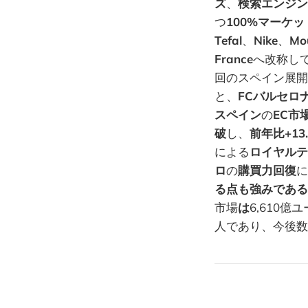
ズ
、
検索エンジン
つ
100%マーケ
Tefal
、
Nike
、
Mou
France
へ改称し
回のスペイン展開
と、
FCバルセロ
スペイン
の
EC市
破
し、
前年比+13
による
ロイヤルテ
ロ
の
購買力回復
に
る点も強みである
市場
は
6,610億
人であり、今後数