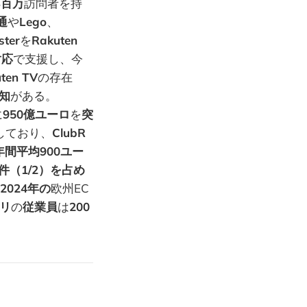
.3百万
訪問者を持
通
や
Lego
、
ster
を
Rakuten
対応
で支援し、今
ten TV
の存在
知
がある。
に
950億ユーロ
を
突
しており、
ClubR
年間平均900ユー
件（1/2）を占め
024年の
欧州EC
リ
の
従業員
は
200