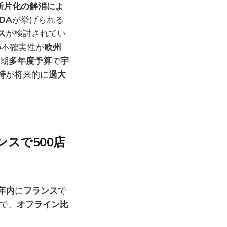
断片化の解消によ
DA
が挙げられる
ス
が検討されてい
の不確実性が
欧州
期
多年度予算
で
宇
持
が将来的に
過大
スで500店
年内
に
フランス
で
で、
オフライン比