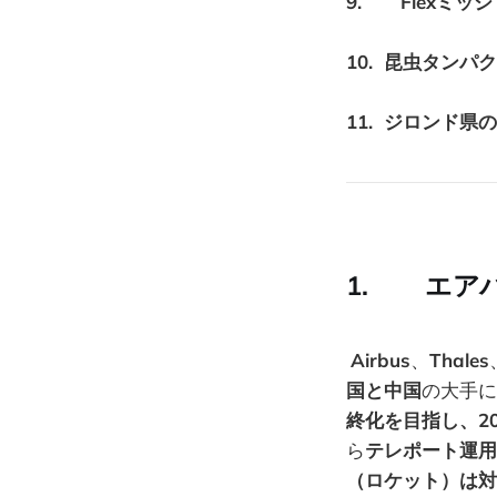
9.
Flexミ
10. 昆虫タン
11. ジロンド
1. エア
Airbus
、
Thales
国と中国
の大手に
終化を目指し、2
ら
テレポート運用
（ロケット）は対