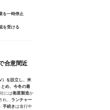
業を一時停止
認を受ける
で合意間近
V）を設立し、米
まとめ、今冬の最
社には
衛星製造
か
され、
ランチャー
）手続き
は進行中