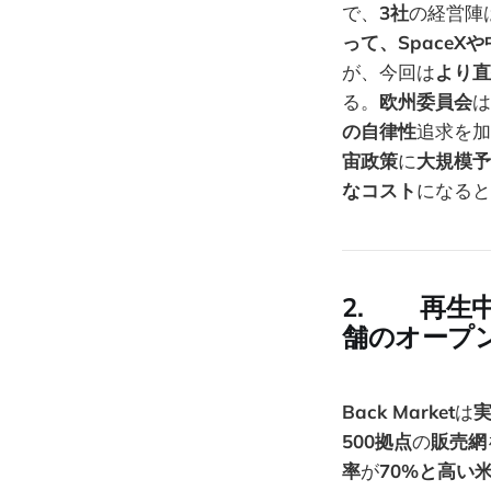
で、
3社
の経営陣
って、SpaceX
が、今回は
より直
る。
欧州委員会
は
の自律性
追求を加
宙政策
に
大規模予
なコスト
になると
2. 再生
舗のオープ
Back Market
は
500拠点
の
販売網
率
が
70%と高い