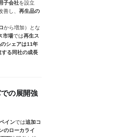
用子会社
を設立
改善し、
再生品の
ロ
から増加）とな
ス市場
では
再生ス
品のシェアは11年
速する同社の成長
パでの展開強
ペイン
では
追加コ
ンのローカライ