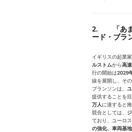
2. 「あ
ード・ブラ
イギリスの起業家
ルストム
から
高速
行の開始は
2029
線を展開し、その
ブランソンは、
ユ
提供することを目
万人
に達すると推
競合としては、
ジ
ており、ユーロス
の強化、車両基地