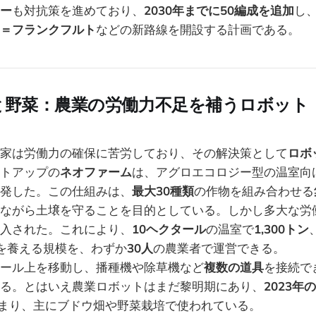
ー
も対抗策を進めており、
2030年までに50編成を追加
し
＝フランクフルト
などの新路線を開設する計画である。
と野菜：農業の労働力不足を補うロボット
家は労働力の確保に苦労しており、その解決策として
ロボ
トアップの
ネオファーム
は、アグロエコロジー型の温室向
発した。この仕組みは、
最大30種類
の作物を組み合わせる
ながら土壌を守ることを目的としている。しかし多大な労
入された。これにより、
10ヘクタール
の温室で
1,300トン
を養える規模を、わずか
30人
の農業者で運営できる。
ール上を移動し、播種機や除草機など
複数の道具
を接続で
る。とはいえ農業ロボットはまだ黎明期にあり、
2023
まり、主にブドウ畑や野菜栽培で使われている。