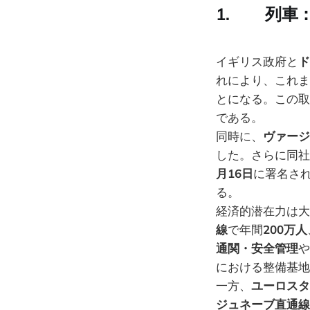
1. 列車
イギリス政府と
ド
れにより、これま
とになる。この取
である。
同時に、
ヴァージ
した。さらに同社
月16日
に署名さ
る。
経済的潜在力は大
線
で年間
200万人
通関・安全管理
や
における整備基地
一方、
ユーロスタ
ジュネーブ直通線