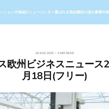
ッション
代表紹介
ニュースレター
選ばれる理由
購読の流れ
事業内
18 AUG 2025
3 MIN READ
ス欧州ビジネスニュース20
月18日(フリー)