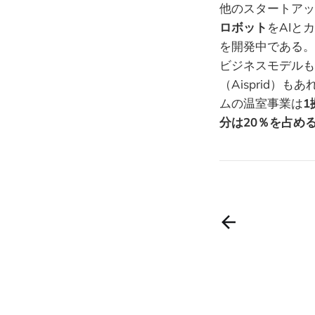
他のスタートアッ
ロボット
をAIと
を開発中である。
ビジネスモデルも
（Aisprid）も
ムの温室事業は
1
分は20％を占め