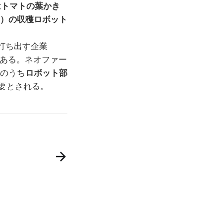
）はトマトの葉かき
ラム）の収穫ロボット
打ち出す企業
もある。ネオファー
のうち
ロボット部
要とされる。