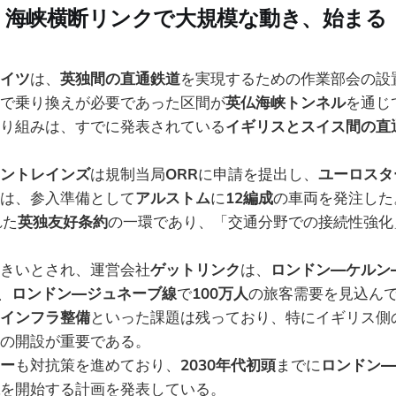
：海峡横断リンクで大規模な動き、始まる
イツ
は、
英独間の直通鉄道
を実現するための作業部会の設
で乗り換えが必要であった区間が
英仏海峡トンネル
を通じ
り組みは、すでに発表されている
イギリスとスイス間の直
ントレインズ
は規制当局
ORR
に申請を提出し、
ユーロスタ
は、参入準備として
アルストム
に
12編成
の車両を発注した
れた
英独友好条約
の一環であり、「交通分野での接続性強化
きいとされ、運営会社
ゲットリンク
は、
ロンドン―ケルン
、
ロンドン―ジュネーブ線
で
100万人
の旅客需要を見込ん
インフラ整備
といった課題は残っており、特にイギリス側
の開設が重要である。
ー
も対抗策を進めており、
2030年代初頭
までに
ロンドン―
を開始する計画を発表している。