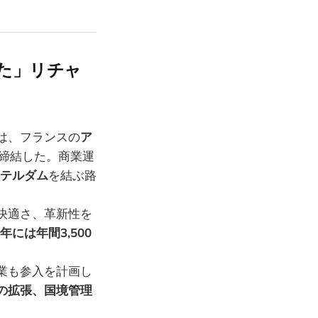
た」リチャ
は、フランスの
ア
締結した。商業運
テルダム
を結ぶ路
快適さ、革新性を
0年には年間3,500
業も参入を計画し
の拡張、国境管理