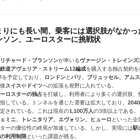
まりにも長い間、乗客には選択肢がなかっ
ンソン、ユーロスターに挑戦状
リチャード・ブランソン
が率いる
ヴァージン・トレインズ
鉄道アヴェリア・ストリーム12編成
を購入する独占契約を
年
を予定しており、
ロンドン
と
パリ、ブリュッセル、アムス
後
スイス
や
ドイツ
への拡張も視野に入れている。
ーロスターの独占
を打破し、利用者により多くの選択肢、
指している。トンネルを通じた需要は拡大しており、
204
定されている。これは現在の
1,100万人
の3倍以上である。
ェミニ、トレニタリア、エヴォリン、ヒューロ
といった企
ターの優位性の終焉が加速している。しかし、実現には
駅
の利用制限
といった課題が残る。