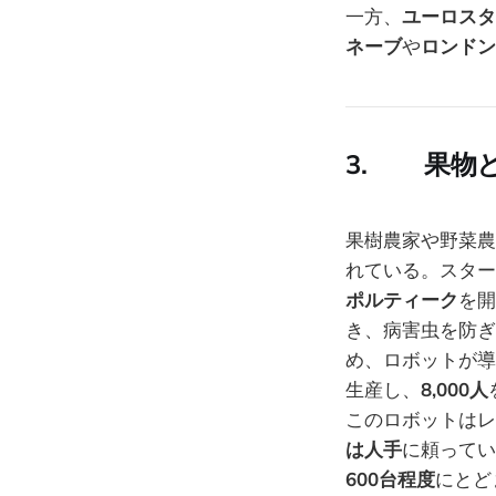
一方、
ユーロスタ
ネーブ
や
ロンドン
3. 果物
果樹農家や野菜農
れている。スター
ポルティーク
を開
き、病害虫を防ぎ
め、ロボットが導
生産し、
8,000人
このロボットはレ
は人手
に頼ってい
600台程度
にとど