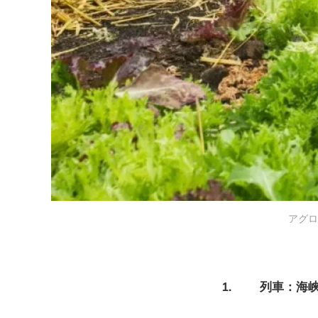
アグロ
1. 列車：海