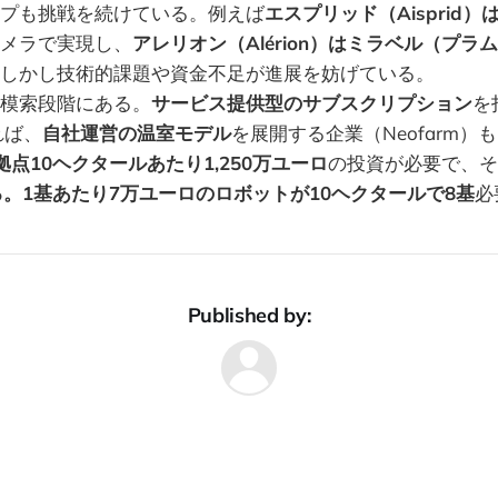
プも挑戦を続けている。例えば
エスプリッド（Aisprid
カメラで実現し、
アレリオン（Alérion）はミラベル（プ
しかし技術的課題や資金不足が進展を妨げている。
模索段階にある。
サービス提供型のサブスクリプション
を
あれば、
自社運営の温室モデル
を展開する企業（Neofarm）
拠点10ヘクタールあたり1,250万ユーロ
の投資が必要で、そ
る。1基あたり7万ユーロのロボットが10ヘクタールで8基
必
Published by: