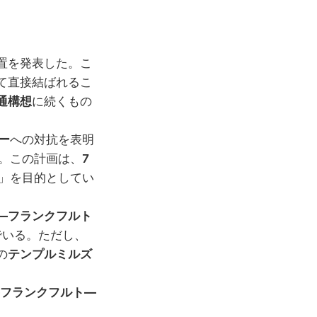
置を発表した。こ
て直接結ばれるこ
通構想
に続くもの
ー
への対抗を表明
。この計画は、
7
」を目的としてい
―フランクフルト
でいる。ただし、
の
テンプルミルズ
フランクフルト―