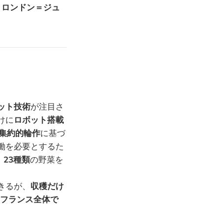
、
ロンドン＝ジュ
ット技術
が注目さ
けに
ロボット搭載
集約的輪作
に基づ
働を必要とするた
、
23種類
の野菜を
きるが、
収穫だけ
年のフランス全体で