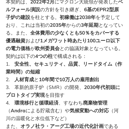
本契約は、
2022年2月
にマクロン大統領が発表した
ベ
ルフォール演説
の方針を引き継ぎ、
6基のEPR2型原
子炉の建設
を柱とする。
初稼働は2038年
を予定して
おり、これは当初の
2035年
からの
3年延期
となってい
る。また、
全体費用の少なくとも50％をカバーする
優遇融資
および
1メガワット時あたり100ユーロ以下
の電力価格
が
欧州委員会
との協議対象となっている。
契約は以下の
4つの柱
で構成される：
1.
安全性、セキュリティ、品質、リードタイム（作
業時間）の短縮
2.
人材育成
と
10年間で10万人の雇用創出
3. 革新的原子炉（SMR）の開発、
2030年代初頭に
プロトタイプ実現
を目指す
4.
環境移行と循環経済
、すなわち
廃棄物管理
（
Andra
による貯蔵含む）や
気候変動への対応
（河
川の温暖化と水位低下など）
また、
オラノ社ラ・アーグ工場の近代化計画
である