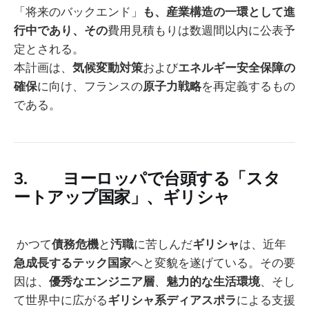
「将来のバックエンド」
も、産業構造の一環として進
行中であり、その
費用見積もりは数週間以内に公表予
定とされる。
本計画は、
気候変動対策
および
エネルギー安全保障の
確保
に向け、フランスの
原子力戦略
を再定義するもの
である。
3. ヨーロッパで台頭する「スタ
ートアップ国家」、ギリシャ
かつて
債務危機
と
汚職
に苦しんだ
ギリシャ
は、近年
急成長するテック国家
へと変貌を遂げている。その要
因は、
優秀なエンジニア層
、
魅力的な生活環境
、そし
て世界中に広がる
ギリシャ系ディアスポラ
による支援