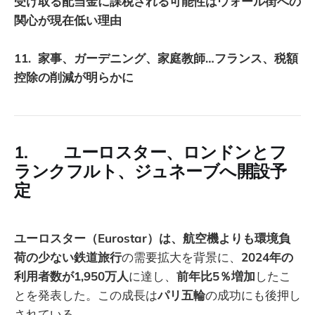
受け取る配当金に課税される可能性はウォール街への
関心が現在低い理由
11. 家事、ガーデニング、家庭教師…フランス、税額
控除の削減が明らかに
1. ユーロスター、ロンドンとフ
ランクフルト、ジュネーブへ開設予
定
ユーロスター（Eurostar）は、航空機よりも環境負
荷の少ない鉄道旅行
の需要拡大を背景に、
2024年の
利用者数が1,950万人
に達し、
前年比5％増加
したこ
とを発表した。この成長は
パリ五輪
の成功にも後押し
されている。