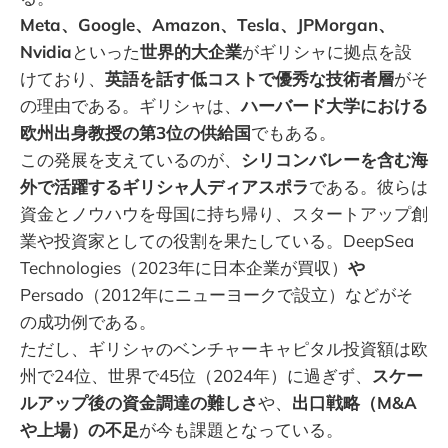
Meta、Google、Amazon、Tesla、JPMorgan、
Nvidia
といった
世界的大企業
がギリシャに拠点を設
けており、
英語を話す低コストで優秀な技術者層
がそ
の理由である。ギリシャは、
ハーバード大学における
欧州出身教授の第3位の供給国
でもある。
この発展を支えているのが、
シリコンバレーを含む海
外で活躍するギリシャ人ディアスポラ
である。彼らは
資金とノウハウを母国に持ち帰り、スタートアップ創
業や投資家としての役割を果たしている。DeepSea
Technologies（2023年に日本企業が買収）
や
Persado（2012年にニューヨークで設立）などがそ
の成功例である。
ただし、ギリシャのベンチャーキャピタル投資額は欧
州で24位、世界で45位（2024年）に過ぎず、
スケー
ルアップ後の資金調達の難しさ
や、
出口戦略（M&A
や上場）の不足
が今も課題となっている。