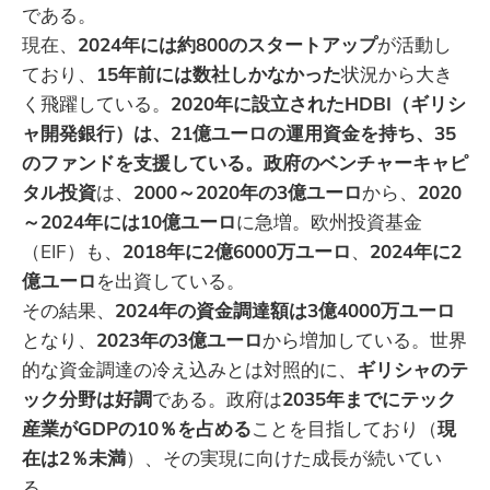
である。
現在、
2024年には約800のスタートアップ
が活動し
ており、
15年前には数社しかなかった
状況から大き
く飛躍している。
2020年に設立されたHDBI（ギリシ
ャ開発銀行）は、21億ユーロの運用資金を持ち、35
のファンドを支援している。政府のベンチャーキャピ
タル投資
は、
2000～2020年の3億ユーロ
から、
2020
～2024年には10億ユーロ
に急増。欧州投資基金
（EIF）も、
2018年に2億6000万ユーロ
、
2024年に2
億ユーロ
を出資している。
その結果、
2024年の資金調達額は3億4000万ユーロ
となり、
2023年の3億ユーロ
から増加している。世界
的な資金調達の冷え込みとは対照的に、
ギリシャのテ
ック分野は好調
である。政府は
2035年までにテック
産業がGDPの10％を占める
ことを目指しており（
現
在は2％未満
）、その実現に向けた成長が続いてい
る。