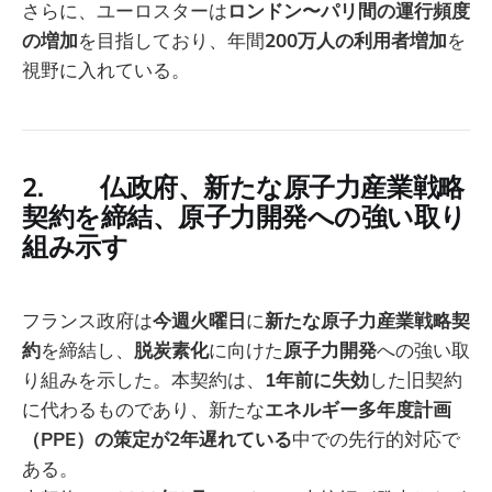
さらに、ユーロスターは
ロンドン〜パリ間の運行頻度
の増加
を目指しており、年間
200万人の利用者増加
を
視野に入れている。
2. 仏政府、新たな原子力産業戦略
契約を締結、原子力開発への強い取り
組み示す
フランス政府は
今週火曜日
に
新たな原子力産業戦略契
約
を締結し、
脱炭素化
に向けた
原子力開発
への強い取
り組みを示した。本契約は、
1年前に失効
した旧契約
に代わるものであり、新たな
エネルギー多年度計画
（PPE）の策定が2年遅れている
中での先行的対応で
ある。