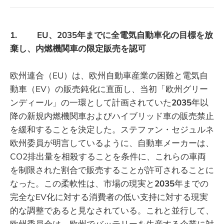
1. EU、2035年までに全電気自動車化の目標を放
棄し、内燃機関車の限定販売を認可
欧州連合（EU）は、欧州自動車産業の困難と電気自
動車（EV）の販売鈍化に直面し、当初「欧州グリー
ンディール」の一環として計画されていた
2035
年以
降の新規内燃機関車およびハイブリッド車の販売禁止
を緩和することを決定した。ステファン・セジュルネ
欧州委員が明言しているように、自動車メーカーは、
CO2排出量を相殺することを条件に、これらの車両
を制限された割合で販売することが許可されることに
なった。この柔軟性は、市場の現実と
2035
年までの
完全なEV化に対する消費者の低い支持に対する現実
的な調整であると見なされている。これと並行して、
欧州委員会は、欧州でバッテリーを生産する企業に対