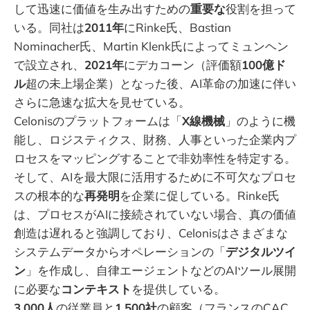
して迅速に価値を生み出すための
重要な
役割を担って
いる。同社は
2011年
にRinke氏、Bastian
Nominacher氏、Martin Klenk氏によってミュンヘン
で設立され、
2021年
にデカコーン（評価額
100億ド
ル
超の未上場企業）となった後、AI革命の加速に伴い
さらに急速な拡大を見せている。
Celonisのプラットフォームは「
X線機械
」のように機
能し、ロジスティクス、財務、人事といった企業内プ
ロセスをマッピングすることで非効率性を特定する。
そして、AIを最大限に活用するために不可欠なプロセ
スの根本的な
再発明
を企業に促している。Rinke氏
は、プロセスがAIに接続されていない場合、真の価値
創造は遅れると強調しており、Celonisはさまざまな
システムデータからオペレーションの「
デジタルツイ
ン
」を作成し、自律エージェントなどのAIツール展開
に必要な
コンテキスト
を提供している。
3,000人
の従業員と
1,500社
の顧客（フランスのCAC