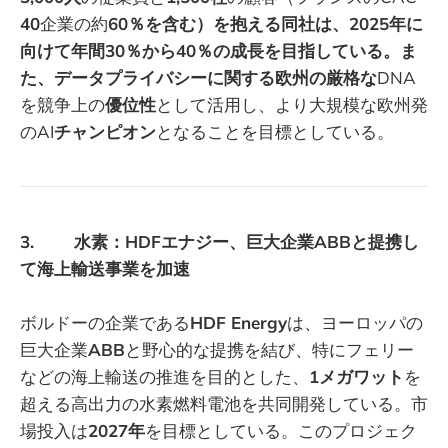
40
企業の約
60％を含む）を抱える同社は、2025年に
向けて年間30％から40％の成長を目指している。ま
た、データプライバシーに関する欧州の厳格な
DNA
を競争上の
優位性
として活用し、より大規模な欧州発
のAI
チャンピオン
となることを目標としている。
3. 水素：HDFエナジー、巨大企業ABBと提携し
て海上輸送事業を加速
ボルドーの企業である
HDF Energy
は、ヨーロッパの
巨大企業
ABB
と野心的な提携を結び、特にフェリー
などの海上輸送の推進を目的とした、
1メガワット
を
超える高出力の水素燃料電池を共同開発している。市
場投入は
2027年
を目標としている。このプロジェク