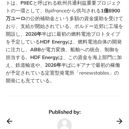
トは、
PIIEC
と呼ばれる欧州共通利益重要プロジェク
トの一環として、Bpifranceから供与される
1億6900
万ユーロ
の公的補助金という多額の資金援助を受けて
おり、支給が開始されている。ボルドー近郊に工場を
開設し、
2026年
半ばに最初の燃料電池プロトタイプ
を予定している
HDF Energy
は、燃料電池自体の開発
に注力し、
ABB
が電力変換、船舶への統合、制御を
担当する。
HDF Energy
は、この資金を海上部門に加
え、鉄道輸送や、
2026年
半ばにギアナで最初の稼働
が予定されている定置型発電所「renewstables」の
開発にも充てている。
Published by: