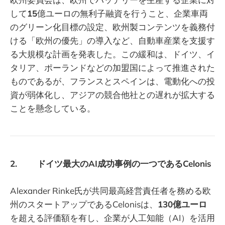
して
15
億ユーロの無利子融資を行うこと、企業車両
のグリーン化目標の設定、欧州製コンテンツを義務付
ける「欧州の優先」の導入など、自動車産業を支援す
る大規模な計画を発表した。この緩和は、ドイツ、イ
タリア、ポーランドなどの加盟国によって推進された
ものであるが、フランスとスペインは、電動化への投
資が弱体化し、アジアの競合他社との遅れが拡大する
ことを懸念している。
2. ドイツ最大のAI成功事例の一つであるCelonis
Alexander Rinke氏が共同最高経営責任者を務める欧
州のスタートアップであるCelonisは、
130億ユーロ
を超える評価額を有し、企業が人工知能（AI）を活用