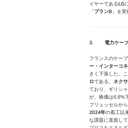
イヤーである
LG
「
プランB
」を実
3. 電力ケーブル：
フランスのケーブ
ー・インターコネ
きく下落した。こ
ロ
である。
ネクサ
ており、ギリシャ
が、株価は6.8%
ブリュッセルから
2024年
の着工以
な課題に直面して
プロスをエネルギ