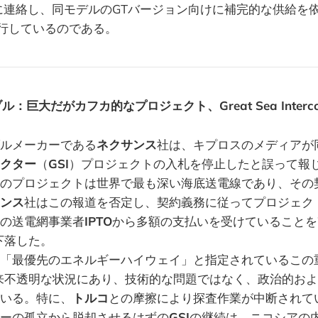
に連絡し、同モデルのGTバージョン向けに補完的な供給を
行しているのである。
巨大だがカフカ的なプロジェクト、Great Sea Intercon
ルメーカーである
ネクサンス
社は、キプロスのメディアが
クター
（
GSI
）プロジェクトの入札を停止したと誤って報
のプロジェクトは世界で最も深い海底送電線であり、その
ンス
社はこの報道を否定し、契約義務に従ってプロジェク
の送電網事業者
IPTO
から多額の支払いを受けていることを
下落した。
「最優先のエネルギーハイウェイ」と指定されているこの
来不透明な状況にあり、技術的な問題ではなく、政治的お
いる。特に、
トルコ
との摩擦により探査作業が中断されて
ーの孤立から脱却させるはずの
GSI
の継続は、ニコシアの