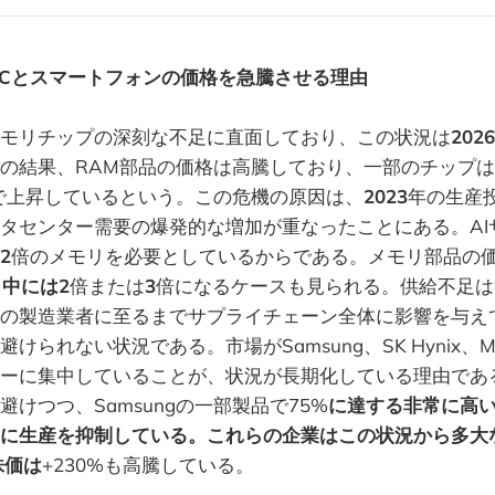
PCとスマートフォンの価格を急騰させる理由
モリチップの深刻な不足に直面しており、この状況は
2026
の結果、RAM部品の価格は高騰しており、一部のチップは
で上昇しているという。この危機の原因は、
2023
年の生産
ータセンター需要の爆発的な増加が重なったことにある。A
2
倍のメモリを必要としているからである。メモリ部品の
、中には2
倍または
3
倍になるケースも見られる。供給不足は
の製造業者に至るまでサプライチェーン全体に影響を与え
けられない状況である。市場がSamsung、SK Hynix、Mi
ーに集中していることが、状況が長期化している理由である
けつつ、Samsungの一部製品で75%
に達する非常に高
に生産を抑制している。これらの企業はこの状況から多大
の株価は
+230%も高騰している。