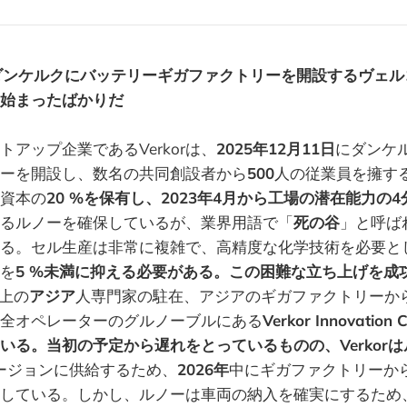
ダンケルクにバッテリーギガファクトリーを開設するヴェル
始まったばかりだ
アップ企業であるVerkorは、
2025年12月11日
にダンケ
ーを開設し、数名の共同創設者から
500
人の従業員を擁す
資本の
20 %を保有し、2023年4月から工場の潜在能力の4
るルノーを確保しているが、業界用語で「
死の谷
」と呼ば
る。セル生産は非常に複雑で、高精度な化学技術を必要と
を
5 %未満に抑える必要がある。この困難な立ち上げを成
上の
アジア
人専門家の駐在、アジアのギガファクトリーか
全オペレーターのグルノーブルにある
Verkor Innovation
いる。当初の予定から遅れをとっているものの、Verkor
バージョンに供給するため、
2026年
中にギガファクトリーか
している。しかし、ルノーは車両の納入を確実にするため