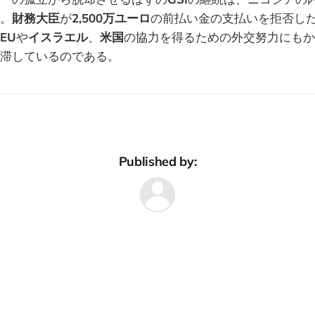
。
財務大臣
が
2,500万ユーロ
の前払い金の支払いを拒否し
EU
や
イスラエル
、
米国
の協力を得るための外交努力にもか
滞しているのである。
Published by: