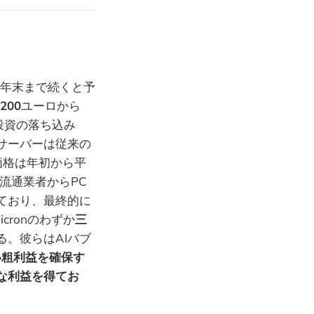
年末まで続くと予
200
ユーロから
投資の落ち込み
Iサーバーは従来の
価格は年初から平
流通業者からPC
ており、最終的に
cronのわずか
三
。彼らはAIバブ
い粗利益を確保す
な利益を得てお