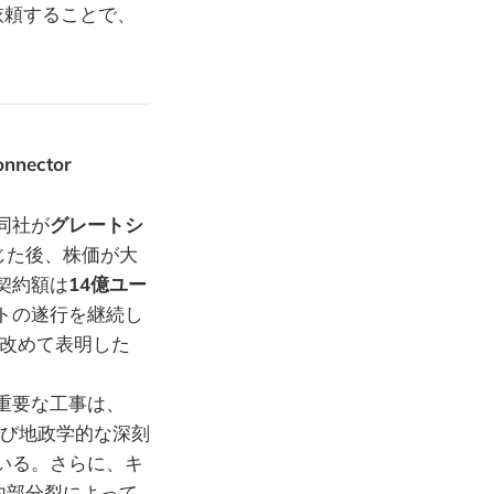
依頼することで、
nector
同社が
グレートシ
じた後、株価が大
契約額は
14億ユー
トの遂行を継続し
改めて表明した
重要な工事は、
よび地政学的な深刻
いる。さらに、キ
内部分裂によって