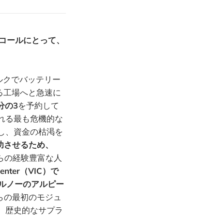
コールにとって、
ルクでバッテリー
る工場へと急速に
分の3
を予約して
れる最も危機的な
し、資金の枯渇を
功させるため、
らの経験豊富な人
 Center（VIC）で
はルノーのアルピー
らの最初のモジュ
、歴史的なサプラ