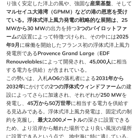
り強く安定した洋上の風や、強固な
産業基盤
、そして
マルセイユ大港湾（GPMM）などの港の恩恵を受け
ている。浮体式洋上風力発電の戦略的な展開は、25
MWから30 MW
の出力を持つ
3つのパイロットファ
ーム
の設置によって特徴づけられ、その中には
2025
年9月
に稼働を開始したフランス初の浮体式洋上風力
発電所である
Provence Grand Large
（
EDF
Renouvelables
によって開発され、
45,000人
に相当
する電力を供給）が含まれている。
この勢いは、入札
AO6
の落札者による
2031年から
2032年
にかけての
2つの浮体式ウィンドファーム
の建
設によってさらに加速され、それぞれが
250 MW
を
発電し、
45万から50万世帯
に相当する電力を供給す
る見込みである。浮体式洋上風力発電は、固定式の制
約を克服し、
最大2,000メートル
の深さに設置できる
ため、より沿岸から離れた場所でより良い風況の場所
に設置できるという点で、地中海に特に適している。