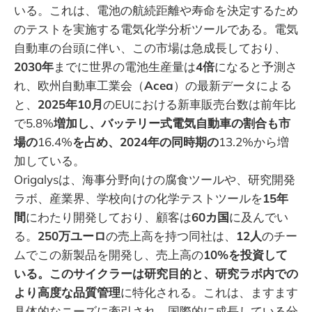
いる。これは、電池の航続距離や寿命を決定するため
のテストを実施する電気化学分析ツールである。電気
自動車の台頭に伴い、この市場は急成長しており、
2030年
までに世界の電池生産量は
4倍
になると予測さ
れ、欧州自動車工業会（
Acea
）の最新データによる
と、
2025年10月
のEUにおける新車販売台数は前年比
で5.8%
増加し、バッテリー式電気自動車の割合も市
場の
16.4%
を占め、2024年の同時期の
13.2%から増
加している。
Origalysは、海事分野向けの腐食ツールや、研究開発
ラボ、産業界、学校向けの化学テストツールを
15年
間
にわたり開発しており、顧客は
60カ国
に及んでい
る。
250万ユーロ
の売上高を持つ同社は、
12人
のチー
ムでこの新製品を開発し、売上高の
10%を投資して
いる。このサイクラーは研究目的と、研究ラボ内での
より高度な品質管理
に特化される。これは、ますます
具体的なニーズに牽引され、国際的に成長している分