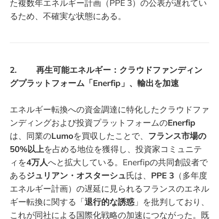
た複数年エネルギー計画（PPE 3）の公表が遅れてい
るため、不確実な状態にある。
2. 再生可能エネルギー：クラウドファンディン
グプラットフォーム「Enerfip」、輸出を加速
エネルギー転換への資金調達に特化したクラウドファ
ンディングおよび投資プラットフォームの
Enerfip
は、同業の
Lumo
を買収したことで、
フランス市場の
50%以上
を占める地位を獲得し、投資家コミュニテ
ィを
4万人
へと拡大している。Enerfipの共同創設者で
ある
ジュリアン・オスターシュ
氏は、
PPE 3
（多年度
エネルギー計画）の遅延に見られるフランスのエネル
ギー転換に関する「
退行的な誘惑
」を批判しており、
これが同社による国際化戦略の加速につながった。既