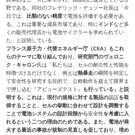
野である。同社のフレデリック・デュソー社長は「今
日では、
比類のない精度
で電池を評価する必要があ
る。これは重要な成長市場であり、特に
インド
など多
くの販売代理店から電池サイクラーを求められてい
た」と説明している。
フランス原子力・代替エネルギー庁（CEA）もこれ
らのテーマに取り組んでおり、研究部門のヴェロニ
ク・キャロン
氏は「私たちは、セルの耐久性と性能を
特徴づけるだけでなく、例えば
熱暴走
の瞬間を特定し
て安全性を研究する目的で、公称動作を超えて限界ま
で押し込む『アビューズテスト』
も行っている」と説
明する。これは、現行の規格に対する製品の
認証
を取
得することと、セルの挙動に合わせて設計を調整する
ことで電池システムの設計段階から
安全性
を考慮に入
れるという二つの理由のためである。また、電池が発
火する最近の事故が規制の見直しを促しており、埋め