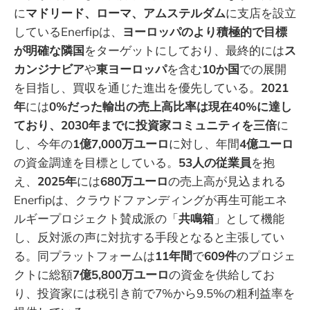
に
マドリード、ローマ、アムステルダム
に支店を設立
しているEnerfipは、
ヨーロッパのより積極的で目標
が明確な隣国
をターゲットにしており、最終的には
ス
カンジナビア
や
東ヨーロッパ
を含む
10か国
での展開
を目指し、買収を通じた進出を優先している。
2021
年
には
0%だった輸出の売上高比率は現在40%に達し
ており、2030年までに投資家コミュニティを三倍
に
し、今年の
1億7,000万ユーロ
に対し、年間
4億ユーロ
の資金調達を目標としている。
53人の従業員
を抱
え、
2025年
には
680万ユーロ
の売上高が見込まれる
Enerfipは、クラウドファンディングが再生可能エネ
ルギープロジェクト賛成派の「
共鳴箱
」として機能
し、反対派の声に対抗する手段となると主張してい
る。同プラットフォームは
11年間
で
609件
のプロジェ
クトに総額
7億5,800万ユーロ
の資金を供給してお
り、投資家には税引き前で7%から9.5%の粗利益率を