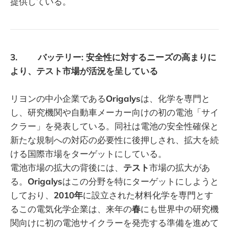
提供している。
3. バッテリー: 安全性に対するニーズの高まりに
より、テスト市場が活況を呈している
リヨンの中小企業である
Origalys
は、化学を専門と
し、研究機関や自動車メーカー向けの初の電池「サイ
クラー」を発表している。同社は電池の安全性確保と
新たな規制への対応の必要性に後押しされ、拡大を続
ける国際市場をターゲットにしている。
電池市場の拡大の背後には、
テスト
市場の拡大があ
る。
Origalys
はこの分野を特にターゲットにしようと
しており、
2010年
に設立された材料化学を専門とす
るこの電気化学企業は、来年の
春
にも世界中の研究機
関向けに初の電池サイクラーを発売する準備を進めて