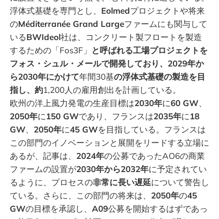
浮体式基礎を専門とし、
Eolmed
プロジェクトや将来
の
Méditerranée Grand Large
ファームにも関与して
いる
BWIdeol
社は、コンクリート製フロートを製造
するための「Fos3F」
と呼ばれる工場プロジェクトを
フォス・シュル・メールで開発しており、2029年か
ら2030年にかけて
年間30基
の浮体式基礎の製造を目
指し、約
1,200人の雇用創出を計画している。
欧州の洋上風力発電の生産目標は
2030年
に
60 GW
、
2050年
に
150 GW
であり、フランスは
2035年
に
18
GW
、
2050年
に
45 GW
を目指している。フランスは
この部門のイノベーションと展開をリードする立場に
あるが、記事は、
2024年
の公募であったAO6の商業
ファームの設置が
2030年から2032年
に予定されてい
るように、プロセスの
非常に長い遅延
について警告し
ている。さらに、この部門の将来は、
2050年
の
45
GW
の目標を承認し、
A09
公募を開始するはずであっ