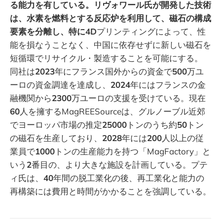
る能力を有している。リヴォワール氏が開発した技術
は、水素を燃料とする反応炉を利用して、磁石の構成
要素を分離し、特に4D
プリンティングによって、性
能を損なうことなく、中国に依存せずに新しい磁石を
短循環でリサイクル・製造することを可能にする。
同社は
2023
年にフランス国外からの資金で
500
万ユ
ーロの資金調達を達成し、
2024
年にはフランスの金
融機関から
2300
万ユーロの支援を受けている。現在
60
人を擁するMagREESourceは、グルノーブル近郊
でヨーロッパ市場の推定
25000
トンのうち約
50
トン
の磁石を生産しており、
2028
年には
200
人以上の従
業員で
1000
トンの生産能力を持つ「MagFactory」と
いう
2
番目の、より大きな施設を計画している。プテ
ィ氏は、
40
年間の脱工業化の後、再工業化と能力の
再構築には費用と時間がかかることを強調している。