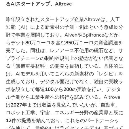
るAIスタートアップ、Altrove
昨年設立されたスタートアップ企業Altroveは、人工
知能（AI）による新素材の予測・創出という急成長分
野で事業を展開しており、AlvenやBpifranceなどか
らデット
80
万ユーロを含む
850
万ユーロの資金調達を
完了した。同社は、レアアース不使用の磁石など、サ
プライチェーンの制約や規制上の懸念がない代替とな
る「無機重要材料」の開発を目指している。具体的に
は、AIモデルを用いてこれらの新素材の「レシピ」を
生成しており、デジタル面だけでなく、独自の実験ラ
ボを設立して毎週
100
から
200
の実験を行い、デジタ
ル予測から工業生産への移行を試みている。Altrove
は
2027
年までは収益を見込んでいないが、自動車、
ロボット工学、宇宙、エネルギー分野の産業界と既に
12
件の提携を結んでおり、これらのパートナーシッ
プを通じて、最終的にはライセンスモデルに基づいて