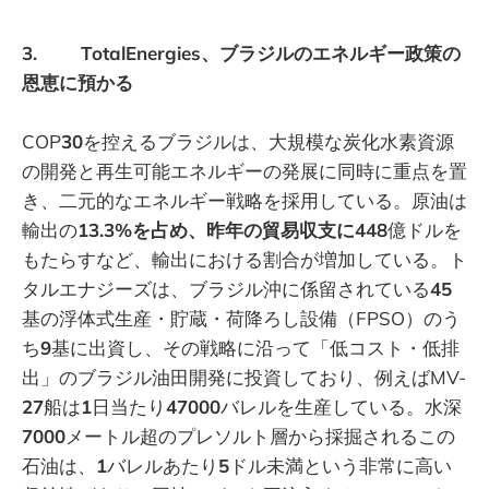
3. TotalEnergies、ブラジルのエネルギー政策の
恩恵に預かる
COP
30
を控えるブラジルは、大規模な炭化水素資源
の開発と再生可能エネルギーの発展に同時に重点を置
き、二元的なエネルギー戦略を採用している。原油は
輸出の
13.3%を占め、昨年の貿易収支に448
億ドルを
もたらすなど、輸出における割合が増加している。ト
タルエナジーズは、ブラジル沖に係留されている
45
基の浮体式生産・貯蔵・荷降ろし設備（FPSO）のう
ち
9
基に出資し、その戦略に沿って「低コスト・低排
出」のブラジル油田開発に投資しており、例えばMV-
27
船は
1
日当たり
47000
バレルを生産している。水深
7000
メートル超のプレソルト層から採掘されるこの
石油は、
1
バレルあたり
5
ドル未満という非常に高い