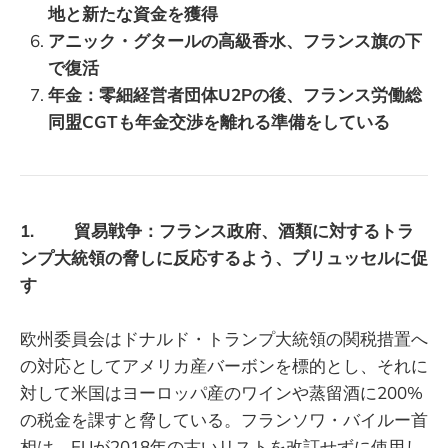
地と新たな資金を獲得
アニック・グタールの高級香水、フランス旗の下
で復活
年金：零細経営者団体U2Pの後、フランス労働総
同盟CGTも年金交渉を離れる準備をしている
1. 貿易戦争：フランス政府、酒類に対するトラ
ンプ大統領の脅しに反応するよう、ブリュッセルに促
す
欧州委員会はドナルド・トランプ大統領の関税措置へ
の対応としてアメリカ産バーボンを標的とし、それに
対して米国はヨーロッパ産のワインや蒸留酒に200%
の税金を課すと脅している。フランソワ・バイルー首
相は、EUが2018年の古いリストを改訂せずに使用し