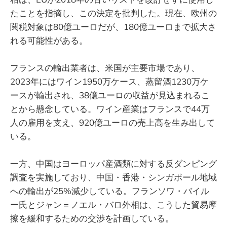
たことを指摘し、この決定を批判した。現在、欧州の
関税対象は80億ユーロだが、180億ユーロまで拡大さ
れる可能性がある。
フランスの輸出業者は、米国が主要市場であり、
2023年にはワイン1950万ケース、蒸留酒1230万ケ
ースが輸出され、38億ユーロの収益が見込まれるこ
とから懸念している。ワイン産業はフランスで44万
人の雇用を支え、920億ユーロの売上高を生み出して
いる。
一方、中国はヨーロッパ産酒類に対する反ダンピング
調査を実施しており、中国・香港・シンガポール地域
への輸出が25%減少している。フランソワ・バイル
ー氏とジャン＝ノエル・バロ外相は、こうした貿易摩
擦を緩和するための交渉を計画している。