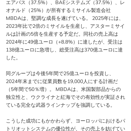
エアバス（37.5%）、BAEシステムズ（37.5%）、レ
オナルド（25%）が所有するミサイル製造会社
MBDAは、堅調な成長を遂げている。 2025年には、
2023年比で2倍のミサイルを生産し、アスターミサイ
ルは計画の5倍を生産する予定だ。同社の売上高は
2024年に49億ユーロ（+8.8%）に達したが、受注は
138億ユーロに急増し、総受注高は370億ユーロに達
した。
同グループは今後5年間で25億ユーロを投資し、
2024年末までに従業員数を19,000人にする計画だ
（5年間で50％増）。 MBDAは、米国製部品からの
独立性と、ウクライナと紅海でその有効性が実証され
ている完全な武器ラインナップを強調している。
こうした成功にもかかわらず、ヨーロッパにおけるパ
トリオットシステムの優位性が、その売上を妨げてい