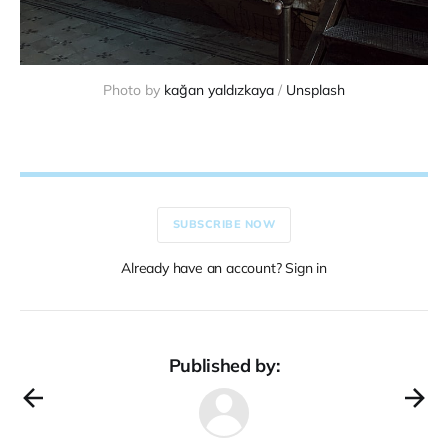
Photo by 
kağan yaldızkaya
 / 
Unsplash
SUBSCRIBE NOW
Already have an account? Sign in
Published by: