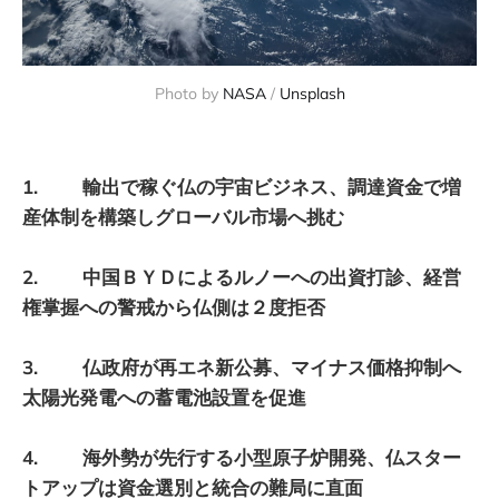
Photo by 
NASA
 / 
Unsplash
1. 輸出で稼ぐ仏の宇宙ビジネス、調達資金で増
産体制を構築しグローバル市場へ挑む
2. 中国ＢＹＤによるルノーへの出資打診、経営
権掌握への警戒から仏側は２度拒否
3. 仏政府が再エネ新公募、マイナス価格抑制へ
太陽光発電への蓄電池設置を促進
4. 海外勢が先行する小型原子炉開発、仏スター
トアップは資金選別と統合の難局に直面