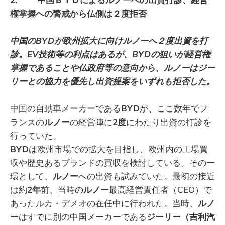
権掌握への警戒から仏側は２度拒否
中国のBYDが欧州拡大に向けルノーへ２度出資を打
診。EV技術等の利点はあるが、BYDの狙いが経営権
掌握であることや仏政府等の意向から、ルノーはジー
リーとの協力を優先し出資提案をいずれも拒否した。
中国の自動車メーカーである
BYD
が、ここ数年でフ
ランスの
ルノー
の経営陣に
2度
にわたり出資の打診を
行っていた。
BYD
は欧州市場での拡大を目指し、欧州内の工場買
収や歴史あるブランドの買収を検討している。その一
環として、
ルノー
への出資も試みていた。最初の接近
は約
2年
前、当時の
ルノー
最高経営責任者（CEO）で
あったルカ・デメオの在任中に行われた。当時、
ルノ
ー
はすでに別の中国メーカーである
ジーリー（吉利汽