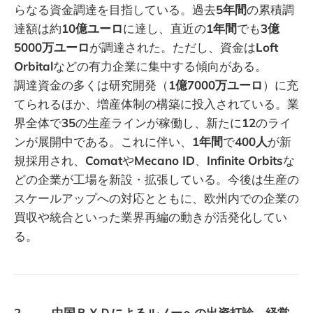
らなる資金調達を目指している。過去
5年間
の累積調
達額は約
10億ユーロ
に達し、直近の
1年間
でも
3億
5000万ユーロ
が調達された。ただし、資金は
Loft
Orbital
などの有力企業に集中する傾向がある。
調達資金の多くは研究開発（
1億7000万ユーロ
）に充
てられるほか、増産体制の構築に投入されている。業
界全体で
35
の生産ラインが稼働し、新たに
12
のライ
ンが展開中である。これに伴い、
1年間
で
400人
が新
規採用され、
Comat
や
Mecano ID
、
Infinite Orbits
な
どの企業が工場を新設・拡張している。今後は生産の
スケールアップへの対応とともに、欧州内での企業の
買収や統合といった業界再編の動きが活発化してい
る。
2. 中国ＢＹＤによるルノーへの出資打診、経営