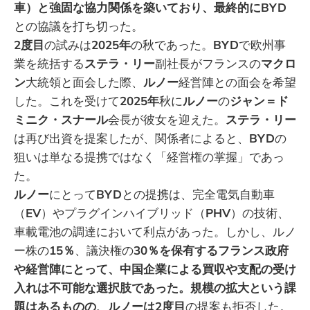
車）と強固な協力関係を築いており、最終的にBYD
との協議を打ち切った。
2度目
の試みは
2025年
の秋であった。
BYD
で欧州事
業を統括する
ステラ・リー
副社長がフランスの
マクロ
ン
大統領と面会した際、
ルノー
経営陣との面会を希望
した。これを受けて
2025年
秋に
ルノー
の
ジャン＝ド
ミニク・スナール
会長が彼女を迎えた。
ステラ・リー
は再び出資を提案したが、関係者によると、
BYD
の
狙いは単なる提携ではなく「経営権の掌握」であっ
た。
ルノー
にとって
BYD
との提携は、完全電気自動車
（
EV
）やプラグインハイブリッド（
PHV
）の技術、
車載電池の調達において利点があった。しかし、ルノ
ー株の
15％
、議決権の
30％を保有するフランス政府
や経営陣にとって、中国企業による買収や支配の受け
入れは不可能な選択肢であった。規模の拡大という課
題はあるものの、ルノーは2度目
の提案も拒否した。