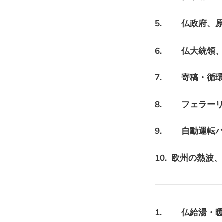
5. 仏政府、原
6. 仏大統領、
7. 寄稿・循
8. フェラーリ
9. 自動運転
10. 欧州の熱波
1. 仏給湯・