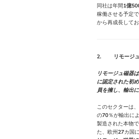
同社は年間
1億5
稼働させる予定で
から再成長してお
2. リモージュ
リモージュ磁器は
に認定された初め
員を擁し、輸出に
このセクターは、
の
70
％が輸出に
製造された本物で
た、欧州
27
カ国