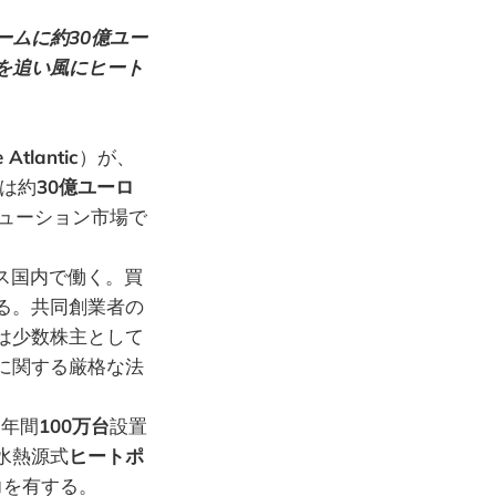
ムに約30億ユー
を追い風にヒート
 Atlantic
）が、
は約
30億ユーロ
ューション市場で
ス国内で働く。買
る。共同創業者の
どは少数株主として
に関する厳格な法
を年間
100万台
設置
水熱源式
ヒートポ
力を有する。