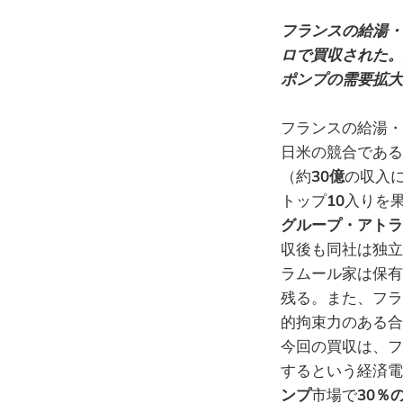
フランスの給湯・
ロで買収された。
ポンプの需要拡大
フランスの給湯・
日米の競合である
（約
30億
の収入
トップ
10
入りを
グループ・アトラ
収後も同社は独立
ラムール家は保有
残る。また、フラ
的拘束力のある合
今回の買収は、フ
するという経済電
ンプ
市場で
30％