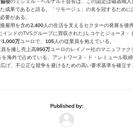
G協会
のミシェル・ベルナルド会長は、この認定は磁器職人
た成果であると語る。「リモージュ」の名を冠するために
必要がある。
接雇用を含め
2,400
人の生活を支えるセクターの発展を後
にインドのTVSグループに買収されたJ.L.コケとジョーヌ
が
1,000万
ユーロで、
105
人の従業員を抱えている。
業員を擁し売上高
950万
ユーロのレイノー社のマニュファク
％を海外で占めている。アントワーヌ・ド・レミュール取締
を広げ、不公正な競争を避けるための高い要求基準を確立す
Published by: