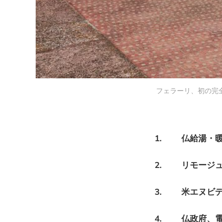
フェラーリ、初の完全
1. 仏給湯・
2. リモージュ
3. 米エヌビデ
4. 仏政府、電