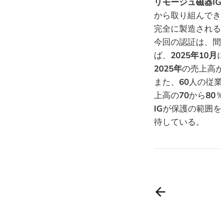
リモージュ磁器I
から取り組んでき
完全に製造される
今回の認証は、間
ば、
2025年10月
2025年
の売上高
また、
60
人の従
上高の
70
から
80
IG
が保護の範囲
待している。