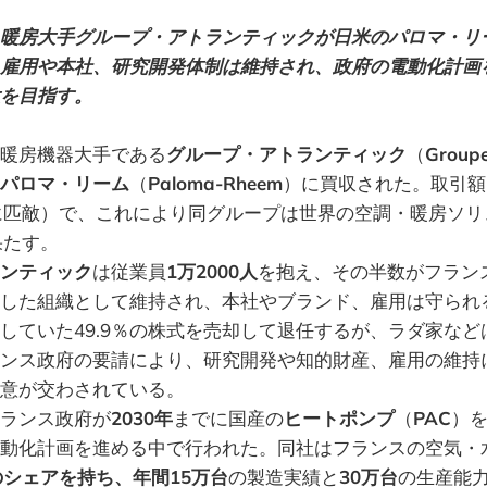
暖房大手グループ・アトランティックが日米のパロマ・リー
雇用や本社、研究開発体制は維持され、政府の電動化計画
を目指す。
暖房機器大手である
グループ・アトランティック
（
Groupe
パロマ・リーム
（
Paloma-Rheem
）に買収された。取引額
に匹敵）で、これにより同グループは世界の空調・暖房ソリ
果たす。
ンティック
は従業員
1万2000人
を抱え、その半数がフラン
した組織として維持され、本社やブランド、雇用は守られ
していた49.9％の株式を売却して退任するが、ラダ家な
ンス政府の要請により、研究開発や知的財産、雇用の維持
意が交わされている。
ランス政府が
2030年
までに国産の
ヒートポンプ
（
PAC
）
動化計画を進める中で行われた。同社はフランスの空気・
のシェアを持ち、年間15万台
の製造実績と
30万台
の生産能