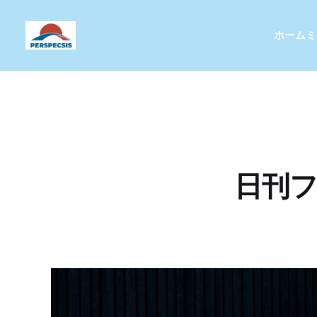
ホーム
ミ
日刊フ