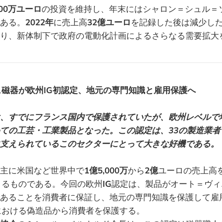
000万ユーロ
の投資を維持し、年末にはシャロン＝シュル＝
ある。
2022年
に売上高
32億ユーロ
を記録した後は減少し
り、新体制下で政府の電動化計画によるさらなる需要拡大
磁器が欧州IG初認定、地元の専門知識と雇用保護へ
、すでにフランス国内で保護されていたが、欧州レベルで地
ての工芸・工業製品となった。この認定は、33の製造業者と1
支えられているこのセクターにとって大きな好機である。
主に米国など世界中で
1億5,000万
から
2億
ユーロの売上高
よるものである。今回の欧州
IG
認定は、製品がオート＝ヴィ
あることを消費者に保証し、地元の専門知識を保護して雇
における偽造品から消費者を保護する。