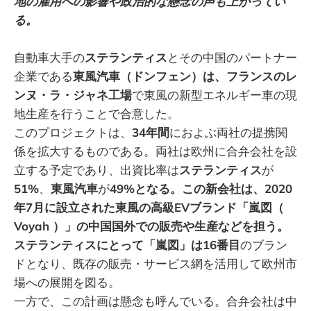
地の雇用への影響や政治的な懸念の声も上がってい
る。
自動車大手の
ステランティス
とその中国のパートナー
企業である
東風汽車（ドンフェン）は、フランスのレ
ンヌ・ラ・ジャネ工場
で東風の新型エネルギー車の現
地生産を行うことで合意した。
このプロジェクトは、
34年間
におよぶ両社の提携関
係を拡大するものである。両社は欧州に合弁会社を設
立する予定であり、出資比率は
ステランティス
が
51%
、
東風汽車
が
49%となる。この新会社は、2020
年7月に設立された東風の高級EVブランド「嵐図（
Voyah ）」の中国国外での販売や生産などを担う。
ステランティスにとって「嵐図」は16番目
のブラン
ドとなり、既存の販売・サービス網を活用して欧州市
場への展開を図る。
一方で、この計画は懸念も呼んでいる。合弁会社は中