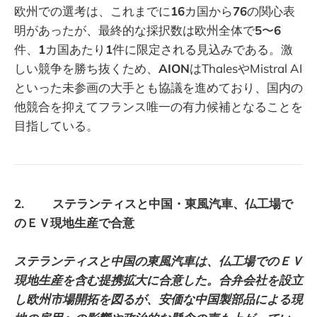
欧州での選考は、これまでに
16
カ国から
76
の関心表
明があったが、最終的な採択数は欧州全体で
5
〜
6
件、
1
カ国あたり
1
件に限定される見込みである。激
しい競争を勝ち抜くため、
AION
はThalesやMistral AI
といった未参画の大手とも協議を進めており、国内の
他競合を抑えてフランス唯一の有力候補となることを
目指している。
2. ステランティスと中国・東風汽車、仏工場で
のＥＶ現地生産で合意
ステランティスと中国の東風汽車は、仏工場でのＥＶ
現地生産を含む提携拡大に合意した。合弁会社を設立
し欧州市場開拓を図るが、安価な中国製部品による現