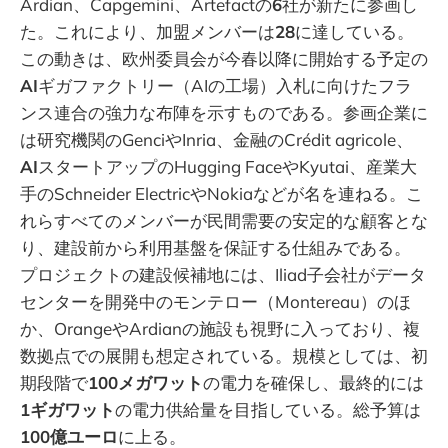
Ardian、Capgemini、Artefactの
6
社が新たに参画し
た。これにより、加盟メンバーは
28
に達している。
この動きは、欧州委員会が今春以降に開始する予定の
AI
ギガファクトリー（AIの工場）入札に向けたフラ
ンス連合の強力な布陣を示すものである。参画企業に
は研究機関のGenciやInria、金融のCrédit agricole、
AI
スタートアップのHugging FaceやKyutai、産業大
手のSchneider ElectricやNokiaなどが名を連ねる。こ
れらすべてのメンバーが民間需要の安定的な顧客とな
り、建設前から利用基盤を保証する仕組みである。
プロジェクトの建設候補地には、Iliad子会社がデータ
センターを開発中のモンテロー（Montereau）のほ
か、OrangeやArdianの施設も視野に入っており、複
数拠点での展開も想定されている。規模としては、初
期段階で
100メガワット
の電力を確保し、最終的には
1ギガワット
の電力供給量を目指している。総予算は
100億ユーロ
に上る。