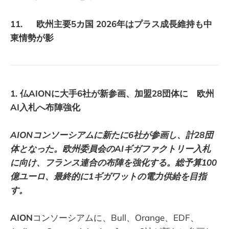
11. 欧州主要5カ国 2026年はプラス成長維持も中
東情勢が影
1. 仏AIONに大手6社が新参画、加盟28団体に 欧州
AI入札へ布陣強化
AIONコンソーシアムに新たに6社が参画し、計28団
体となった。欧州委員会のAIギガファクトリー入札
に向け、フランス連合の布陣を強化する。総予算100
億ユーロ、最終的に1ギガワットの電力供給を目指
す。
AION
コンソーシアムに、Bull、Orange、EDF、