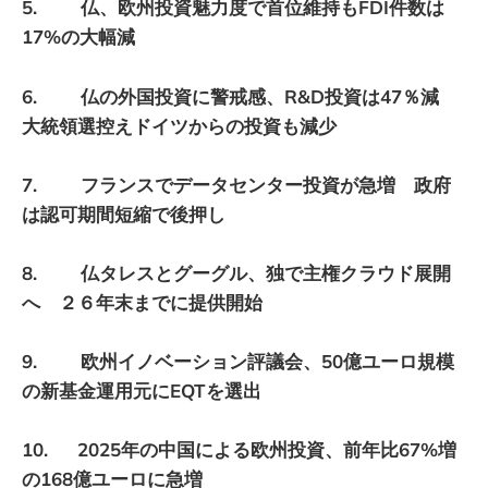
5. 仏、欧州投資魅力度で首位維持もFDI件数は
17%の大幅減
6. 仏の外国投資に警戒感、R&D投資は47％減
大統領選控えドイツからの投資も減少
7. フランスでデータセンター投資が急増 政府
は認可期間短縮で後押し
8. 仏タレスとグーグル、独で主権クラウド展開
へ ２６年末までに提供開始
9. 欧州イノベーション評議会、50億ユーロ規模
の新基金運用元にEQTを選出
10. 2025年の中国による欧州投資、前年比67%増
の168億ユーロに急増