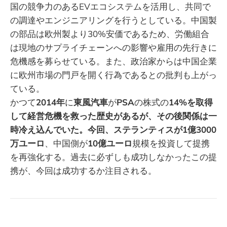
国の競争力のあるEVエコシステムを活用し、共同で
の調達やエンジニアリングを行うとしている。中国製
の部品は欧州製より30%安価であるため、労働組合
は現地のサプライチェーンへの影響や雇用の先行きに
危機感を募らせている。また、政治家からは中国企業
に欧州市場の門戸を開く行為であるとの批判も上がっ
ている。
かつて
2014年
に
東風汽車
が
PSA
の株式の
14%を取得
して経営危機を救った歴史があるが、その後関係は一
時冷え込んでいた。今回、ステランティスが1億3000
万ユーロ
、中国側が
10億ユーロ
規模を投資して提携
を再強化する。過去に必ずしも成功しなかったこの提
携が、今回は成功するか注目される。