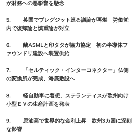
が財務への悪影響を懸念
5. 英国でブレグジット巡る議論が再燃 労働党
内で復帰論と慎重論が対立
6. 蘭ASMLと印タタが協力協定 初の半導体フ
ァウンドリ建設へ装置供給
7. 「セルティック・インターコネクター」仏側
の変換所が完成、海底敷設へ
8. 軽自動車に着想、ステランティスが欧州向け
小型ＥＶの生産計画を発表
9. 原油高で世界的な金利上昇 欧州3カ国に深刻
な影響