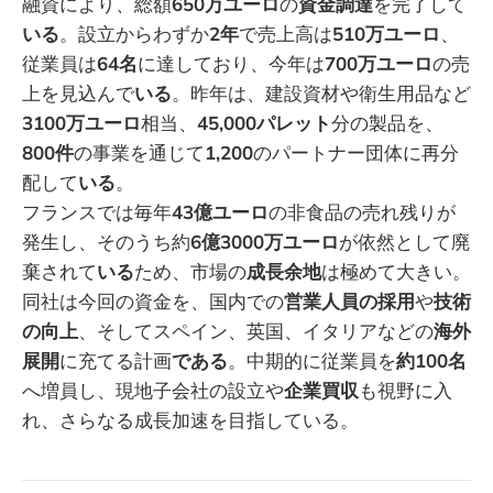
融資により、総額
650万ユーロ
の
資金調達
を完了して
いる
。設立からわずか
2年
で売上高は
510万ユーロ
、
従業員は
64名
に達しており、今年は
700万ユーロ
の売
上を見込んで
いる
。昨年は、建設資材や衛生用品など
3100万ユーロ
相当、
45,000パレット
分の製品を、
800件
の事業を通じて
1,200
のパートナー団体に再分
配して
いる
。
フランスでは毎年
43億ユーロ
の非食品の売れ残りが
発生し、そのうち約
6億3000万ユーロ
が依然として廃
棄されて
いる
ため、市場の
成長余地
は極めて大きい。
同社は今回の資金を、国内での
営業人員の採用
や
技術
の向上
、そしてスペイン、英国、イタリアなどの
海外
展開
に充てる計画
である
。中期的に従業員を
約100名
へ増員し、現地子会社の設立や
企業買収
も視野に入
れ、さらなる成長加速を目指している。