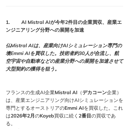
1. AI
Mistral AIが今年2件目の企業買収、産業エ
ンジニアリング分野への展開を加速
仏Mistral AIは、産業向けAIシミュレーション専門の
墺Emmi AIを買収した。技術者約30人が合流し、航
空宇宙や自動車などの産業分野への展開を加速させて
大型契約の獲得を狙う。
フランスの生成AI企業
Mistral AI
（
デカコーン
企業）
は、産業エンジニアリング向けAIシミュレーションを
専門とするオーストリアの
Emmi AI
を買収した。これ
は
2026年2月
の
Koyeb
買収に続く
2番目
の買収であ
る。