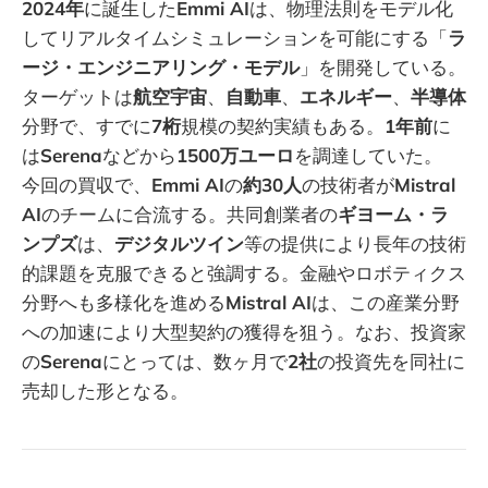
2024年
に誕生した
Emmi AI
は、物理法則をモデル化
してリアルタイムシミュレーションを可能にする「
ラ
ージ・エンジニアリング・モデル
」を開発している。
ターゲットは
航空宇宙
、
自動車
、
エネルギー
、
半導体
分野で、すでに
7桁
規模の契約実績もある。
1年前
に
は
Serena
などから
1500万ユーロ
を調達していた。
今回の買収で、
Emmi AI
の
約30人
の技術者が
Mistral
AI
のチームに合流する。共同創業者の
ギヨーム・ラ
ンプズ
は、
デジタルツイン
等の提供により長年の技術
的課題を克服できると強調する。金融やロボティクス
分野へも多様化を進める
Mistral AI
は、この産業分野
への加速により大型契約の獲得を狙う。なお、投資家
の
Serena
にとっては、数ヶ月で
2社
の投資先を同社に
売却した形となる。