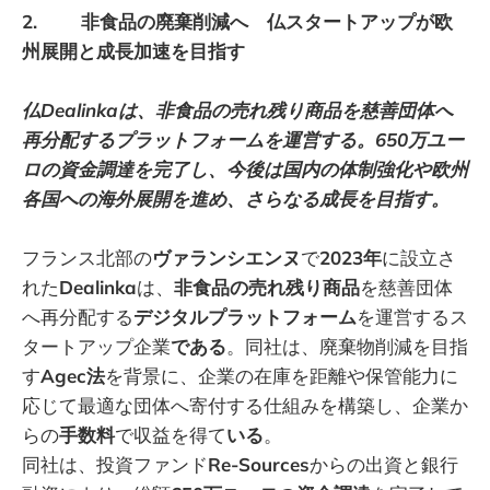
2. 非食品の廃棄削減へ 仏スタートアップが欧
州展開と成長加速を目指す
仏Dealinkaは、非食品の売れ残り商品を慈善団体へ
再分配するプラットフォームを運営する。650万ユー
ロの資金調達を完了し、今後は国内の体制強化や欧州
各国への海外展開を進め、さらなる成長を目指す。
フランス北部の
ヴァランシエンヌ
で
2023年
に設立さ
れた
Dealinka
は、
非食品の売れ残り商品
を慈善団体
へ再分配する
デジタルプラットフォーム
を運営するス
タートアップ企業
である
。同社は、廃棄物削減を目指
す
Agec法
を背景に、企業の在庫を距離や保管能力に
応じて最適な団体へ寄付する仕組みを構築し、企業か
らの
手数料
で収益を得て
いる
。
同社は、投資ファンド
Re-Sources
からの出資と銀行