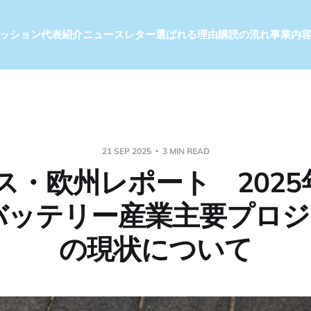
ッション
代表紹介
ニュースレター
選ばれる理由
購読の流れ
事業内
21 SEP 2025
3 MIN READ
ス・欧州レポート 2025年
バッテリー産業主要プロ
の現状について