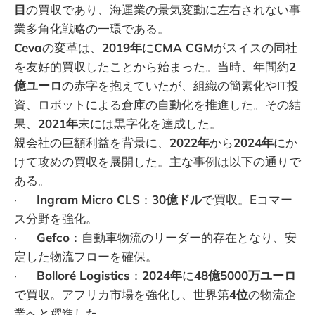
目
の買収であり、海運業の景気変動に左右されない事
業多角化戦略の一環である。
Ceva
の変革は、
2019年
に
CMA CGM
がスイスの同社
を友好的買収したことから始まった。当時、年間約
2
億ユーロ
の赤字を抱えていたが、組織の簡素化やIT投
資、ロボットによる倉庫の自動化を推進した。その結
果、
2021年
末には黒字化を達成した。
親会社の巨額利益を背景に、
2022年
から
2024年
にか
けて攻めの買収を展開した。主な事例は以下の通りで
ある。
·
Ingram Micro CLS
：
30億ドル
で買収。Eコマー
ス分野を強化。
·
Gefco
：自動車物流のリーダー的存在となり、安
定した物流フローを確保。
·
Bolloré Logistics
：
2024年
に
48億5000万ユーロ
で買収。アフリカ市場を強化し、世界第
4位
の物流企
業へと躍進した。