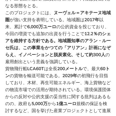
なる形態をとる。
このプロジェクトには、
ヌーヴェル＝アキテーヌ地域
圏
が強い支持を表明している。地域圏は
2017年
以
来、累計で
6,000万ユーロ
の公的資金を投じており、
今回の増資でも追加の出資を行うことで
12.2％のシェ
アを維持する方針である。地域圏知事のアラン・ルー
セ氏は、この事業をかつての「アリアン」計画になぞ
らえ、イノベーションと脱炭素化、そして約300人
の
雇用創出という意義を強調している。
貨物飛行船
LCA60T
は全長
200メートル
で、最大
60ト
ン
の貨物を輸送可能である。
2029年
の初飛行を目指
しており、木材、再生可能エネルギー、海上貨物など
の物流市場での活用が期待されている。環境保護団体
からの反対や公的支援の妥当性に関する批判はあるも
のの、政府も
5,000万
から
1億ユーロ
規模の保証を検
討するなど、国を挙げた産業プロジェクトとして進展