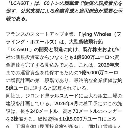
「LCA60T」は、60トンの積載量で物流の脱炭素化を
促す。公的支援による産業育成と雇用創出が重要な示
唆である。
フランスのスタートアップ企業、
Flying Whales（フ
ライング・ホエールズ）は、大型貨物飛行船
「LCA60T」の開発と製造に向け、既存株主および5
社
の新規投資家から少なくとも
1億500万ユーロ
の資
金調達を完了する見込みである。これは、
2028年末
までの運営資金を確保するための
1億5,000万ユーロ
の増資計画の第一段階であり、最終的な企業価値は
約
5億ユーロ
に達すると試算されている。
同社は、ジロンド県
ラルスカード
に巨大な組立工場の
建設を計画している。
2026年9月
に着工予定のこの施
設は、長さ
240メートル
、高さ
70メートル
のハンガー
を
2棟
備える。総投資額は
1億5,000万ユーロ
に上る
が、工場自体は民間投資家が所有し、同社は賃借人と