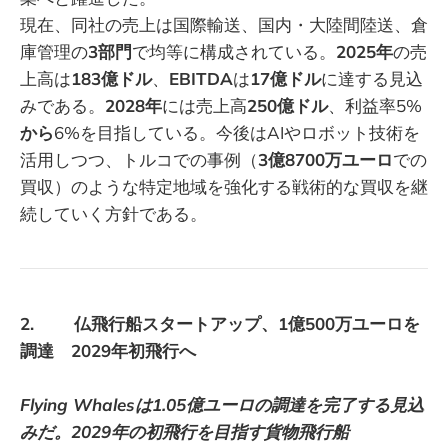
現在、同社の売上は国際輸送、国内・大陸間陸送、倉
庫管理の
3部門
で均等に構成されている。
2025年
の売
上高は
183億ドル
、
EBITDA
は
17億ドル
に達する見込
みである。
2028年
には売上高
250億ドル
、利益率5%
から
6%を目指している。今後はAIやロボット技術を
活用しつつ、トルコでの事例（
3億8700万ユーロ
での
買収）のような特定地域を強化する戦術的な買収を継
続していく方針である。
2. 仏飛行船スタートアップ、1億500万ユーロを
調達 2029年初飛行へ
Flying Whalesは1.05億ユーロの調達を完了する見込
みだ。2029年の初飛行を目指す貨物飛行船