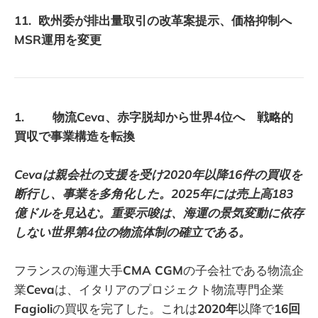
11. 欧州委が排出量取引の改革案提示、価格抑制へ
MSR運用を変更
1. 物流Ceva、赤字脱却から世界4位へ 戦略的
買収で事業構造を転換
Cevaは親会社の支援を受け2020年以降16件の買収を
断行し、事業を多角化した。2025年には売上高183
億ドルを見込む。重要示唆は、海運の景気変動に依存
しない世界第4位の物流体制の確立である。
フランスの海運大手
CMA CGM
の子会社である物流企
業
Ceva
は、イタリアのプロジェクト物流専門企業
Fagioli
の買収を完了した。これは
2020年
以降で
16回