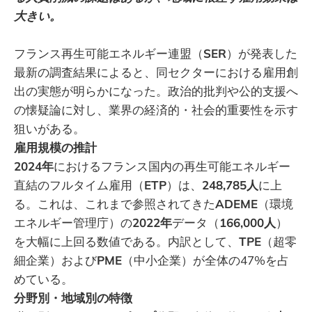
大きい。
フランス再生可能エネルギー連盟（
SER
）が発表した
最新の調査結果によると、同セクターにおける雇用創
出の実態が明らかになった。政治的批判や公的支援へ
の懐疑論に対し、業界の経済的・社会的重要性を示す
狙いがある。
雇用規模の推計
2024年
におけるフランス国内の再生可能エネルギー
直結のフルタイム雇用（
ETP
）は、
248,785人
に上
る。これは、これまで参照されてきた
ADEME
（環境
エネルギー管理庁）の
2022年
データ（
166,000人
）
を大幅に上回る数値である。内訳として、
TPE
（超零
細企業）および
PME
（中小企業）が全体の47%を占
めている。
分野別・地域別の特徴