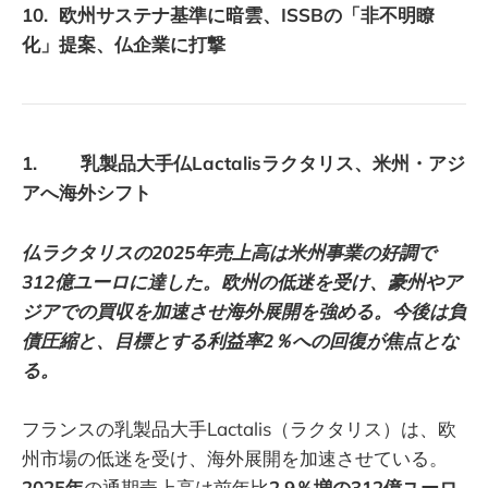
10. 欧州サステナ基準に暗雲、ISSBの「非不明瞭
化」提案、仏企業に打撃
1. 乳製品大手仏Lactalisラクタリス、米州・アジ
アへ海外シフト
仏ラクタリスの2025年売上高は米州事業の好調で
312億ユーロに達した。欧州の低迷を受け、豪州やア
ジアでの買収を加速させ海外展開を強める。今後は負
債圧縮と、目標とする利益率2％への回復が焦点とな
る。
フランスの乳製品大手Lactalis（ラクタリス）は、欧
州市場の低迷を受け、海外展開を加速させている。
2025年
の通期売上高は前年比
2.9％増の312億ユーロ