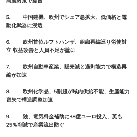
高騰対策で提言
5. 中国建機、欧州でシェア急拡大、低価格と電
動化武器に浸透
6. 欧州首位ルフトハンザ、組織再編巡り労使対
立 収益改善と人員不足が壁に
7. 欧州自動車産業、販売減と過剰能力で構造再
編が加速
8. 欧州化学品、5割超が域内供給不能、生産能力
喪失で構造調整加速
9. 独、電気料金補助に38億ユーロ投入、英も
25％削減で産業流出防ぐ