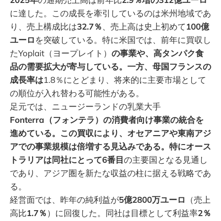
に達した。この成長を牽引しているのは米州地域であ
り、売上構成比は
32.7％
、売上高は史上初めて
100億
ユーロ
を突破している。特に米国では、前年に買収し
たYoplait（ヨープレイト）
の事業や、高タンパク食
品の需要拡大が寄与している。一方、母国フランスの
成長率は
1.8％にとどまり、将来的に主要市場として
の順位が入れ替わる可能性がある。
足元では、ニュージーランドの乳業大手
Fonterra（フォンテラ）の消費者向け事業の統合を
進めている。この買収により、オセアニアや東南アジ
アでの事業規模は倍増する見込みである。特にオース
トラリアは同社にとって6番目
の主要国となる見通し
であり、アジア圏を新たな収益の柱に据える戦略であ
る。
経営面では、昨年の純利益が
5億2800万ユーロ
（売上
高比
1.7％
）に回復した。同社は目標として利益率
2％