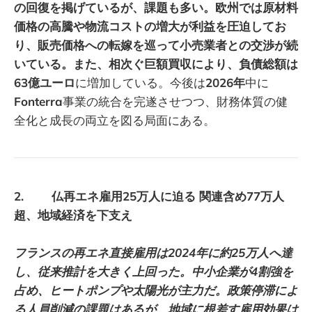
の回復を掲げているが、課題も多い。欧州では原材料
価格の高騰や物流コストの増大が利益を圧迫してお
り、販売価格への転嫁を巡って小売業者との交渉が続
いている。また、相次ぐ巨額買収により、負債総額は
63億ユーロ
に増加している。今後は
2026年
中に
Fonterra
事業の統合を完遂させつつ、財務体質の健
全化と成長の両立を図る局面にある。
2. 仏再エネ雇用25万人に迫る 関連含め77万人
超、地域経済を下支え
フランスの再エネ直接雇用は2024年に約25万人へ達
し、従来推計を大きく上回った。中小企業が4割強を
占め、ヒートポンプや太陽光が主力だ。政策停滞によ
る人員削減の課題はあるが、地域に根差す雇用効果は