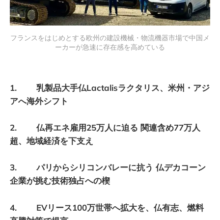
フランスをはじめとする欧州の建設機械・物流機器市場で中国メ
ーカーが急速に存在感を高めている
1. 乳製品大手仏Lactalisラクタリス、米州・アジ
アへ海外シフト
2. 仏再エネ雇用25万人に迫る 関連含め77万人
超、地域経済を下支え
3. パリからシリコンバレーに抗う 仏デカコーン
企業が挑む技術独占への楔
4. EVリース100万世帯へ拡大を、仏有志、燃料