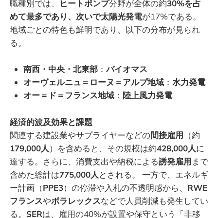
職種別では、
ヒートポンプ
分野が全体の約
30%を占
めて最多であり、次いで太陽光発電
が17%である。
地域ごとの特色も鮮明であり、以下の分布が見られ
る。
南西・中央・北東部
：
バイオマス
オーヴェルニュ＝ローヌ＝アルプ地域
：
水力発電
オー＝ド＝フランス地域
：
陸上風力発電
経済的波及効果と課題
関連する建設業やサプライヤーなどの
間接雇用
（約
179,000人
）を含めると、その規模は約
428,000人
に
達する。さらに、消費支出や納税による
誘発雇用
まで
含めた総計は
775,000人
とされる。 一方で、エネルギ
ー計画（
PPE3
）の停滞や入札の不透明感から、
RWE
フランス
や
ボラレックス
などで人員削減も発生してい
る。
SER
は、雇用の40%が設置や保守という「非移