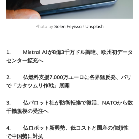
Photo by 
Solen Feyissa
 / 
Unsplash
1. Mistral AIが8億3千万ドル調達、欧州初データ
センター拡充へ
2. 仏燃料支援7,000万ユーロに各界猛反発、パリ
で「カタツムリ作戦」展開
3. 仏パロット社が防衛転換で復活、NATOから数
千機規模の受注へ
4. 仏ロボット新興勢、低コストと国産の信頼性
で中国勢に対抗