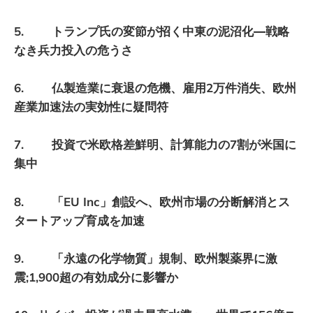
5. トランプ氏の変節が招く中東の泥沼化―戦略
なき兵力投入の危うさ
6. 仏製造業に衰退の危機、雇用2万件消失、欧州
産業加速法の実効性に疑問符
7. 投資で米欧格差鮮明、計算能力の7割が米国に
集中
8. 「EU Inc」創設へ、欧州市場の分断解消とス
タートアップ育成を加速
9. 「永遠の化学物質」規制、欧州製薬界に激
震;1,900超の有効成分に影響か