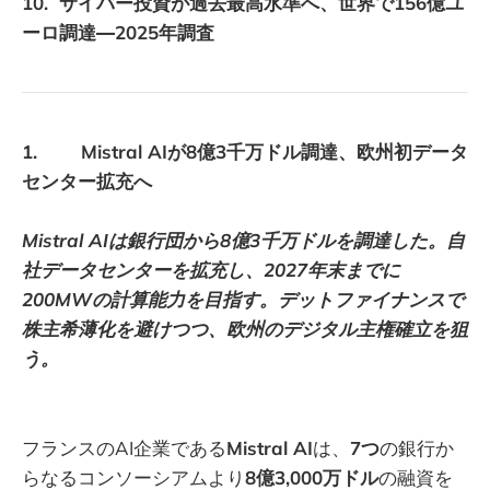
10. サイバー投資が過去最高水準へ、世界で156億ユ
ーロ調達―2025年調査
1. Mistral AIが8億3千万ドル調達、欧州初データ
センター拡充へ
Mistral AIは銀行団から8億3千万ドルを調達した。自
社データセンターを拡充し、2027年末までに
200MWの計算能力を目指す。デットファイナンスで
株主希薄化を避けつつ、欧州のデジタル主権確立を狙
う。
フランスのAI企業である
Mistral AI
は、
7つ
の銀行か
らなるコンソーシアムより
8億3,000万ドル
の融資を