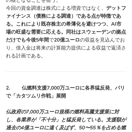
今回の資金調達は株式による増資ではなく、
デットフ
ァイナンス（債務による調達）である点が特徴であ
る。これにより既存株主の希薄化を避けつつ、AI市
場の旺盛な需要に応える。同社はスウェーデンの拠点
だけでも今後5年間
で
20億ユーロ
の収益を見込んでお
り、借入金は将来の計算能力提供による収益で返済さ
れる計画である。
2. 仏燃料支援7,000万ユーロに各界猛反発、パリ
で「カタツムリ作戦」展開
仏政府の7,000万ユーロ規模の燃料高騰支援策に対
し、各業界が「不十分」と猛反発している。支援額が
過去の4億ユーロに遠く及ばず、50〜55％を占める燃