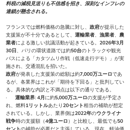
料税の減税見送りも不信感を招き、深刻なインフレの
連鎖が懸念される。
フランスでは燃料価格の急騰に対し、
政府
が提示した
支援策が不十分であるとして、
運輸業者
、
漁業者
、
農
業者
による激しい抗議活動が起きている。
2026年3月
30日
、パリの環状道路では約
50台
のトラックや観光
バスによる「カタツムリ作戦（低速走行デモ）」が実
施され、交通混乱を招いた。
政府
が発表した支援策の総額は約
7,000万ユーロ
であ
るが、各業界はこれが「期待を下回る」と批判してい
る。具体的な内訳と不満点は以下の通りである。
·
運輸業界
:
4月
に約
5,000万ユーロ
の支援が予定さ
れ、燃料
1リットル
あたり
20セント
相当の補助が想定
されている。しかし、業界側は
2022年
の
ウクライナ
戦争
時の支援額（
4億ユーロ
）と比較し、最低でも
50
セント
の補助が必要だと主張している。現在、軽油価