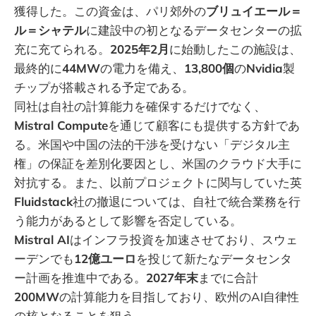
獲得した。この資金は、パリ郊外の
ブリュイエール＝
ル＝シャテル
に建設中の初となるデータセンターの拡
充に充てられる。
2025年2月
に始動したこの施設は、
最終的に
44MW
の電力を備え、
13,800個
の
Nvidia
製
チップが搭載される予定である。
同社は自社の計算能力を確保するだけでなく、
Mistral Compute
を通じて顧客にも提供する方針であ
る。米国や中国の法的干渉を受けない「デジタル主
権」の保証を差別化要因とし、米国のクラウド大手に
対抗する。また、以前プロジェクトに関与していた英
Fluidstack
社の撤退については、自社で統合業務を行
う能力があるとして影響を否定している。
Mistral AI
はインフラ投資を加速させており、スウェ
ーデンでも
12億ユーロ
を投じて新たなデータセンタ
ー計画を推進中である。
2027年末
までに合計
200MW
の計算能力を目指しており、欧州のAI自律性
の核となることを狙う。