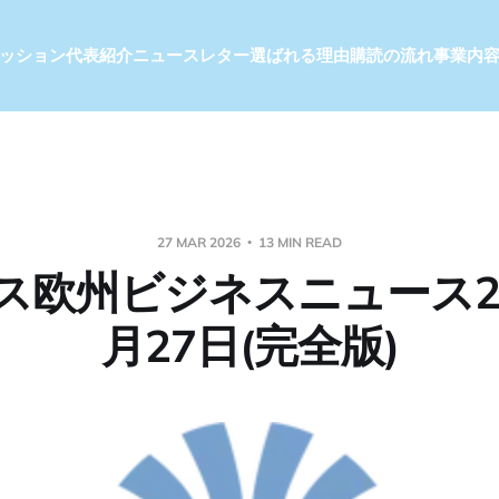
ッション
代表紹介
ニュースレター
選ばれる理由
購読の流れ
事業内
27 MAR 2026
13 MIN READ
ス欧州ビジネスニュース20
月27日(完全版)