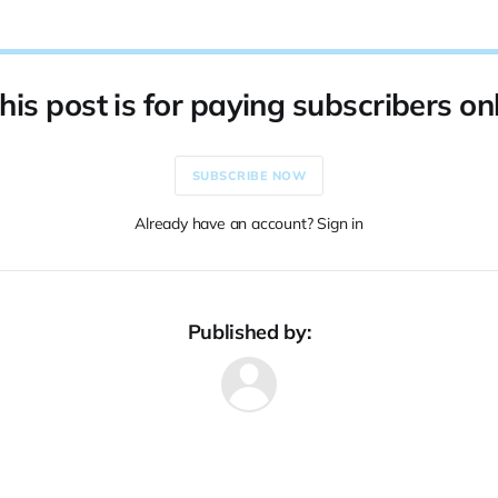
his post is for paying subscribers on
SUBSCRIBE NOW
Already have an account? Sign in
Published by: