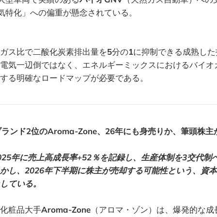
気特化」への偏重が懸念されている。
ガス比で二酸化炭素排出量を
5
分の
1
に抑制できる成熟した
電気一辺倒ではなく、エネルギーミックスにおけるバイオ
する明確なロードマップが必要である。
ンド2位のAroma-Zone、26年にも身売りか、筆頭株主
025年に売上高成長率+52％を記録し、生産体制を3交代制
かし、2026年下半期に株主が売却する可能性という、資
している。
化粧品大手
Aroma-Zone
（アロマ・ゾン）は、爆発的な成