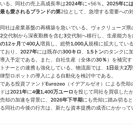
いる。同社の売上高成長率は
2024年
に+56％
、2025年に
最も愛されるブランドの第
2位として、急増する需要への
同社は産業基盤の再構築を急いでいる。ヴォクリューズ県
2
交代制から深夜勤務を含む
3
交代制へ移行し、生産能力を
の12ヶ月
で
400人
増員し、総勢
1,000人
規模に拡大してい
ており、
2027年
には既存の
300キロ
、
1.5トン
のタンクに
導入予定である。また、自社生産（全体の
30％
）を補完す
トナーとの連携も強化している。物流面では、
1日
最大
2万
律型ロボットの導入による自動化を検討中である。
である投資ファンド
Eurazeo
（イデアルゼオ）による売却
ドは
2021年
に
4億1,400万ユーロ
を投じて同社を買収した
売却の加速を背景に、
2026年下半期
にも売却に踏み切ると
る同社の今後の行方は、新たな資本提携の成否にかかって