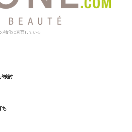
制の強化に直面している
が検討
打ち