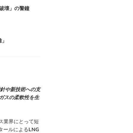
破壊」の警鐘
離」
指針や新技術への支
ガスの柔軟性を生
ス業界にとって短
タールによる
LNG