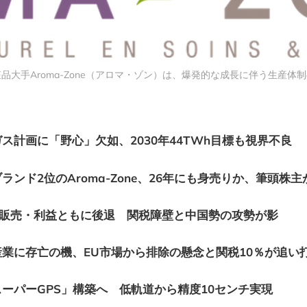
品大手Aroma-Zone（アロマ・ゾン）は、爆発的な成長に伴う生産体
ス計画に「野心」欠如、2030年44TWh目標も視界不良
ンド2位のAroma-Zone、26年にも身売りか、筆頭株主
販売・利益ともに後退 関税障壁と中国勢の攻勢が影
業に存亡の機、EU市場から排除の懸念と関税10％が追い
スーパーGPS」構築へ 低軌道から精度10センチ実現