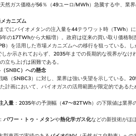
天然ガス価格が
56
％（
49
ユーロ/
MWh
）急騰する中、業界
場メカニズム
までにバイオメタンの注入量を
44
テラワット時（
TWh
）に
6
年の
17TWh
から大幅増）。政府は従来の買い取り価格制
PB
）を活用した市場メカニズムへの移行を狙っている。し
でしか示されておらず、
2035
年までの長期的な視界がなけ
の立ち上げは困難である。
略（SNBC）への懸念
戦略（
SNBC3
）に対し、業界は強い失望を示している。
20
た計画において、バイオガスの活用範囲が限定的であるた
注入量
：
2035
年の予測幅（
47
〜
82TWh
）の下限値は業界
：
パワー・トゥ・メタン
や
熱化学ガス化
などの新技術がほ
大型車両で実績のある
バイオGNV
（天然ガス自動車）への