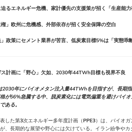
に迫るエネルギー危機、家計優先の支援策が招く「生産能力
主権」欧州に危機感、外部依存が招く安全保障の空白
」政策にセメント業界が苦言、低炭素目標5%は「実態乖
ス計画に「野心」欠如、2030年44TWh目標も視界不良
3は2030年にバイオメタン注入量44TWhを目指すが、長期
格が56%急騰する中、脱炭素化には電気偏重を避けバイオ
である。
表した第
3
次エネルギー多年度計画（
PPE3
）は、バイオガ
が、長期的な展望や野心には欠けている。イラン紛争やカ