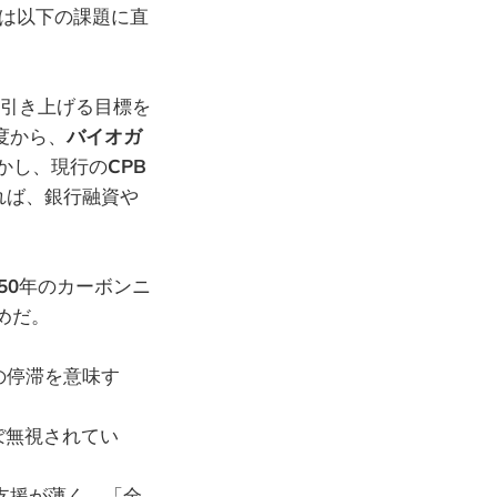
は以下の課題に直
引き上げる目標を
度から、
バイオガ
かし、現行の
CPB
れば、銀行融資や
50
年のカーボンニ
めだ。
の停滞を意味す
ぼ無視されてい
支援が薄く、「全