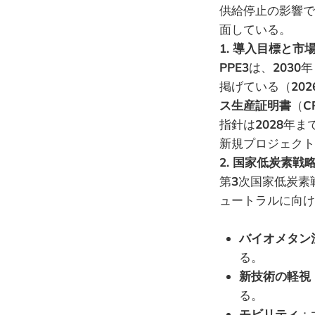
供給停止の影響で
面している。
1. 導入目標と市
PPE3
は、
2030
年
掲げている（
202
ス生産証明書
（
C
指針は
2028
年ま
新規プロジェクト
2. 国家低炭素戦
第
3
次国家低炭素
ュートラルに向け
バイオメタン
る。
新技術の軽視
る。
モビリティ
：