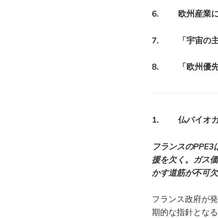
6. 欧州産業
7. 「宇宙の
8. 「欧州優先
1. 仏バイオガ
フランスのPPE
援を欠く。ガス価
かす道筋が不可欠
フランス政府が発
期的な指針となる