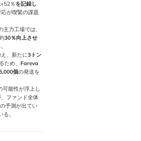
は
+52％
を記録し
対応が喫緊の課題
の主力工場では、
約
30％向上させ
る。
加え、新たに
3トン
るため、
Fareva
5,000個
の発送を
の可能性が浮上し
が、ファンド全体
の予測が出てい
いる。