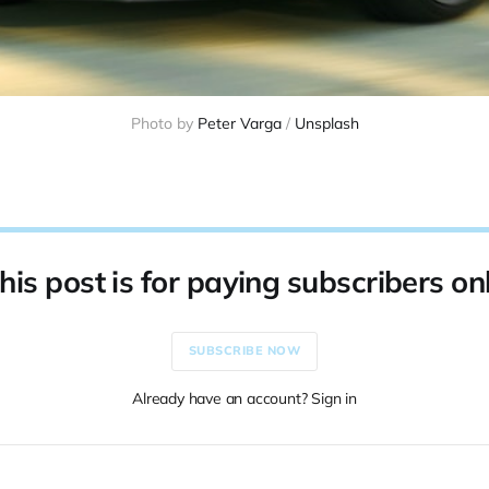
Photo by 
Peter Varga
 / 
Unsplash
his post is for paying subscribers on
SUBSCRIBE NOW
Already have an account? Sign in