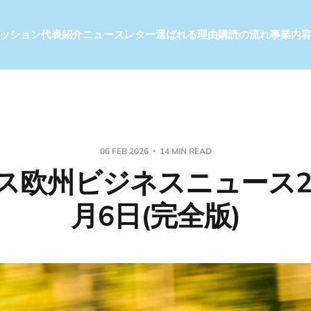
ッション
代表紹介
ニュースレター
選ばれる理由
購読の流れ
事業内
06 FEB 2026
14 MIN READ
ス欧州ビジネスニュース20
月6日(完全版)