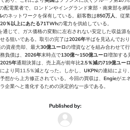
の配電業者で、ロンドンやイングランド東部・南東部を網
ル
のネットワークを保有している。顧客数は
850万人
、従業
20％以上にあたる71TWh
の電力を供給している。
を通じて、ガス価格の変動に左右されない安定した収益源
せる狙いである。取引の完了は
2026年
半ばを見込んでおり
模の資産売却、最大
30億ユーロ
の増資などを組み合わせて行
務負債は、
2026年
末時点で
130億
〜
150億ユーロ
増加する
2025年
通期決算は、売上高が前年比
2.5％減の719億ユー
により同11.5％減となった。しかし、
UKPN
の連結により
予想から上方修正されている。今回の買収は、
Engie
がエ
ラ企業へと進化するための決定的な一歩である。
Published by: