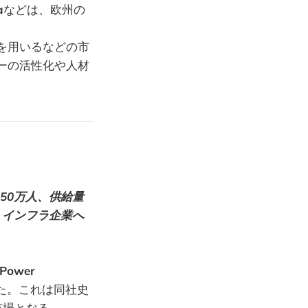
a
などは、欧州の
を用いるなどの市
ーの活性化や人材
850万人、供給量
、インフラ企業へ
 Power
た。これは同社史
市場となる。