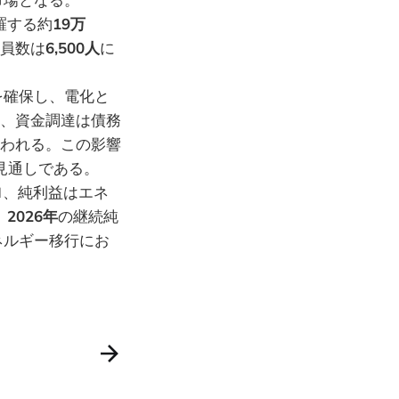
羅する約
19万
員数は
6,500人
に
を確保し、電化と
、資金調達は債務
われる。この影響
見通しである。
ロ
、純利益はエネ
、
2026年
の継続純
ネルギー移行にお