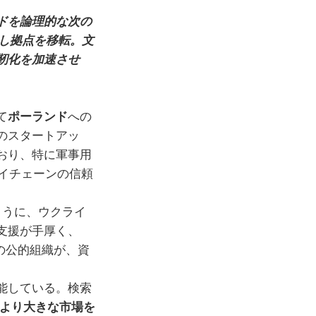
ドを論理的な次の
し拠点を移転。文
靭化を加速させ
て
ポーランド
への
のスタートアッ
おり、特に軍事用
イチェーンの信頼
ように、ウクライ
支援が手厚く、
の公的組織が、資
能している。検索
ナより大きな市場を