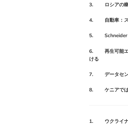
3. ロシアの
4. 自動車：
5. Schneid
6. 再生可能
ける
7. データセン
8. ケニアでは
1. ウクライ