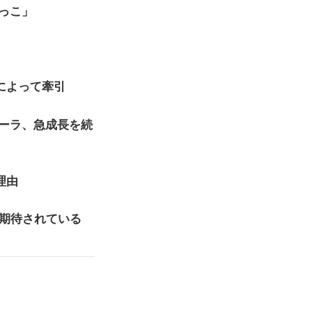
っこ」
加によって牽引
ーラ、急成長を続
理由
と期待されている