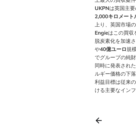
UKPN
は英国主要
2,000キロメート
上り、英国市場の
Engie
はこの買収
脱炭素化を加速さ
や
40億ユーロ
規
でグループの純財
同時に発表された
ルギー価格の下落
利益目標は従来の
ける主要なインフ