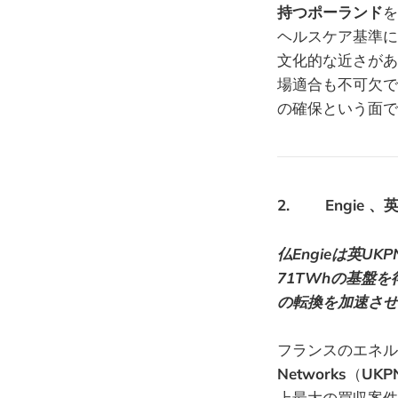
持つポーランド
を
ヘルスケア基準に
文化的な近さがあ
場適合も不可欠で
の確保という面で
2. Engie 
仏Engieは英U
71TWhの基盤
の転換を加速させ
フランスのエネル
Networks
（
UKP
上最大の買収案件