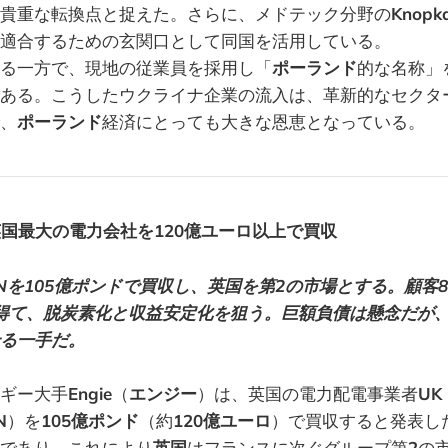
貴重な転換点と捉えた。さらに、メドテック分野の
Knopk
適合するための玄関口として同国を活用している。
る一方で、現地の従業員を採用し「
ポーランド
的な名称」
ある。こうしたウクライナ企業の流入は、革新的なセクタ
、
ポーランド
経済にとっても大きな恩恵となっている。
、英国最大の電力会社を120億ユーロ以上で買収
KPNを105億ポンドで買収し、英国を第2の市場とする。顧客
を得て、脱炭素化と収益安定化を狙う。巨額負債は懸念だが
る一手だ。
ギー大手
Engie
（
エンジー
）は、英国の電力配電事業者
UK
N
）を
105億ポンド
（約
120億ユーロ
）で買収すると発表し
であり、これにより
英国
はフランスに次ぐグループ第
2
の