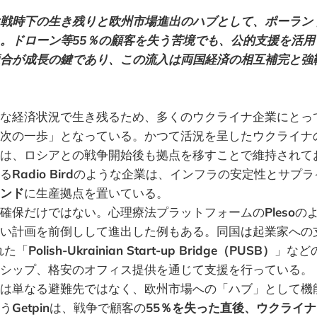
戦時下の生き残りと欧州市場進出のハブとして、ポーラン
。ドローン等55％の顧客を失う苦境でも、公的支援を活用
合が成長の鍵であり、この流入は両国経済の相互補完と強
な経済状況で生き残るため、多くのウクライナ企業にとっ
次の一歩」となっている。かつて活況を呈したウクライナ
は、ロシアとの戦争開始後も拠点を移すことで維持されて
る
Radio Bird
のような企業は、インフラの安定性とサプラ
ンド
に生産拠点を置いている。
確保だけではない。心理療法プラットフォームの
Pleso
の
い計画を前倒しして進出した例もある。同国は起業家への
れた「
Polish-Ukrainian Start-up Bridge（PUSB）
」など
シップ、格安のオフィス提供を通じて支援を行っている。
は単なる避難先ではなく、欧州市場への「ハブ」として機
う
Getpin
は、戦争で顧客の
55％を失った直後、ウクライ