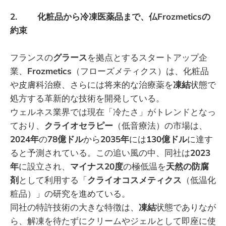
2. 化粧品から冷凍医薬品まで、仏Frozmeticsの
約束
フランスの
グラース
を拠点とするスタートアップ企
業、
Frozmetics
（フローズメティクス）は、化粧品
や皮膚科治療、さらには将来的な治療薬を
凍結
状態で
処方する革新的な技術を開発している。
ウェルネス業界では現在「冷たさ」がトレンドとなっ
ており、
クライオセラピー
（低音療法）の市場は、
2024年
の
78億ドル
から
2035年
には
130億ドル
に達す
ると予測されている。この追い風の中、同社は
2023
年
に設立され、
マイナス20度
の極低温を
天然の防腐
剤
として利用する「
クライオコスメティクス
（低温化
粧品）」の研究を進めている。
同社の特許技術の大きな特徴は、
凍結
状態でありなが
ら、解凍を待たずにクリームやジェルとして即座に使