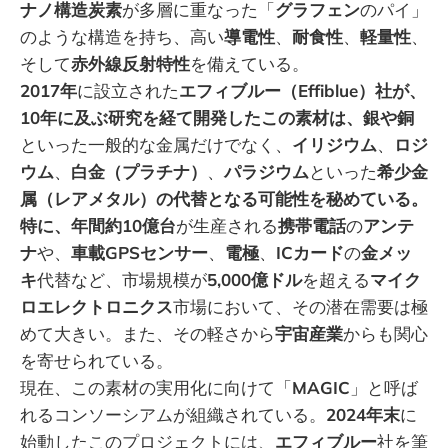
ナノ構造炭素
が多層に重なった「
グラフェン
のパイ」
のような構造を持ち、高い
導電性
、
耐食性
、
軽量性
、
そして
赤外線反射特性
を備えている。
2017年
に設立された
エフィブルー（Effiblue）社が、
10年に及ぶ研究を経て開発したこの素材は、銀や銅
といった一般的な金属だけでなく、
イリジウム
、
ロジ
ウム
、
白金（プラチナ）
、
パラジウム
といった
希少金
属（レアメタル）の代替となる可能性を秘めている。
特に、年間約10億台
が生産される
携帯電話
の
アンテ
ナ
や、
車載GPSセンサー
、
電極
、
ICカード
の
金メッ
キ
代替など、市場規模が
5,000億ドル
を超える
マイク
ロエレクトロニクス
市場において、その潜在需要は極
めて大きい。また、その軽さから
宇宙産業
からも関心
を寄せられている。
現在、この素材の実用化に向けて「
MAGIC
」と呼ば
れるコンソーシアムが組織されている。
2024年末
に
始動したこのプロジェクトには、
エフィブルー
社を筆