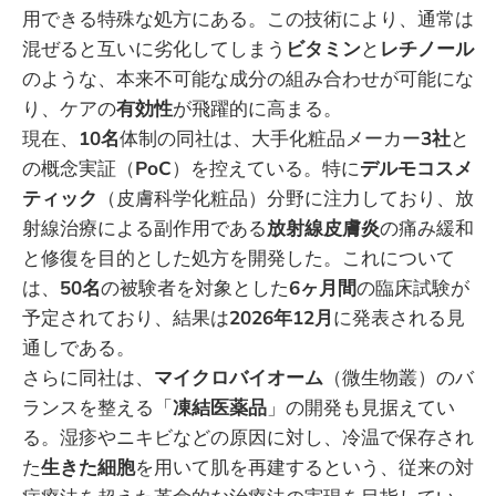
用できる特殊な処方にある。この技術により、通常は
混ぜると互いに劣化してしまう
ビタミン
と
レチノール
のような、本来不可能な成分の組み合わせが可能にな
り、ケアの
有効性
が飛躍的に高まる。
現在、
10名
体制の同社は、大手化粧品メーカー
3社
と
の概念実証（
PoC
）を控えている。特に
デルモコスメ
ティック
（皮膚科学化粧品）分野に注力しており、放
射線治療による副作用である
放射線皮膚炎
の痛み緩和
と修復を目的とした処方を開発した。これについて
は、
50名
の被験者を対象とした
6ヶ月間
の臨床試験が
予定されており、結果は
2026年12月
に発表される見
通しである。
さらに同社は、
マイクロバイオーム
（微生物叢）のバ
ランスを整える「
凍結医薬品
」の開発も見据えてい
る。湿疹やニキビなどの原因に対し、冷温で保存され
た
生きた細胞
を用いて肌を再建するという、従来の対