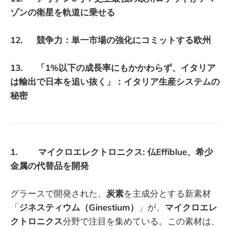
ゾンの衛星を軌道に乗せる
12. 競争力：単一市場の強化にコミットする欧州
13. 「1%以下の成長率にもかかわらず、イタリア
は輸出で日本を追い抜く」：イタリア生産システムの
秘密
1. マイクロエレクトロニクス: 仏Effiblue、希少
金属の代替品を開発
グラースで開発された、
炭素
を主成分とする新素材
「
ジネスティウム（Ginestium）
」が、
マイクロエレ
クトロニクス
分野で注目を集めている。この素材は、