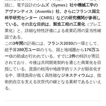
頭に、電子設計の
シムズ（Symes）社や機械工学の
アヴァンティス（Avantis）社、さらにフランス国立
科学研究センター（CNRS）などの研究機関が参画し
ている。その主な目的は、製造工程の工業化
（プレ工
業化）と、詳細な特性評価による産業応用の妥当性確
認である。
この
3年間
の計画には、
フランス2030
の一環として、
総予算
289万ユーロ
のうち、国と地域圏から
176万ユ
ーロ
の助成が行われている。すでに
2件
の特許が寄託
されており、今後は共同開発契約を通じた商業化を目
指している。資源の枯渇や地政学的リスクが顕在化す
る中、環境負荷が低く高性能な
ジネスティウム
は、技
術的自立を支える次世代の鍵となる素材であるといえ
る。