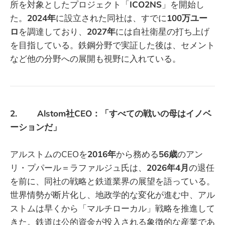
所を対象としたプロジェクト「
ICO2NS
」を開始し
た。
2024年
に設立された同社は、すでに
100万ユー
ロ
を調達しており、
2027年
には自社衛星の打ち上げ
を目指している。鉄鋼分野で実証した後は、セメント
など他の分野への展開も視野に入れている。
2. Alstom社CEO：「すべての戦いの母はイノベ
ーションだ」
アルストムのCEOを
2016年
から務める
56歳
のアン
リ・プパール＝ラファルジュ氏は、
2026年4月
の退任
を前に、同社の戦略と鉄道業界の展望を語っている。
世界情勢が断片化し、地政学的な変化が進む中、アル
ストムは早くから「マルチローカル」戦略を推進して
きた。鉄道は公的資金が投入される象徴的な産業であ