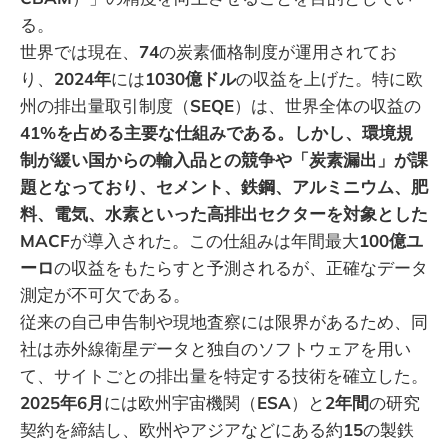
る。
世界では現在、
74
の炭素価格制度が運用されてお
り、
2024年
には
1030億ドル
の収益を上げた。特に欧
州の排出量取引制度（
SEQE
）は、世界全体の収益の
41%を占める主要な仕組みである。しかし、環境規
制が緩い国からの輸入品との競争や「炭素漏出」が課
題となっており、セメント、鉄鋼、アルミニウム、肥
料、電気、水素といった高排出セクターを対象とした
MACF
が導入された。この仕組みは年間最大
100億ユ
ーロ
の収益をもたらすと予測されるが、正確なデータ
測定が不可欠である。
従来の自己申告制や現地査察には限界があるため、同
社は赤外線衛星データと独自のソフトウェアを用い
て、サイトごとの排出量を特定する技術を確立した。
2025年6月
には欧州宇宙機関（
ESA
）と
2年間
の研究
契約を締結し、欧州やアジアなどにある約
15
の製鉄