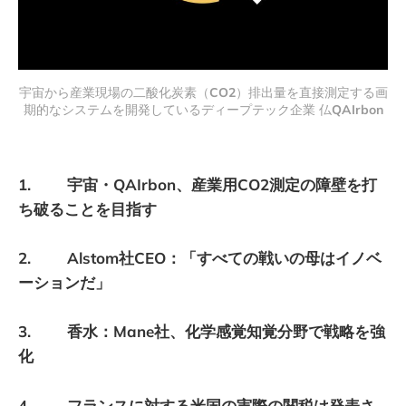
宇宙から産業現場の二酸化炭素（
CO2
）排出量を直接測定する画
期的なシステムを開発しているディープテック企業 仏
QAIrbon
1. 宇宙・QAIrbon、産業用CO2測定の障壁を打
ち破ることを目指す
2. Alstom社CEO：「すべての戦いの母はイノベ
ーションだ」
3. 香水：Mane社、化学感覚知覚分野で戦略を強
化
4. フランスに対する米国の実際の関税は発表さ