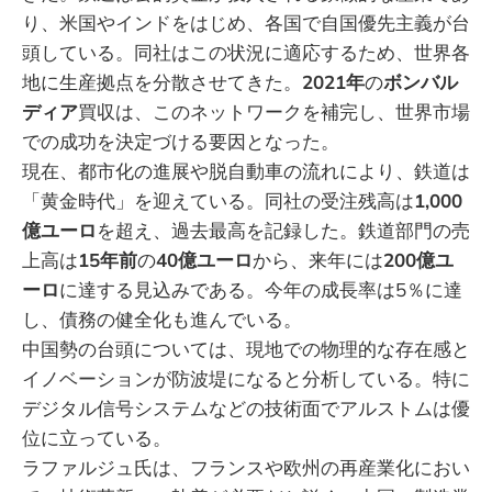
り、米国やインドをはじめ、各国で自国優先主義が台
頭している。同社はこの状況に適応するため、世界各
地に生産拠点を分散させてきた。
2021年
の
ボンバル
ディア
買収は、このネットワークを補完し、世界市場
での成功を決定づける要因となった。
現在、都市化の進展や脱自動車の流れにより、鉄道は
「黄金時代」を迎えている。同社の受注残高は
1,000
億ユーロ
を超え、過去最高を記録した。鉄道部門の売
上高は
15年前
の
40億ユーロ
から、来年には
200億ユ
ーロ
に達する見込みである。今年の成長率は5％に達
し、債務の健全化も進んでいる。
中国勢の台頭については、現地での物理的な存在感と
イノベーションが防波堤になると分析している。特に
デジタル信号システムなどの技術面でアルストムは優
位に立っている。
ラファルジュ氏は、フランスや欧州の再産業化におい