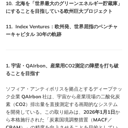
10. 北海を「世界最大のグリーンエネルギー貯蔵庫」
にすることを目指している欧州巨大プロジェクト
11. Index Ventures：欧州発、世界屈指のベンチャ
ーキャピタル 30年の軌跡
1. 宇宙・QAIrbon、産業用CO2測定の障壁を打ち破
ることを目指す
ソフィア・アンティポリスを拠点とするディープテッ
ク企業
QAIrbon
社は、宇宙から産業現場の二酸化炭
素（
CO2
）排出量を直接測定する画期的なシステム
を開発している。この取り組みは、
2026年1月1日
か
ら本格施行された「炭素国境調整措置（
MACF
／
CBAM
）」の精度を向上させることを目的としてい