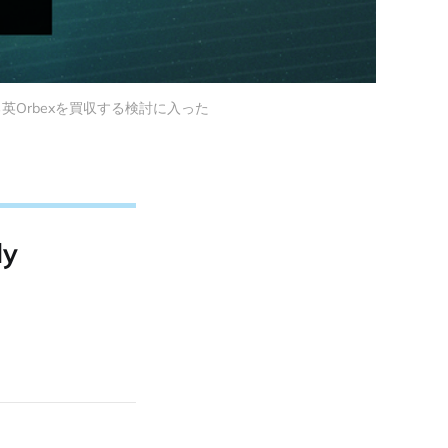
発する英Orbexを買収する検討に入った
ly