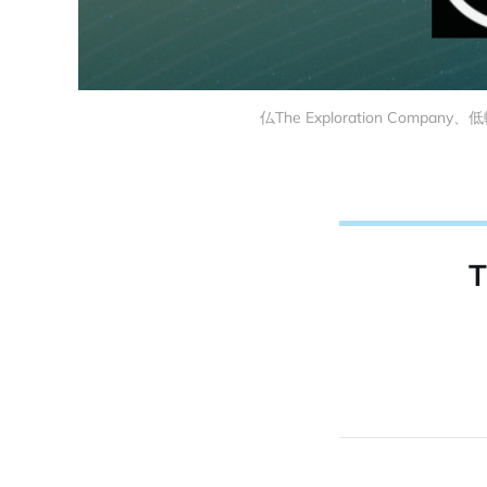
仏The Exploration Co
T