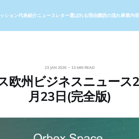
ッション
代表紹介
ニュースレター
選ばれる理由
購読の流れ
事業内
23 JAN 2026
13 MIN READ
ス欧州ビジネスニュース20
月23日(完全版)