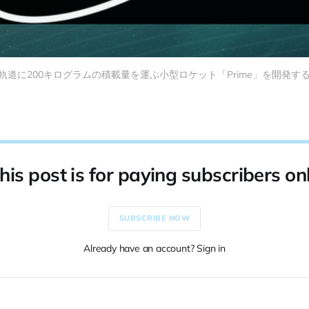
mpany、低軌道に200キログラムの積載量を運ぶ小型ロケット「Prime」を開
his post is for paying subscribers on
SUBSCRIBE NOW
Already have an account? Sign in