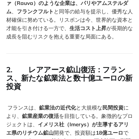
ァ（Rauva）のような企業は、パリやアムステルダ
ム
、
フランクフルト
と同等の給与を提示し、優秀な人
材確保に努めている。リスボンは今、世界的な資本と
才能を引き付ける一方で、
生活コスト上昇
が長期的な
成長を阻むリスクを抱える重要な局面にある。
2. レアアース鉱山復活：フラン
ス、新たな鉱業法と数十億ユーロの新
投資
フランスは、
鉱業法の近代化
と大規模な
民間投資
に
より、
鉱業産業の復活
を目指している。象徴的なプロ
ジェクトは、
イメリス社（Imerys）が主導するアリ
エ県のリチウム鉱山
開発で、投資額は
18億ユーロ
で