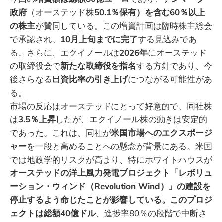
政府
（オーステッド株
50.1％保有）を含む60％以上
の株主
が賛同している。この増資計画は臨時株主総会
で承認され、
10月上旬までに完了
する見込みであ
る。さらに、エクイノールは
2026年
にオーステッド
の取締役会で
新たな取締役を指名
する方針であり、今
後さらなる
出資比率の引き上げ
につながる可能性があ
る。
市場の反応はオーステッドにとって好意的で、同社株
は
3.5％上昇
したが、エクイノール株の動きは安定的
であった。これは、同社が
米国市場へのエクスポージ
ャー
を一段と高めることへの懸念が背景にある。米国
では地政学的リスクが高まり、特にホワイトハウスが
オーステッドの洋上風力発電プロジェクト「レボリュ
ーション・ウィンド（Revolution Wind）」の建設を
停止するよう命じたことが影響している。このプロジ
ェクトは総額40億ドル
、進捗率80％の段階で中断さ