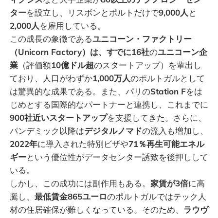
ター
を設立し、リスボンとポルトだけで
9,000人
と
2,000人
を雇用している。
この成長の象徴である
ユニコーン・ファクトリー
（Unicorn Factory）は、すでに16社
の
ユニコーン企
業
（評価額
10億ドル超
のスタートアップ）を輩出し
ており、人口がわずか
1,000万人
のポルトガルとして
は驚異的な成果である。また、パリの
Station F
をは
じめとする国際的なパートナーと連携し、これまでに
900社近いスタートアップ
を支援してきた。さらに、
パンデミック以降は
デジタルノマド
の流入も増加し、
2022年
に導入された特別ビザや
71％再生可能エネル
ギー
という優位性がデータセンター誘致を後押しして
いる。
しかし、この成功には副作用もある。
家賃が3倍
に高
騰し、
最低賃金865ユーロ
のポルトガルではテック人
材の住居確保が難しくなっている。そのため、
ラウヴ