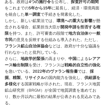
ある。政府は
4つの施行令
を公布し、
探査許可の期間
をこれまでの
5年から15年
に延長し、経済・環境両面
を統合した
単一調査
で手続きを簡素化した。
しかし、新しい鉱業法では、
環境への重大な影響
が懸
念される場合、鉱業担当大臣が
開発申請を拒否する権
限
を持つ。また、許可審査の段階で
地方自治体
や
一般
市民
の意見を反映する仕組みも導入された。ただし、
フランス鉱山自治体協会
などは、政府が十分な協議を
行わなかったと批判している。
さらに、
地政学的緊張
の高まりや、
中国
による
レアア
ース輸出制限
を受け、フランスは
戦略的自立性の強化
を急いでいる。
2022年のヴァラン報告書
では、
採
掘、精製、リサイクル
の国内能力を強化し、
供給源を
多様化
する国家戦略が示された。現在、フランス地質
鉱山研究所（BRGM）が全国で地質調査を進めてお
り、数か月以内に最初の結果が公表される見込みであ
る。