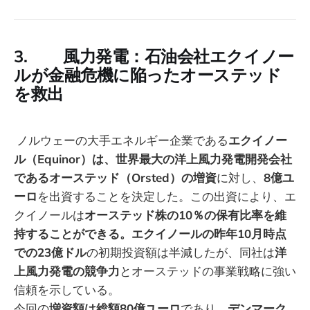
3. 風力発電：石油会社エクイノー
ルが金融危機に陥ったオーステッド
を救出
ノルウェーの大手エネルギー企業である
エクイノー
ル（Equinor）は、世界最大の洋上風力発電開発会社
であるオーステッド（Orsted）の増資
に対し、
8億ユ
ーロ
を出資することを決定した。この出資により、エ
クイノールは
オーステッド株の10％の保有比率を維
持することができる。エクイノールの昨年10月時点
での23億ドル
の初期投資額は半減したが、同社は
洋
上風力発電の競争力
とオーステッドの事業戦略に強い
信頼を示している。
今回の
増資額は総額80億ユーロ
であり、
デンマーク