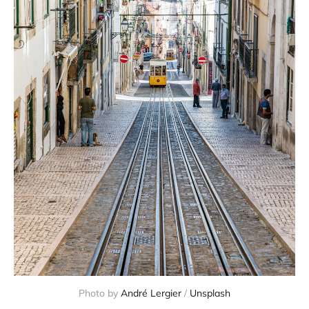
Photo by 
André Lergier
 / 
Unsplash