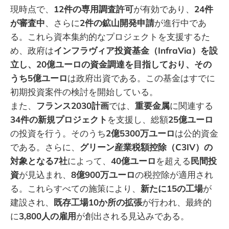
現時点で、
12件の専用調査許可
が有効であり、
24件
が審査中
、さらに
2件の鉱山開発申請
が進行中であ
る。これら資本集約的なプロジェクトを支援するた
め、政府は
インフラヴィア投資基金（InfraVia）を設
立し、20億ユーロの資金調達を目指しており、その
うち5億ユーロ
は政府出資である。この基金はすでに
初期投資案件の検討を開始している。
また、
フランス2030計画
では、
重要金属
に関連する
34件の新規プロジェクト
を支援し、総額
25億ユーロ
の投資を行う。そのうち
2億5300万ユーロ
は公的資金
である。さらに、
グリーン産業税額控除（C3IV）の
対象となる7社
によって、
40億ユーロ
を超える
民間投
資
が見込まれ、
8億900万ユーロ
の税控除が適用され
る。これらすべての施策により、
新たに15の工場
が
建設され、
既存工場10か所の拡張
が行われ、最終的
に
3,800人の雇用
が創出される見込みである。