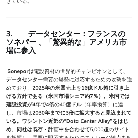
きている。
3. データセンター：フランスの
ソネパー 、「驚異的な」アメリカ市
場に参入
Sonepar
は電設資材の世界的チャンピオンとして、
データセンター
需要の爆発に対応するための攻勢を強
めており、
2025年
の
米国
売上を
16億ドル超に引き上
げる方針である（米国市場シェア約7％）。米国では
建設投資が4年で4倍の
40
億ドル
（年率換算）に達
し、市場は
2030年までに3倍に拡大すると見込まれて
いる。ワシントン近郊の“Data Center Alley”をはじ
め、同社は既存・計画中を合わせて
5,000
超
のサイト
を把握し、需要に即応するためのストレージ拠点を
9