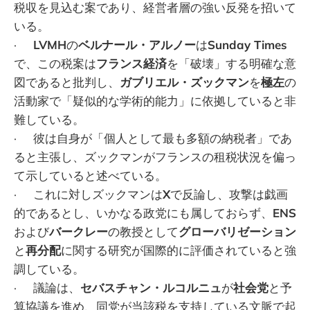
税収を見込む案であり、経営者層の強い反発を招いて
いる。
·
LVMH
の
ベルナール・アルノー
は
Sunday Times
で、この税案は
フランス経済
を「破壊」する明確な意
図であると批判し、
ガブリエル・ズックマン
を
極左
の
活動家で「疑似的な学術的能力」に依拠していると非
難している。
· 彼は自身が「個人として最も多額の納税者」であ
ると主張し、ズックマンがフランスの租税状況を偏っ
て示していると述べている。
· これに対しズックマンは
X
で反論し、攻撃は戯画
的であるとし、いかなる政党にも属しておらず、
ENS
および
バークレー
の教授として
グローバリゼーション
と
再分配
に関する研究が国際的に評価されていると強
調している。
· 議論は、
セバスチャン・ルコルニュ
が
社会党
と予
算協議を進め、同党が当該税を支持している文脈で起