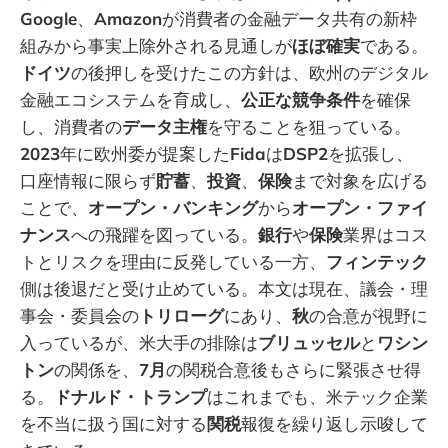
Google
、
Amazon
が消費者の金融データ共有の新枠
組みから事実上除外される見通しが
ほぼ確実
である。
ドイツ
の後押しを受けたこの方針は、欧州のデジタル
金融エコシステムを育成し、
公正な競争条件
を確保
し、消費者の
データ主権
を守ることを狙っている。
2023
年に欧州委が提案した
Fida
は
DSP2
を拡張し、
口座情報に限らず
貯蓄
、
投資
、
保険
まで対象を広げる
ことで、
オープン・バンキング
から
オープン・ファイ
ナンス
への飛躍を図っている。
銀行
や
保険
業界はコス
トとリスクを理由に反発している一方、
フィンテック
側は後退だと受け止めている。本文は現在、議会・理
事会・委員会の
トリローグ
にあり、
秋
の合意が視野に
入っているが、米大手の排除は
ブリュッセル
と
ワシン
トン
の関係を、
7月
の関税合意後もさらに緊張させ得
る。
ドナルド・トランプ
はこれまでも、米テック企業
を不当に扱う国に対する
関税
報復を繰り返し示唆して