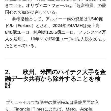
きている。
オリヴィエ・フォール
は「超富裕層」の愛
国心の欠如を批判している。
· 参考指標として、アルノー一族の資産は
1,540億
ドル
（
Forbes
）とされ、
2024
年の
LVMH
は売上高
840億ユーロ
、純利益
125.5億ユーロ
、フランスで
4万
人
を雇用し、
10
年間で
150億ユーロ
の法人税を支払っ
たと述べている。
2. 欧州、米国のハイテク大手を金
融データ共有から除外することを検
討
ブリュッセルで協議中の規制
Fida
は最終局面に入
り、
Financial Times
によれば、
Meta
、
Apple
、