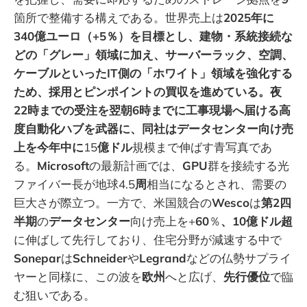
箇所で整備する構えである。世界売上は
2025年に
340億ユーロ（+5％）を目標とし、建物・系統接続な
どの「グレー」領域に加え、サーバーラック、空調、
ケーブルといったIT側の「ホワイト」領域を強化する
ため、採用とピンポイントの買収を進めている。夜
22時までの受注を翌朝6時までに工事現場へ届ける高
度自動化ハブを武器に、同社はデータセンター向け売
上を今年中に
15
億ドル
規模まで伸ばす青写真であ
る。
Microsoft
の最新計画では、
GPU
群を接続する光
ファイバー長が地球4.5
周
相当になるとされ、需要の
巨大さが際立つ。一方で、米国競合の
Wesco
は
第2四
半期
の
データセンター
向け売上を+
60
％
、10億ドル超
に伸ばして先行しており、住宅分野が減速する中で
Sonepar
は
Schneider
や
Legrand
などの仏勢サプライ
ヤーと同様に、この波を
欧州
へと広げ、
先行優位
で臨
む狙いである。