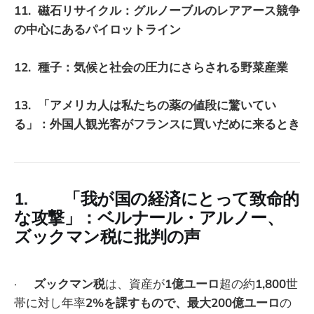
11. 磁石リサイクル：グルノーブルのレアアース競争
の中心にあるパイロットライン
12. 種子：気候と社会の圧力にさらされる野菜産業
13. 「アメリカ人は私たちの薬の値段に驚いてい
る」：外国人観光客がフランスに買いだめに来るとき
1. 「我が国の経済にとって致命的
な攻撃」：ベルナール・アルノー、
ズックマン税に批判の声
·
ズックマン税
は、資産が
1億ユーロ
超の約
1,800
世
帯に対し年率
2%を課すもので、最大200億ユーロ
の