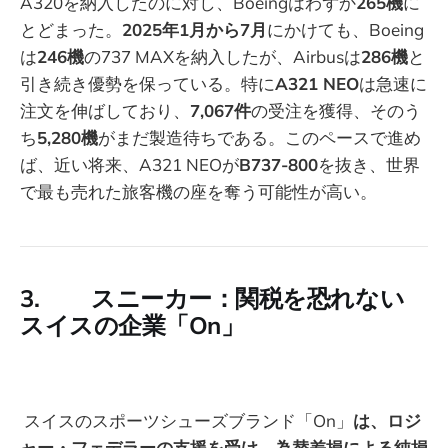
A320を納入したのに対し、Boeingはわずか
265機
に
とどまった。
2025年1月から7月
にかけても、Boeing
は
246機
の737 MAXを納入したが、Airbusは
286機
と
引き続き優勢を保っている。特に
A321 NEO
は急速に
注文を伸ばしており、
7,067件
の受注を獲得、そのう
ち
5,280機
がまだ製造待ちである。このペースで進め
ば、近い将来、A321 NEOが
B737-800
を抜き、世界
で最も売れた旅客機の座を奪う可能性が高い。
3. スニーカー：関税を恐れない
スイスの企業「On」
スイスのスポーツシューズブランド「On」
は、ロジ
ャー・フェデラーの支援を受け、為替差損による純損