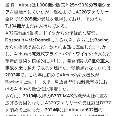
当初、Airbusは
1,000機
の販売と
25〜30％の市場シェ
ア
を目標としていたが、現在までに
A320ファミリー
全体で
19,285機
の受注を獲得しており、そのうち
7,134機
がまだ納入待ちである。
A320計画は当初、ドイツからの懐疑的な姿勢、
Dassault
や
McDonnell
による競争、さらには
Boeing
からの提携提案など、数々の困難に直面した。しか
し、Airbusは
電気式フライ・バイ・ワイヤ
の導入など
革新的技術を積極的に採用し、開発初期の
2度の重大
事故
を乗り越えて成長を遂げた。転換点となったのは
2003年
で、この年に初めてAirbusの納入機数が
Boeingを上回り、以降、単通路型中距離機市場にお
けるAirbusの優位性は定着した。
さらに、
2019年
以降の
B737 MAX
危機が両社の差を
広げる要因となり、A320ファミリーの受注残はB737
を初めて上回った。
2024年
にはAirbusが
602機
の