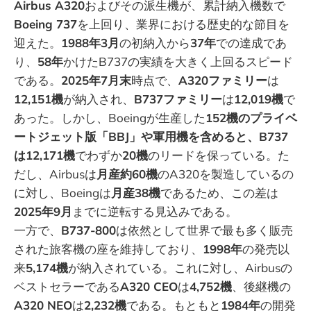
Airbus A320
およびその派生機が、累計納入機数で
Boeing 737
を上回り、業界における歴史的な節目を
迎えた。
1988年3月
の初納入から
37年
での達成であ
り、
58年
かけたB737の実績を大きく上回るスピード
である。
2025年7月末
時点で、
A320ファミリー
は
12,151機
が納入され、
B737ファミリー
は
12,019機
で
あった。しかし、Boeingが生産した
152機のプライベ
ートジェット版「BBJ」や軍用機を含めると、B737
は12,171機
でわずか
20機
のリードを保っている。た
だし、Airbusは
月産約60機
のA320を製造しているの
に対し、Boeingは
月産38機
であるため、この差は
2025年9月
までに逆転する見込みである。
一方で、
B737-800
は依然として世界で最も多く販売
された旅客機の座を維持しており、
1998年
の発売以
来
5,174機
が納入されている。これに対し、Airbusの
ベストセラーである
A320 CEO
は
4,752機
、後継機の
A320 NEO
は
2,232機
である。もともと
1984年
の開発