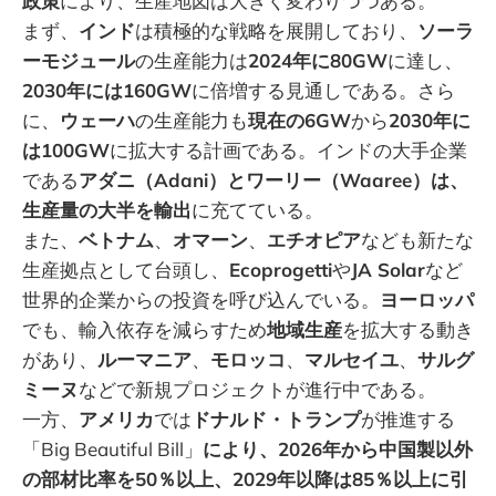
政策
により、生産地図は大きく変わりつつある。
まず、
インド
は積極的な戦略を展開しており、
ソーラ
ーモジュール
の生産能力は
2024年に80GW
に達し、
2030年には160GW
に倍増する見通しである。さら
に、
ウェーハ
の生産能力も
現在の6GW
から
2030年に
は100GW
に拡大する計画である。インドの大手企業
である
アダニ（Adani）とワーリー（Waaree）は、
生産量の大半を輸出
に充てている。
また、
ベトナム
、
オマーン
、
エチオピア
なども新たな
生産拠点として台頭し、
Ecoprogetti
や
JA Solar
など
世界的企業からの投資を呼び込んでいる。
ヨーロッパ
でも、輸入依存を減らすため
地域生産
を拡大する動き
があり、
ルーマニア
、
モロッコ
、
マルセイユ
、
サルグ
ミーヌ
などで新規プロジェクトが進行中である。
一方、
アメリカ
では
ドナルド・トランプ
が推進する
「Big Beautiful Bill」
により、2026年から中国製以外
の部材比率を50％以上、2029年以降は85％以上に引