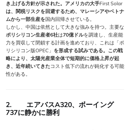
き上げる方針が示された。アメリカの大手
First Solar
は、関税リスクを回避するため、マレーシアやベトナ
ムから一部生産を
国内回帰させている。
しかし、中国は依然として大きな強みを持つ。主要な
ポリシリコン生産者6社
は
70億ドル
を調達し、生産能
力を買収して閉鎖する計画を進めており、これは「ポ
リシリコン版OPEC」
を形成する試みである。この戦
略により、太陽光産業全体で短期的に価格上昇が起
き、近年続いてきた
コスト低下の流れが鈍化する可能
性がある。
2. エアバスA320、ボーイング
737に静かに勝利