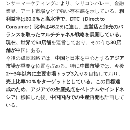
ンサーマーケティングにより、シリコンバレー、金融
業界、アート市場などで強い存在感を示している。
粗
利益率は60.6％と高水準で、DTC（Direct to
Consumer）比率は46.2％に達し、直営店と卸売のバ
ランスを取ったマルチチャネル戦略を展開している。
現在、世界で54店舗
を運営しており、そのうち
30店
舗が中国
にある。
今後の成長戦略では、
中国
と
日本
を中心とする
アジア
市場
が重要な位置を占める。特に
中国市場
では、今後
2〜3年以内に主要市場トップ3入り
を目指しており、
売上比率10％をターゲットとしている。この目標達
成のため、アジアでの生産拠点をベトナムやインドネ
シア
に移転した後、
中国国内での生産再開
も計画して
いる。