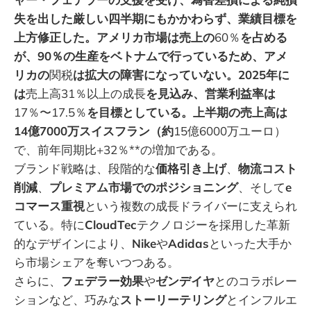
失を出した厳しい四半期にもかかわらず、業績目標を
上方修正した。アメリカ市場は売上の
60％
を占める
が、90％の生産をベトナムで行っているため、アメ
リカの
関税
は拡大の障害になっていない。2025年に
は
売上高31％以上の成長
を見込み、営業利益率は
17％〜17.5％
を目標としている。上半期の売上高は
14億7000万スイスフラン（約
15億6000万ユーロ）
で、前年同期比+32％**の増加である。
ブランド戦略は、段階的な
価格引き上げ
、
物流コスト
削減
、
プレミアム市場でのポジショニング
、そして
e
コマース重視
という複数の成長ドライバーに支えられ
ている。特に
CloudTec
テクノロジーを採用した革新
的なデザインにより、
Nike
や
Adidas
といった大手か
ら市場シェアを奪いつつある。
さらに、
フェデラー効果
や
ゼンデイヤ
とのコラボレー
ションなど、巧みな
ストーリーテリング
とインフルエ