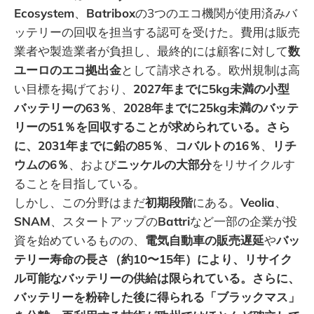
Ecosystem
、
Batribox
の3つのエコ機関が使用済みバ
ッテリーの回収を担当する認可を受けた。費用は販売
業者や製造業者が負担し、最終的には顧客に対して
数
ユーロのエコ拠出金
として請求される。欧州規制は高
い目標を掲げており、
2027年までに5kg未満の小型
バッテリーの63％
、
2028年までに25kg未満のバッテ
リーの51％を回収することが求められている。さら
に、2031年までに鉛の85％
、
コバルトの16％
、
リチ
ウムの6％
、および
ニッケルの大部分
をリサイクルす
ることを目指している。
しかし、この分野はまだ
初期段階
にある。
Veolia
、
SNAM
、スタートアップの
Battri
など一部の企業が投
資を始めているものの、
電気自動車の販売遅延
や
バッ
テリー寿命の長さ（約10〜15年）により、リサイク
ル可能なバッテリーの供給は限られている。さらに、
バッテリーを粉砕した後に得られる「ブラックマス」