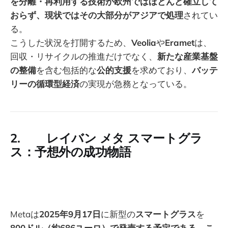
を分離・再利用する技術が欧州ではほとんど確立して
おらず、現状ではその大部分がアジアで処理
されてい
る。
こうした状況を打開するため、
Veolia
や
Eramet
は、
回収・リサイクルの推進だけでなく、
新たな産業基盤
の整備
を含む包括的な
公的支援
を求めており、
バッテ
リーの循環型経済
の実現が急務となっている。
2. レイバン メタ スマートグラ
ス：予想外の成功物語
Metaは
2025年9月17日
に新型の
スマートグラス
を
800ドル（約686ユーロ）で発売する予定である。こ