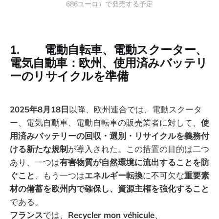
686ユーロ）で発売する予定
1. 電動自転車、電動スクーター、
電気自動車：欧州、使用済みバッテリ
ーのリサイクルを準備
2025年8月18日
以降、欧州連合では、電動スクータ
ー、電気自動車、電動自転車の販売業者に対して、
使
用済みバッテリーの回収・選別・リサイクルを義務付
ける新たな規制
が導入された。この措置の目的は二つ
あり、一つは
有害物質が自然環境に流出することを防
ぐこと
、もう一つは
エネルギー転換
に不可欠な
重要素
材の備蓄を欧州内で確保し、資源主権を強化すること
である。
フランス
では、
Recycler mon véhicule
、