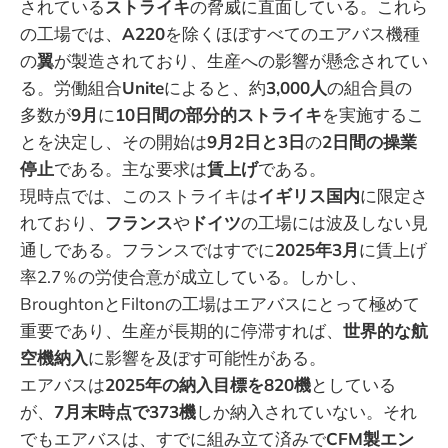
されている
ストライキ
の脅威に直面している。これら
の工場では、
A220
を除くほぼすべてのエアバス機種
の
翼
が製造されており、生産への影響が懸念されてい
る。労働組合
Unite
によると、約
3,000人
の組合員の
多数が
9月
に
10日間の部分的ストライキ
を実施するこ
とを決定し、その開始は
9月2日と3日
の
2日間の操業
停止
である。主な要求は
賃上げ
である。
現時点では、このストライキは
イギリス国内
に限定さ
れており、
フランス
や
ドイツ
の工場には波及しない見
通しである。フランスではすでに
2025年3月
に賃上げ
率2.7％の労使合意が成立している。しかし、
BroughtonとFiltonの工場はエアバスにとって極めて
重要であり、生産が長期的に停滞すれば、
世界的な航
空機納入
に影響を及ぼす可能性がある。
エアバスは
2025年の納入目標を820機
としている
が、
7月末時点で373機
しか納入されていない。それ
でもエアバスは、すでに組み立て済みで
CFM製エン