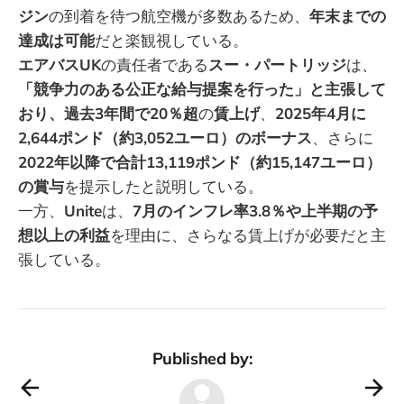
ジン
の到着を待つ航空機が多数あるため、
年末までの
達成は可能
だと楽観視している。
エアバスUK
の責任者である
スー・パートリッジ
は、
「競争力のある公正な給与提案を行った」と主張して
おり、過去3年間で20％超
の
賃上げ
、
2025年4月に
2,644ポンド（約3,052ユーロ）のボーナス
、さらに
2022年以降で合計13,119ポンド（約15,147ユーロ）
の賞与
を提示したと説明している。
一方、
Unite
は、
7月のインフレ率3.8％や上半期の予
想以上の利益
を理由に、さらなる賃上げが必要だと主
張している。
Published by: