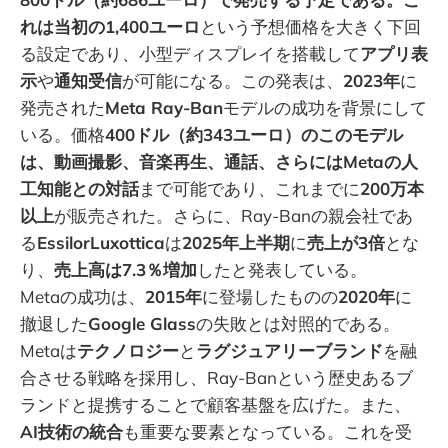
れは当初の1,400ユーロ
という予想価格を大きく下回
る設定であり、小型ディスプレイを搭載して
アプリ表
示
や
通知受信
が可能になる。この発表は、
2023年
に
発売された
Meta Ray-Ban
モデルの成功を背景にして
いる。価格
400ドル（約343ユーロ）のこのモデル
は、動画撮影、音楽再生、通話、さらにはMetaの人
工知能との対話
まで可能であり、これまでに
200万本
以上
が販売された。さらに、Ray-Banの親会社であ
る
EssilorLuxottica
は
2025年上半期
に
売上が3倍
とな
り、
売上高は7.3％増加
したと発表している。
Metaの成功は、
2015年
に登場したものの
2020年
に
撤退した
Google Glass
の失敗とは対照的である。
Metaは
テクノロジー
と
ラグジュアリーブランド
を融
合させる戦略を採用し、Ray-Banという歴史あるブ
ランドと提携することで顧客基盤を広げた。また、
AI技術の統合
も重要な要素となっている。これを受