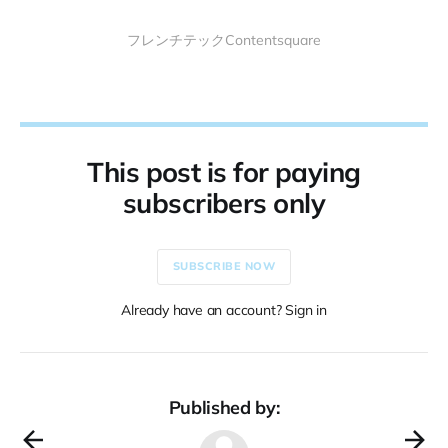
フレンチテックContentsquare
This post is for paying
subscribers only
SUBSCRIBE NOW
Already have an account? Sign in
Published by: