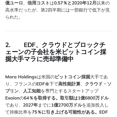
億ユーロ
、
信用コスト
は
0.57％と2020年12月
以来の
高水準だったが、第2四半期には一部銀行で低下が見
られた。
2. EDF、クラウドとブロックチ
ェーンの子会社を米ビットコイン採
掘大手マラに売却準備中
Mara Holdings
は米国の
ビットコイン採掘
大手であ
り、フランスの
EDF
傘下で
高性能計算
、
クラウド・ソ
ブリン
、
人工知能
を専門とするスタートアップ
Exaion
の
64％を取得する。取引額は1億6800万ドル
であり、
2027年
までに
1億2700万ドル
を追加投入し
て持株比率を
75％に引き上げる可能性がある。EDF