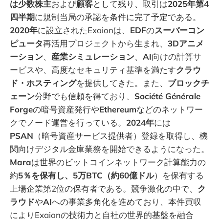
は少数株主
および
顧客
として残り、取引は
2025年第4
四半期
に規制当局の承認を条件に完了予定である。
2020年
に設立されたExaionは、
EDF
の
スーパーコン
ピュータ
再活用プロジェクトから生まれ、
3Dアニメ
ーション
、
産業シミュレーション
、
AI
向けの計算サ
ービスや、高度なセキュリティ基準を満たす
クラウ
ド・ホスティング
を提供してきた。また、
ブロックチ
ェーン
分野でも信頼を得ており、
Société Générale
Forge
の暗号資産発行や
Ethereum
などのネットワー
クでノード運営を行っている。
2024年
には
PSAN
（暗号資産サービス提供者）登録を取得し、機
関向けデジタル金庫業務を開始できるようになった。
Mara
は世界のビットコインネットワーク計算能力の
約
5％を保有し、5万BTC（約60億ドル
）を保有する
上場企業第2位の保有者である。競争激化の中で、
ク
ラウド
や
AI
への事業多角化を進めており、本件買収
によりExaionの技術力と自社の世界的基盤を融合