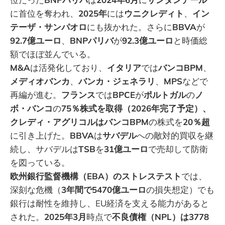
に首位を奪われ、
2025年
には
ウニクレディト
、
イン
テーザ・サンパオロ
にも抜かれた。さらに
BBVA
が
92.7億ユーロ
、
BNPパリバ
が
92.3億ユーロ
と時価総
額でほぼ並んでいる。
M&A
は活発化しており、
イタリア
では
バンコBPM
、
メディオバンカ
、
バンカ・ジェネラリ
、
MPS
などで
再編が進む。
フランス
では
BPCE
が
ポルトガル
の
ノ
ボ・バンコ
の
75％株式を取得（2026年完了予定）、
クレディ・アグリコルはバンコBPM
の株式を
20％超
に引き上げた。
BBVA
は
サバデル
への敵対的買収を継
続し、サバデルは
TSB
を
31億ユーロ
で売却して防衛
を図っている。
欧州銀行監督機構（EBA）のストレステスト
では、
深刻な危機（
3年間で5470億ユーロ
の損失想定）でも
銀行は耐性を維持し、EU経済を支える能力があると
された。
2025年3月
時点で
不良債権（NPL）は3778