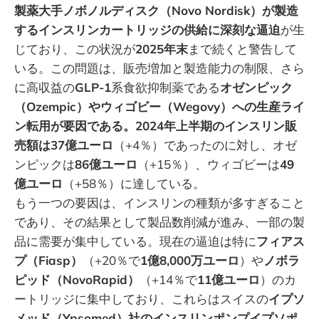
製薬大手ノボノルディスク（Novo Nordisk）が製造
するインスリンカートリッジの供給に深刻な逼迫
が生
じており、この状況が
2025年末
まで続くと警告して
いる。この問題は、販売増加と製造能力の制限、さら
に高収益の
GLP-1
系食欲抑制薬である
オゼンピック
（Ozempic）やウィゴビー（Wegovy）への生産ライ
ン転用が要因である。2024年上半期のインスリン販
売額は37億ユーロ
（+4％）であったのに対し、オゼ
ンピックは
86億ユーロ
（+15％）、ウィゴビーは
49
億ユーロ
（+58％）に達している。
もう一つの要因は、インスリンの種類が多すぎること
であり、その結果として製品数削減が進み、一部の製
品に需要が集中している。現在の逼迫は特に
フィアス
プ（Fiasp）
（+20％で
1億8,000万ユーロ
）や
ノボラ
ピッド（NovoRapid）
（+14％で
11億ユーロ
）のカ
ートリッジに集中しており、これらはスイスの
イプソ
メッド（Ypsomed）社のインスリンポンプイプソポ