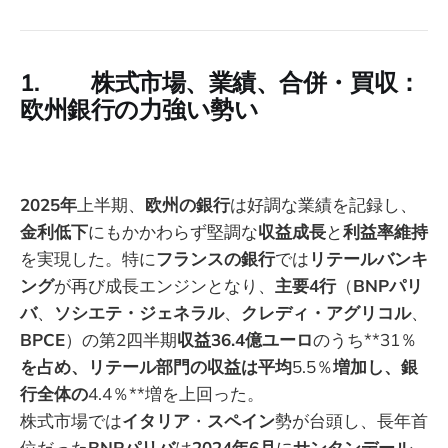
1. 株式市場、業績、合併・買収：
欧州銀行の力強い勢い
2025年
上半期、
欧州の銀行
は好調な業績を記録し、
金利低下
にもかかわらず堅調な
収益成長
と
利益率維持
を実現した。特に
フランスの銀行
では
リテールバンキ
ング
が再び成長エンジンとなり、
主要4行
（
BNPパリ
バ
、
ソシエテ・ジェネラル
、
クレディ・アグリコル
、
BPCE
）の第2四半期
収益36.4億ユーロ
のうち**31％
を占め、リテール部門の収益は平均
5.5％
増加し、銀
行全体の
4.4％**増を上回った。
株式市場では
イタリア
・
スペイン
勢が台頭し、長年首
位だった
BNPパリバ
は
2024年6月
に
サンタンデール