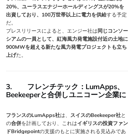
20%、ユーラスエナジーホールディングスが20%を
出資しており、100万世帯以上に電力を供給
する予定
だ。
プレスリリースによると、エンジー社は
同じコンソー
シアムの一員として、紅海風力発電施設付近の土地に
900MWを超える新たな風力発電プロジェクトも立ち
上げ
た。
3. フレンチテック：LumApps、
Beekeeperと合併しユニコーン企業に
フランスのLumApps社
は、
スイスのBeekeeper社
と
の
合併
を計画しており、これは
イギリスの投資ファン
ドBridgepoint
の支援のもとに実施される見込みであ