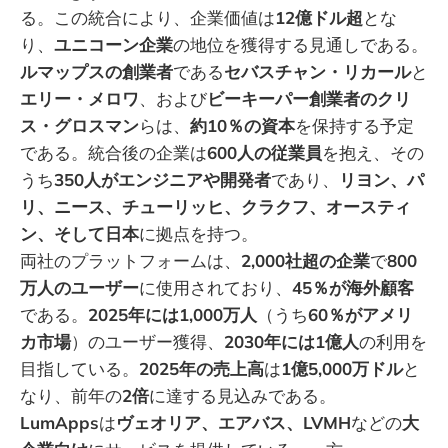
る。この統合により、企業価値は
12億ドル超
とな
り、
ユニコーン企業
の地位を獲得する見通しである。
ルマップスの創業者
である
セバスチャン・リカール
と
エリー・メロワ
、および
ビーキーパー創業者のクリ
ス・グロスマン
らは、
約10％の資本
を保持する予定
である。統合後の企業は
600人の従業員
を抱え、その
うち
350人がエンジニアや開発者
であり、
リヨン、パ
リ、ニース、チューリッヒ、クラクフ、オースティ
ン、そして日本
に拠点を持つ。
両社のプラットフォームは、
2,000社超の企業
で
800
万人のユーザー
に使用されており、
45％が海外顧客
である。
2025年には1,000万人
（うち
60％がアメリ
カ市場
）のユーザー獲得、
2030年には1億人
の利用を
目指している。
2025年の売上高
は
1億5,000万ドル
と
なり、前年の
2倍
に達する見込みである。
LumApps
は
ヴェオリア、エアバス、LVMH
などの
大