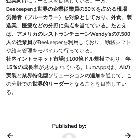
企業向け
にサービスを提供している。一方、
Beekeeper
は
世界の企業従業員の80％を占める現場
労働者（ブルーカラー）を対象としており、外食、製
造業、医療などの分野に焦点を当てている。たとえ
ば、アメリカのレストランチェーンWendy’sの7,500
人の従業員
がBeekeeperを利用しており、勤務シフト
や給与管理をモバイルで行っている。
社内イントラネット市場
は
100億ドル規模
であり、
年
15％の成長率
が見込まれている。LumAppsは、
AIの
実装
と
業界特化型ソリューションの追加
を通じて、こ
の分野での
世界的リーダー
となることを目指してい
る。
Published by: