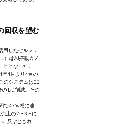
の回収を望む
活用したセルフレ
L）はAI搭載カメ
こととなった。
24年4月より4台の
た。このシステムは23
分の1に削減。その
間で43％増に達
売上の2〜3％に
ロに及ぶとされ