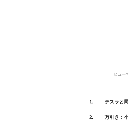
ヒューマ
1. テスラと
2. 万引き：小