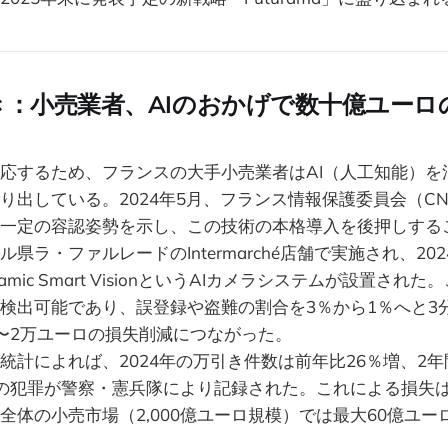
き：小売業者、AIのおかげで数十億ユーロ
応するため、フランスの大手小売業者はAI（人工知能）を
り出している。2024年5月、フランス情報保護委員会（CNI
一定の容認姿勢を示し、この技術の本格導入を後押しする
県ラ・ファルレードのIntermarché店舗で実施され、20
mic Smart VisionというAIカメラシステムが設置され
検出可能であり、誤登録や盗難の割合を3％から1％へと3
〜2万ユーロの損失削減につながった。
統計によれば、2024年の万引き件数は前年比26％増、2年
の犯罪が警察・憲兵隊により記録された。これによる損失は
全体の小売市場（2,000億ユーロ規模）では最大60億ユー