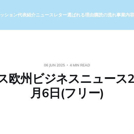
ッション
代表紹介
ニュースレター
選ばれる理由
購読の流れ
事業内
06 JUN 2025
4 MIN READ
ス欧州ビジネスニュース20
月6日(フリー)