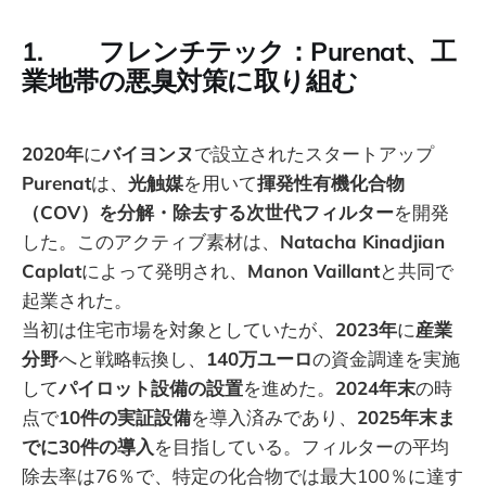
1. フレンチテック：Purenat、工
業地帯の悪臭対策に取り組む
2020年
に
バイヨンヌ
で設立されたスタートアップ
Purenat
は、
光触媒
を用いて
揮発性有機化合物
（COV）を分解・除去する次世代フィルター
を開発
した。このアクティブ素材は、
Natacha Kinadjian
Caplat
によって発明され、
Manon Vaillant
と共同で
起業された。
当初は住宅市場を対象としていたが、
2023年
に
産業
分野
へと戦略転換し、
140万ユーロ
の資金調達を実施
して
パイロット設備の設置
を進めた。
2024年末
の時
点で
10件の実証設備
を導入済みであり、
2025年末ま
でに30件の導入
を目指している。フィルターの平均
除去率は76％で、特定の化合物では最大100％に達す