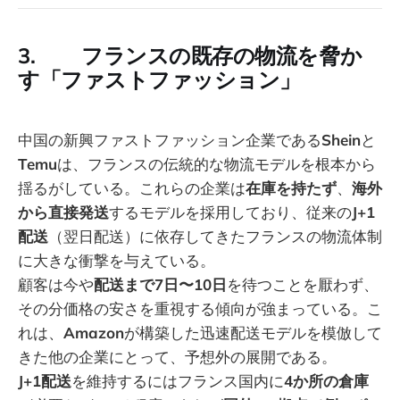
3. フランスの既存の物流を脅か
す「ファストファッション」
中国の新興ファストファッション企業である
Shein
と
Temu
は、フランスの伝統的な物流モデルを根本から
揺るがしている。これらの企業は
在庫を持たず
、
海外
から直接発送
するモデルを採用しており、従来の
J+1
配送
（翌日配送）に依存してきたフランスの物流体制
に大きな衝撃を与えている。
顧客は今や
配送まで7日〜10日
を待つことを厭わず、
その分価格の安さを重視する傾向が強まっている。こ
れは、
Amazon
が構築した迅速配送モデルを模倣して
きた他の企業にとって、予想外の展開である。
J+1配送
を維持するにはフランス国内に
4か所の倉庫