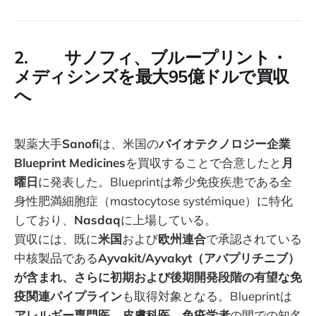
2. サノフィ、ブループリント・
メディシンズを最大95億ドルで買収
へ
製薬大手
Sanofi
は、米国の
バイオテクノロジー企業
Blueprint Medicines
を買収することで合意したと
月
曜日
に発表した。Blueprintは希少免疫疾患である全
身性肥満細胞症（mastocytose systémique）に特化
しており、
Nasdaq
に上場している。
買収には、既に
米国
および
欧州連合
で承認されている
中核製品である
Ayvakit/Ayvakyt（アバプリチニブ）
が含まれ、さらに初期および後期開発段階の有望な免
疫関連パイプライン
も取得対象となる。Blueprintは
アレルギー専門医、皮膚科医、免疫学者
の間での知名