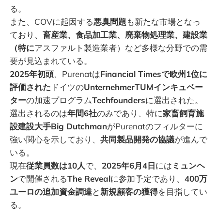
る。
また、COVに起因する
悪臭問題
も新たな市場となっ
ており、
畜産業、食品加工業、廃棄物処理業、建設業
（特に
アスファルト製造業者）など多様な分野での需
要が見込まれている。
2025年初頭
、Purenatは
Financial Timesで欧州1位に
評価された
ドイツの
UnternehmerTUMインキュベー
ター
の加速プログラム
Techfounders
に選出された。
選出されるのは
年間6社
のみであり、特に
家畜飼育施
設建設大手Big Dutchman
がPurenatのフィルターに
強い関心を示しており、
共同製品開発の協議
が進んで
いる。
現在
従業員数は10人
で、
2025年6月4日
には
ミュンヘ
ン
で開催される
The Reveal
に参加予定であり、
400万
ユーロの追加資金調達
と
新規顧客の獲得
を目指してい
る。