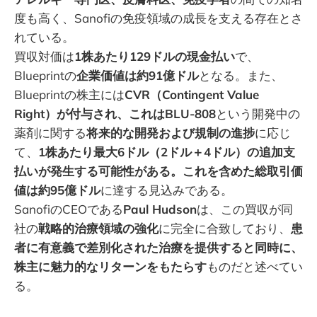
度も高く、Sanofiの免疫領域の成長を支える存在とさ
れている。
買収対価は
1株あたり129ドルの現金払い
で、
Blueprintの
企業価値は約91億ドル
となる。また、
Blueprintの株主には
CVR（Contingent Value
Right）が付与され、これはBLU-808
という開発中の
薬剤に関する
将来的な開発および規制の進捗
に応じ
て、
1株あたり最大6ドル（2ドル＋4ドル）の追加支
払いが発生する可能性がある。これを含めた総取引価
値は約95億ドル
に達する見込みである。
SanofiのCEOである
Paul Hudson
は、この買収が同
社の
戦略的治療領域の強化
に完全に合致しており、
患
者に有意義で差別化された治療を提供すると同時に、
株主に魅力的なリターンをもたらす
ものだと述べてい
る。