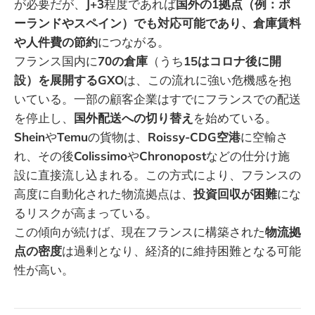
が必要だが、
J+3
程度であれば
国外の1拠点（例：ポ
ーランドやスペイン）でも対応可能であり、倉庫賃料
や人件費の節約
につながる。
フランス国内に
70の倉庫
（うち
15はコロナ後に開
設）を展開するGXO
は、この流れに強い危機感を抱
いている。一部の顧客企業はすでにフランスでの配送
を停止し、
国外配送への切り替え
を始めている。
Shein
や
Temu
の貨物は、
Roissy-CDG空港
に空輸さ
れ、その後
Colissimo
や
Chronopost
などの仕分け施
設に直接流し込まれる。この方式により、フランスの
高度に自動化された物流拠点は、
投資回収が困難
にな
るリスクが高まっている。
この傾向が続けば、現在フランスに構築された
物流拠
点の密度
は過剰となり、経済的に維持困難となる可能
性が高い。