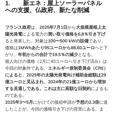
1. 新エネ：屋上ソーラーパネル
への支援、仏政府、新たな削減
フランス政府
は、
2025年7月1日
から
大規模屋根上太
陽光発電
による電力の
買い取り価格を6.8％引き下げ
ると発表した。対象は
100〜500 kWの設備
であり、
価格は
1MWhあたり95ユーロから88.60ユーロ
へと下
がり、
年初からの合計で19.5％の減少
となる。
個人向けの価格（2月に40ユーロへ引き下げ済み）は
今回の対象外である。
エネルギー規制委員会（CRE）
によると、2025年の太陽光発電向け補助金総額は29
億ユーロと見込まれ、2024年の21億ユーロから増加
する見通しである。これは主に高額な旧契約
によるも
のである。
2025年3〜5月
にかけての接続申請が
予想の2.3倍
に達
したことが、今回の価格引き下げの背景にある。ま