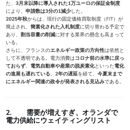
た、
3月末以降に導入された1万ユーロの保証金制度
により、
申請数は3分の1減少
した。
2025年秋
からは、現行の固定価格買取制度（FIT）が
廃止され、
簡素化された入札制度
に切り替わる予定で
あり、
割当容量の削減
に対する業界の懸念も高まって
いる。
さらに、フランスの
エネルギー政策の方向性
は依然と
して不透明である。電力消費は
コロナ前の水準に戻っ
ておらず
、
電気自動車や産業の脱炭素化
といった
電化
の進展も遅れている
。
2年の遅延
を経て、
今夏末まで
にエネルギー関連の政令が発表される見込み
である。
2. 需要が増えすぎ、オランダで
電力供給にウェイティングリスト