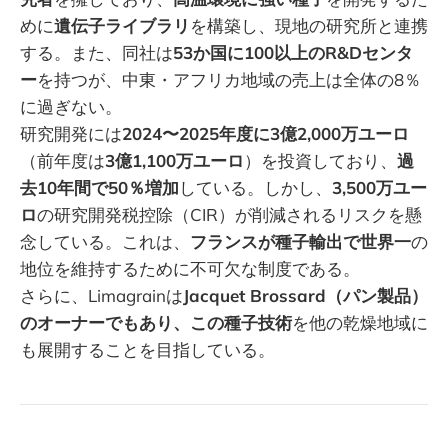
めに
遺伝子ライブラリ
を構築し、現地の研究所と連携
する。また、同社は
53か国に100以上のR&Dセンタ
ー
を持つが、中東・アフリカ地域の売上は全体の8％
に過ぎない。
研究開発には
2024〜2025年度に3億2,000万ユーロ
（前年度は
3億1,100万ユーロ
）を投資しており、
過
去10年間で50％増加
している。しかし、
3,500万ユー
ロ
の研究開発税控除（CIR）が削減されるリスクを懸
念している。これは、
フランスが種子輸出で世界一
の
地位を維持するために不可欠な制度である。
さらに、Limagrainは
Jacquet Brossard（パン製品）
のオーナーでもあり、この種子技術
を他の乾燥地域に
も展開することを目指している。