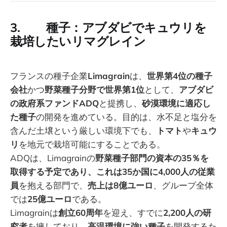
3. 種子：アブダビでキュウリを
栽培したいリマグレイン
フランスの種子企業
Limagrain
は、
世界第4位の種子
会社
かつ
野菜種子分野で世界第1位
として、
アブダビ
の政府系ファンドADQ
と提携し、
砂漠環境に適応し
た種子
の開発を進めている。目的は、水不足と塩分を
含んだ土壌という厳しい環境下でも、
トマト
や
キュウ
リ
を地元で栽培可能にすることである。
ADQは、Limagrainの
野菜種子部門の資本の35％を
取得する予定であり、これは35か国に4,000人の従業
員
を抱える部門で、
売上は8億ユーロ
、グループ全体
では
25億ユーロ
である。
Limagrainは
創立60周年
を迎え、すでに
2,200人の研
究者
を擁しており、
高温環境に強い種子
を開発するた