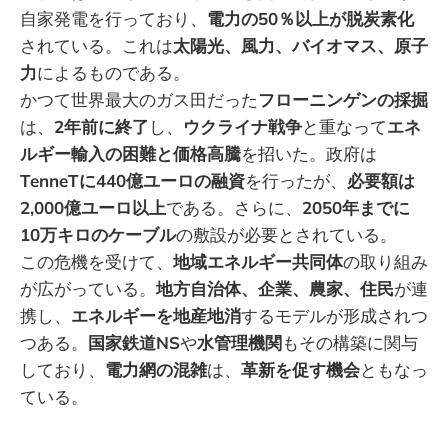
自家発電を行っており、
電力の50％以上が脱炭素化
されている。これは
太陽光、風力、バイオマス、原子
力
によるものである。
かつて世界最大のガス田だった
フローニンゲンの採掘
は、
2年前に終了
し、
ウクライナ戦争
と重なって
エネ
ルギー輸入の困難と価格高騰
を招いた。政府は
TenneTに440億ユーロの融資
を行ったが、
必要額は
2,000億ユーロ以上
である。さらに、
2050年までに
10万キロのケーブル
の敷設が必要とされている。
この危機を受けて、
地域エネルギー共同体
の取り組み
が広がっている。
地方自治体、企業、農家、住民
が連
携し、
エネルギーを地産地消
するモデルが形成されつ
つある。
国家鉄道NS
や
水管理機関
もその構築に関与
しており、
電力網の混雑
は、
革新を促す機会
ともなっ
ている。