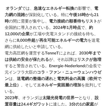
オランダ
では、
急速なエネルギー転換
の影響で、
電
力網の混雑
が深刻化している。特に
午後16時から21
時
の間に需要が集中し、
電力接続の順番待ちリスト
が
全国的に導入されている。
2024年1月時点
で、
約
12,000の企業
が工場や充電スタンドの接続を待ち、
さらに
8,000件超
が
再生可能エネルギーの電力
を送電
網に供給したいと申請している。
電力高圧網を運営する
TenneT
によれば、
2030年まで
は供給の安全が保たれる
が、それ以降は
リスクが急増
すると警告されている。
Energie-Nederland
の会長で
元インフラ大臣の
コラ・ファン・ニューウェンハウゼ
ン
は、
送電網の整備の遅れ
と
電気料金の高騰（欧州で
最上位）
、そして
エネルギー貧困層の増加
を批判して
いる。
2023年
、オランダは
太陽光発電の世界一
となり、
設
置容量は24.4ギガワット
に達した。
3分の1の家庭
が