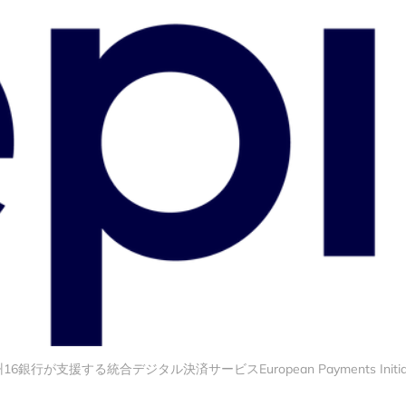
16銀行が支援する統合デジタル決済サービスEuropean Payments Initiat