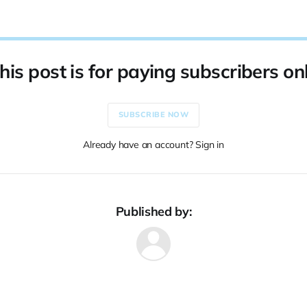
his post is for paying subscribers on
SUBSCRIBE NOW
Already have an account? Sign in
Published by: