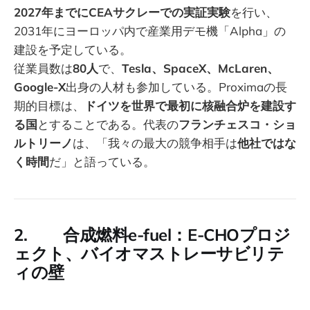
2027年までにCEAサクレーでの実証実験
を行い、
2031年にヨーロッパ内で産業用デモ機「Alpha」の
建設を予定している。
従業員数は
80人
で、
Tesla、SpaceX、McLaren、
Google-X
出身の人材も参加している。Proximaの長
期的目標は、
ドイツを世界で最初に核融合炉を建設す
る国
とすることである。代表の
フランチェスコ・ショ
ルトリーノ
は、「我々の最大の競争相手は
他社ではな
く時間
だ」と語っている。
2. 合成燃料e-fuel：E-CHOプロジ
ェクト、バイオマストレーサビリテ
ィの壁