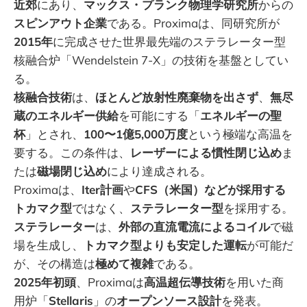
近郊
にあり、
マックス・プランク物理学研究所
からの
スピンアウト企業
である。Proximaは、同研究所が
2015年
に完成させた世界最先端のステラレーター型
核融合炉「Wendelstein 7-X」の技術を基盤としてい
る。
核融合技術
は、
ほとんど放射性廃棄物を出さず
、
無尽
蔵のエネルギー供給
を可能にする「
エネルギーの聖
杯
」とされ、
100〜1億5,000万度
という極端な高温を
要する。この条件は、
レーザーによる慣性閉じ込め
ま
たは
磁場閉じ込め
により達成される。
Proximaは、
Iter計画
や
CFS（米国）などが採用する
トカマク型
ではなく、
ステラレーター型
を採用する。
ステラレーター
は、
外部の直流電流によるコイル
で磁
場を生成し、
トカマク型よりも安定した運転
が可能だ
が、その構造は
極めて複雑
である。
2025年初頭
、Proximaは
高温超伝導技術
を用いた商
用炉「
Stellaris
」の
オープンソース設計
を発表。