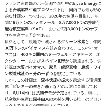
フランス南西部のポー近郊で進行中の
Elyse Energy
に
よる
合成燃料生産プロジェクト
は、国内でも最も野心
的な計画の一つである。
2028年
の稼働を目指し、年
間に
5万トンのe-メタノール
、
8万7,000トンの持続可
能な航空燃料（SAF）
、および
2万8,000トンのナフ
サ
を生産する予定である。
原料として、現地で生成される
グリーン水素
と、年間
30万トンのバイオマス
を組み合わせる。このバイオ
マスは、
400キロ圏内
の
ヌーヴェル＝アキテーヌ
、
オ
クシタニー
、および
スペイン北部
から調達される。供
給源は
木質バイオマス
、
家具・緑廃棄物
、
農業・ワイ
ン製造残渣
の
三分の一ずつ
を想定している。
しかしこの計画は、
森林伐採の拡大
を懸念する環境団
体「
ピレネーの生きた森
」などの反対に直面してお
り、
6月14日
には
抗議デモ
が予定されている。特に、
航空燃料生産に
森林由来の木材
を用いる唯一のプロジ
ェクトである点が問題視されている。