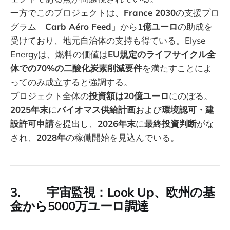
一方でこのプロジェクトは、
France 2030
の支援プロ
グラム「
Carb Aéro Feed
」から
1億ユーロ
の助成を
受けており、地元自治体の支持も得ている。Elyse
Energyは、燃料の価値は
EU規定のライフサイクル全
体での70%の二酸化炭素削減要件
を満たすことによ
ってのみ成立すると強調する。
プロジェクト全体の
投資額は20億ユーロ
にのぼる。
2025年末
に
バイオマス供給計画
および
環境認可・建
設許可申請
を提出し、
2026年末
に
最終投資判断
がな
され、
2028年
の稼働開始を見込んでいる。
3. 宇宙監視：Look Up、欧州の基
金から5000万ユーロ調達