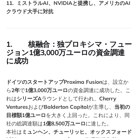
11. ミストラルAI、NVIDIAと提携し、アメリカのAI
クラウド大手に対抗
1. 核融合：独プロキシマ・フュー
ジョン1億3,000万ユーロの資金調達
に成功
ドイツのスタートアップProxima Fusion
は、設立か
ら
2年
で
1億3,000万ユーロ
の資金調達に成功した。こ
れは
シリーズA
ラウンドとして行われ、
Cherry
Ventures
および
Balderton Capital
が主導し、
当初の
目標額1億ユーロ
を大きく上回った。これにより、同
社の総調達額は
1億8,500万ユーロ
に達した。
本社は
ミュンヘン、チューリッヒ、オックスフォード