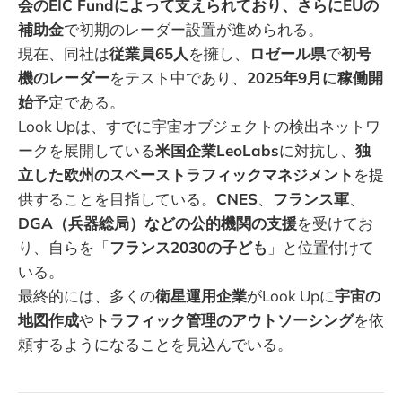
会のEIC Fundによって支えられており、さらにEUの
補助金
で初期のレーダー設置が進められる。
現在、同社は
従業員65人
を擁し、
ロゼール県
で
初号
機のレーダー
をテスト中であり、
2025年9月に稼働開
始
予定である。
Look Upは、すでに宇宙オブジェクトの検出ネットワ
ークを展開している
米国企業LeoLabs
に対抗し、
独
立した欧州のスペーストラフィックマネジメント
を提
供することを目指している。
CNES
、
フランス軍
、
DGA（兵器総局）などの公的機関の支援
を受けてお
り、自らを「
フランス2030の子ども
」と位置付けて
いる。
最終的には、多くの
衛星運用企業
がLook Upに
宇宙の
地図作成
や
トラフィック管理のアウトソーシング
を依
頼するようになることを見込んでいる。