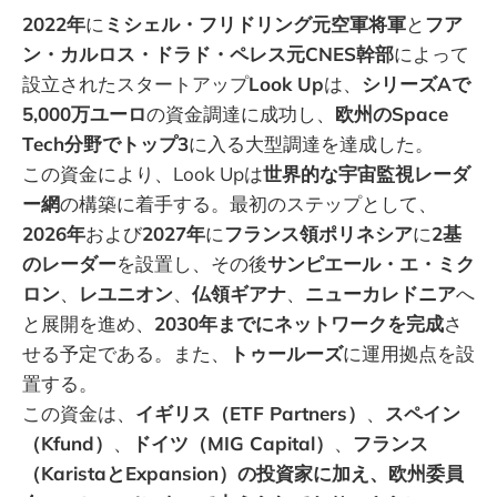
2022年
に
ミシェル・フリドリング元空軍将軍
と
フア
ン・カルロス・ドラド・ペレス元CNES幹部
によって
設立されたスタートアップ
Look Up
は、
シリーズAで
5,000万ユーロ
の資金調達に成功し、
欧州のSpace
Tech分野でトップ3
に入る大型調達を達成した。
この資金により、Look Upは
世界的な宇宙監視レーダ
ー網
の構築に着手する。最初のステップとして、
2026年
および
2027年
に
フランス領ポリネシア
に
2基
のレーダー
を設置し、その後
サンピエール・エ・ミク
ロン
、
レユニオン
、
仏領ギアナ
、
ニューカレドニア
へ
と展開を進め、
2030年までにネットワークを完成
さ
せる予定である。また、
トゥールーズ
に運用拠点を設
置する。
この資金は、
イギリス（ETF Partners）
、
スペイン
（Kfund）
、
ドイツ（MIG Capital）
、
フランス
（KaristaとExpansion）の投資家に加え、欧州委員