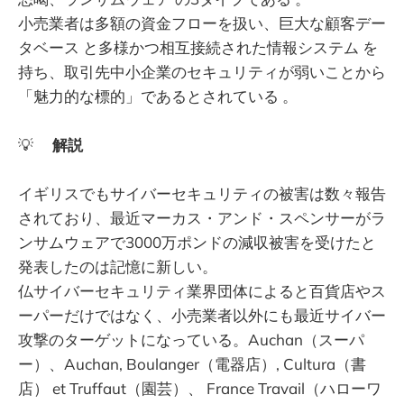
小売業者は多額の資金フローを扱い、巨大な顧客デー
タベース と多様かつ相互接続された情報システム を
持ち、取引先中小企業のセキュリティが弱いことから
「魅力的な標的」であるとされている 。
💡
解説
イギリスでもサイバーセキュリティの被害は数々報告
されており、最近マーカス・アンド・スペンサーがラ
ンサムウェアで3000万ポンドの減収被害を受けたと
発表したのは記憶に新しい。
仏サイバーセキュリティ業界団体によると百貨店やス
ーパーだけではなく、小売業者以外にも最近サイバー
攻撃のターゲットになっている。Auchan（スーパ
ー）、Auchan, Boulanger（電器店）, Cultura（書
店） et Truffaut（園芸）、 France Travail（ハローワ