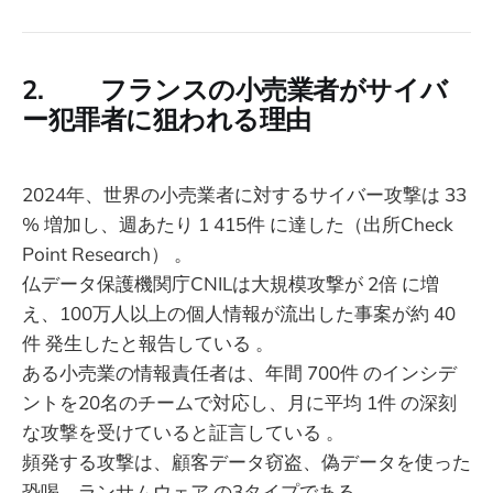
2. フランスの小売業者がサイバ
ー犯罪者に狙われる理由
2024年、世界の小売業者に対するサイバー攻撃は 33
% 増加し、週あたり 1 415件 に達した（出所Check
Point Research） 。
仏データ保護機関庁CNILは大規模攻撃が 2倍 に増
え、100万人以上の個人情報が流出した事案が約 40
件 発生したと報告している 。
ある小売業の情報責任者は、年間 700件 のインシデ
ントを20名のチームで対応し、月に平均 1件 の深刻
な攻撃を受けていると証言している 。
頻発する攻撃は、顧客データ窃盗、偽データを使った
恐喝、ランサムウェア の3タイプである 。