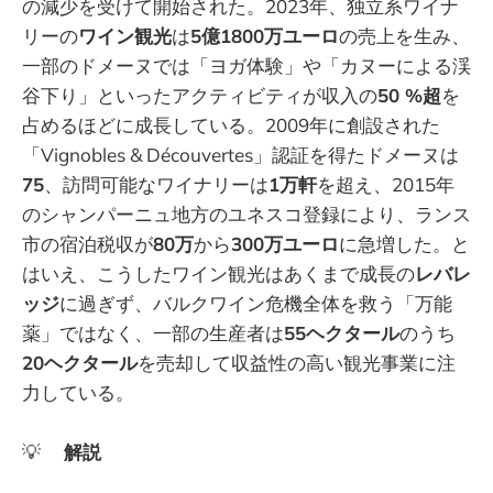
の減少を受けて開始された。2023年、独立系ワイナ
リーの
ワイン観光
は
5億1800万ユーロ
の売上を生み、
一部のドメーヌでは「ヨガ体験」や「カヌーによる渓
谷下り」といったアクティビティが収入の
50 %超
を
占めるほどに成長している。2009年に創設された
「Vignobles & Découvertes」認証を得たドメーヌは
75
、訪問可能なワイナリーは
1万軒
を超え、2015年
のシャンパーニュ地方のユネスコ登録により、ランス
市の宿泊税収が
80万
から
300万ユーロ
に急増した。と
はいえ、こうしたワイン観光はあくまで成長の
レバレ
ッジ
に過ぎず、バルクワイン危機全体を救う「万能
薬」ではなく、一部の生産者は
55ヘクタール
のうち
20ヘクタール
を売却して収益性の高い観光事業に注
力している。
💡
解説