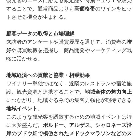
観光客のニーズに応える限定品や特別キュヴェを販売
することで、通常商品よりも
高価格帯
のワインをヒッ
トさせる機会が生まれる。
顧客データの取得と市場理解
来訪者のアンケートや購買履歴を通じて、消費者の
嗜
好
や購買動機を把握し、商品開発やマーケティング戦
略に活かせる。
地域経済への貢献と協業・相乗効果
ワイナリー単独ではなく、近隣のレストランや宿泊施
設、観光資源と連携することで、
地域全体の魅力向上
につながり、地域ぐるみでの集客力強化が期待できる
地域イベント
。
このような観光客を誘致するための地域イベントは特
に大変盛んだ。
ボルドー、アルザス、シャロネーズ沿
岸のブドウ畑で模倣されたメドックマラソンなどのス