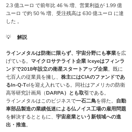
2.3 億ユーロ で前年比 46 % 増、営業利益が 1.99 億
ユーロ で約 50 % 増、受注残高は 630 億ユーロ に達
した 。
💡
解説
ラインメタルは防衛に限らず、宇宙分野にも事業
を広
げている。
マイクロサテライト企業 Iceyeはフィンラ
ンドで2018年設立の衛星スタートアップ企業
。既に
七百人の従業員を擁し、
株主にはCIAのファンドであ
るIn-Q-T
elを迎え入れている。同社はアメリカの防衛
高等研究計画局（
DARPA）とも取引
である。
ラインメタルはこのビジネスで
一石二鳥
を得た。
自動
車部品製造の業績低迷による仏ノイス工場の雇用問題
を解決するとともに、
宇宙産業という新領域への進
出・推進
。