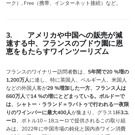
ーク）, Free（携帯、インターネット接続）など。
3. アメリカや中国への販売が減
速する中、フランスのブドウ園に恩
恵をもたらすワインツーリズム
フランスのワイナリー訪問者数は、
5年間で20 %増の
1,200万人
に達し、特に英国人、ベルギー人、米国人
などの外国人客が
29 %増加した一方、フランス人は
660万人
で
14 %の増にとどまっている。ボルドーで
は、シャトー・ラランド＝ラバトゥで行われる一夜限
りのワインバーに最大400人
が集まり、グラス1杯
3ユ
ーロ
、ボトル10～18ユーロで提供されるこの取り組
みは、2022年に中国市場の鈍化と国内赤ワイン消費