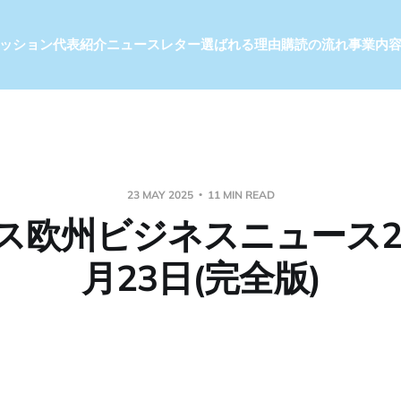
ッション
代表紹介
ニュースレター
選ばれる理由
購読の流れ
事業内
23 MAY 2025
11 MIN READ
ス欧州ビジネスニュース20
月23日(完全版)