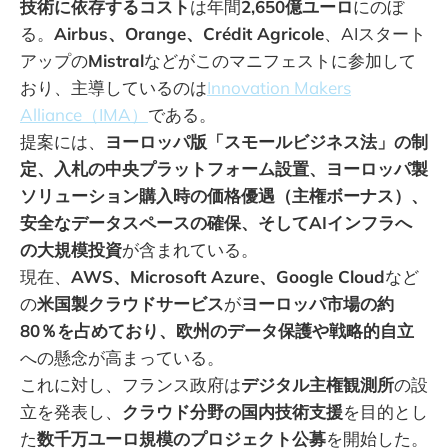
技術に依存するコスト
は年間
2,650億ユーロ
にのぼ
る。
Airbus、Orange、Crédit Agricole
、AIスタート
アップの
Mistral
などがこのマニフェストに参加して
おり、主導しているのは
Innovation Makers
Alliance（IMA）
である。
提案には、
ヨーロッパ版「スモールビジネス法」の制
定、入札の中央プラットフォーム設置、ヨーロッパ製
ソリューション購入時の価格優遇（主権ボーナス）、
安全なデータスペースの確保、そしてAIインフラへ
の大規模投資
が含まれている。
現在、
AWS、Microsoft Azure、Google Cloud
など
の
米国製クラウドサービス
が
ヨーロッパ市場の約
80％を占めており、欧州のデータ保護や戦略的自立
への懸念が高まっている。
これに対し、フランス政府は
デジタル主権観測所
の設
立を発表し、
クラウド分野の国内技術支援
を目的とし
た
数千万ユーロ規模のプロジェクト公募
を開始した。