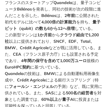
フランスのスタートアップ
Quandela
は、量子コンピ
ュータ
Bélénos
を発表し、同社の技術が次の段階に進
んだことを示した。
Bélénos
は、
2年前
に公開された
初代モデルに比べて
4,000倍の計算能力
を持ち、
量子
ビット（qubit）の数も6から12へ倍増
している。
この新型マシンは
1か月前
から
クラウド経由で1,200
社
以上に提供されており、
SNCF、EDF、Total、
BMW、Crédit Agricole
などが既に活用している。ま
た、
CEA
（フランス原子力庁）にも設置される予定
であり、
4年間の保守を含めて1,000万ユーロ
規模の
EuroHPC契約
に基づいている。
Quandela
の技術は、
BMW
による自動運転用画像生
成や、
Crédit Agricole
による銀行スコアリング（特
に
フォールン・エンジェル
の予測）など、既に実用に
供されている。また、
SAS
による
500名の経営者
を対
象とした調査では、
60%以上
が
量子AI
に投資または
可能性を探っていると回答している。