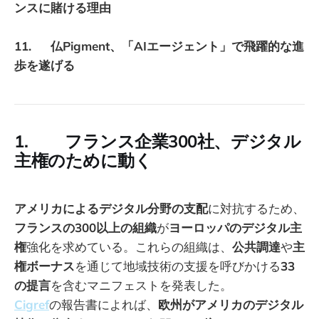
ンスに賭ける理由
11. 仏Pigment、「AIエージェント」で飛躍的な進
歩を遂げる
1. フランス企業300社、デジタル
主権のために動く
アメリカによるデジタル分野の支配
に対抗するため、
フランスの300以上の組織
が
ヨーロッパのデジタル主
権
強化を求めている。これらの組織は、
公共調達
や
主
権ボーナス
を通じて地域技術の支援を呼びかける
33
の提言
を含むマニフェストを発表した。
Cigref
の報告書によれば、
欧州がアメリカのデジタル