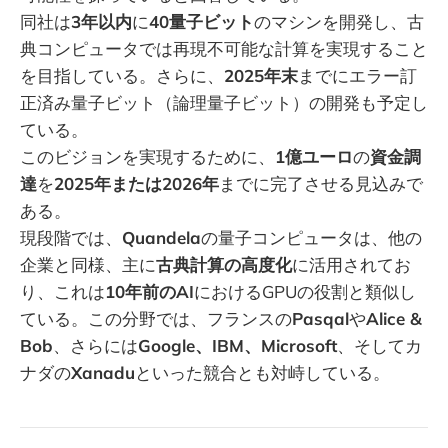
同社は
3年以内
に
40量子ビット
のマシンを開発し、古
典コンピュータでは再現不可能な計算を実現すること
を目指している。さらに、
2025年末
までにエラー訂
正済み量子ビット（論理量子ビット）の開発も予定し
ている。
このビジョンを実現するために、
1億ユーロ
の
資金調
達
を
2025年または2026年
までに完了させる見込みで
ある。
現段階では、
Quandela
の量子コンピュータは、他の
企業と同様、主に
古典計算の高度化
に活用されてお
り、これは
10年前のAI
におけるGPUの役割と類似し
ている。この分野では、フランスの
Pasqal
や
Alice &
Bob
、さらには
Google、IBM、Microsoft
、そしてカ
ナダの
Xanadu
といった競合とも対峙している。