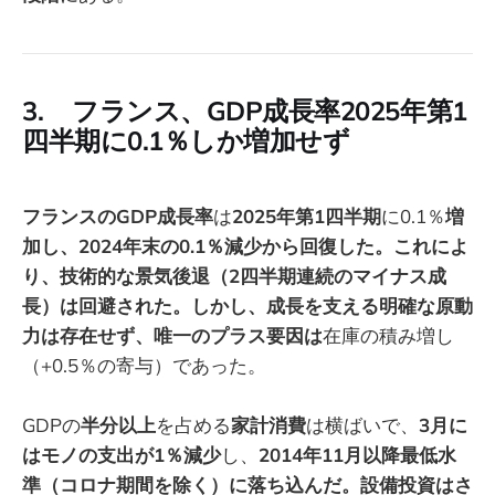
3. フランス、GDP成長率2025年第1
四半期に0.1％しか増加せず
フランスのGDP成長率
は
2025年第1四半期
に0.1％
増
加し、2024年末の0.1％減少から回復した。これによ
り、技術的な景気後退（2四半期連続のマイナス成
長）は回避された。しかし、成長を支える明確な原動
力は存在せず、唯一のプラス要因は
在庫の積み増し
（+0.5％の寄与）であった。
GDPの
半分以上
を占める
家計消費
は横ばいで、
3月に
はモノの支出が1％減少
し、
2014年11月以降最低水
準（コロナ期間を除く）に落ち込んだ。設備投資はさ