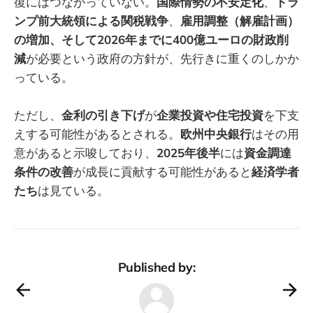
復にはつながっていない。
国際情勢の不安定化
、
トラ
ンプ前大統領による関税戦争
、
雇用調整（解雇計画）
の増加、そして2026年までに400億ユーロの財政削
減
が必要という政府の方針が、先行きに重くのしかか
っている。
ただし、
金利の引き下げ
が
企業投資や住宅投資
を下支
えする可能性があるとされる。
欧州中央銀行
はその用
意があると示唆しており、
2025年後半
には
資金調達
条件の改善
が成長に貢献する可能性があると
経済学者
たち
は見ている。
Published by: