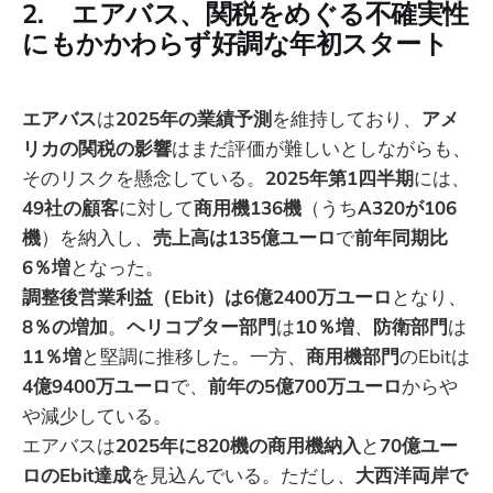
2. エアバス、関税をめぐる不確実性
にもかかわらず好調な年初スタート
エアバス
は
2025年の業績予測
を維持しており、
アメ
リカの関税の影響
はまだ評価が難しいとしながらも、
そのリスクを懸念している。
2025年第1四半期
には、
49社の顧客
に対して
商用機136機
（うち
A320が106
機
）を納入し、
売上高は135億ユーロ
で
前年同期比
6％増
となった。
調整後営業利益（Ebit）は6億2400万ユーロ
となり、
8％の増加
。
ヘリコプター部門
は
10％増
、
防衛部門
は
11％増
と堅調に推移した。一方、
商用機部門
のEbitは
4億9400万ユーロ
で、
前年の5億700万ユーロ
からや
や減少している。
エアバスは
2025年に820機の商用機納入
と
70億ユー
ロのEbit達成
を見込んでいる。ただし、
大西洋両岸で