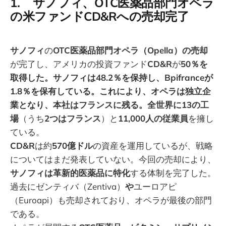
1. サノフィ、OTC医薬品部門オペラ
の米ファンドCD&Rへの売却完了
サノフィ
の
OTC医薬品部門オペラ（Opella）の売却
が完了し、アメリカの投資ファンド
CD&R
が
50％を
取得した。サノフィは48.2％を保持し、Bpifranceが
1.8％を保有している。これにより、オペラは独立企
業となり、本社はフランスに残る。全世界に13の工
場
（うち
2つはフランス
）と
11,000人の従業員
を擁し
ている。
CD&R
は約
570億ドル
の資産を運用しているが、戦略
についてはまだ発表していない。今回の売却により、
サノフィは革新的医薬品に特化
する体制を完了した。
過去にゼンティバ（Zentiva）
や
ユーロアピ
（Euroapi）も売却されており、オペラが最後の部門
である。