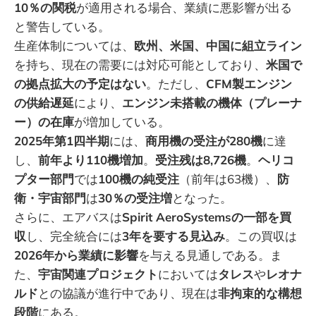
10％の関税
が適用される場合、業績に悪影響が出る
と警告している。
生産体制については、
欧州、米国、中国に組立ライン
を持ち、現在の需要には対応可能としており、
米国で
の拠点拡大の予定はない
。ただし、
CFM製エンジン
の供給遅延
により、
エンジン未搭載の機体（プレーナ
ー）の在庫
が増加している。
2025年第1四半期
には、
商用機の受注が280機
に達
し、
前年より110機増加
。
受注残は8,726機
。
ヘリコ
プター部門
では
100機の純受注
（前年は63機）、
防
衛・宇宙部門
は
30％の受注増
となった。
さらに、エアバスは
Spirit AeroSystemsの一部を買
収
し、完全統合には
3年を要する見込み
。この買収は
2026年から業績に影響
を与える見通しである。ま
た、
宇宙関連プロジェクト
においては
タレス
や
レオナ
ルド
との協議が進行中であり、現在は
非拘束的な構想
段階
にある。