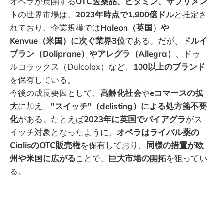
オペラが展開する
OTC医薬品、ビタミン、サプリメン
ト
の世界市場は、
2023年時点で1,900億ドル
と推定さ
れており、企業規模では
Haleon（英国）や
Kenvue（米国）に次ぐ業界3位
である。だが、
ドルイ
プラン（Doliprane）やアレグラ（Allegra）
、ドゥ
ルコラックス（Dulcolax）など、
100以上のブランド
を保有している。
今後の成長要因として、
高齢化社会
や
eコマースの拡
大
に加え、
"スイッチ"（delisting）による処方箋不要
化
がある。たとえば
2023年に英国でバイアグラ
がス
イッチ対象となったように、
オペラはライバル薬の
CialisのOTC販売権
を保有しており、
同様の措置が欧
州や米国に広がる
ことで、
巨大市場の開拓
を狙ってい
る。