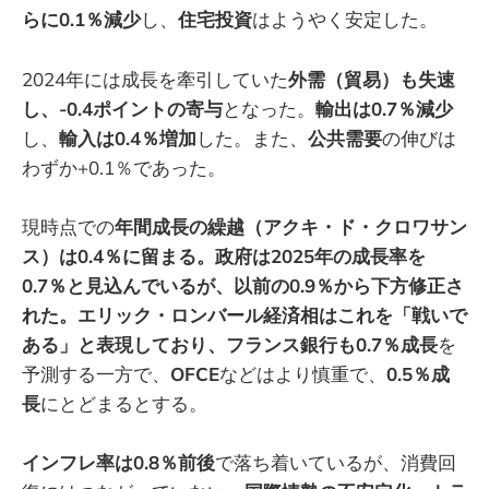
らに0.1％減少
し、
住宅投資
はようやく安定した。
2024年には成長を牽引していた
外需（貿易）も失速
し、-0.4ポイントの寄与
となった。
輸出は0.7％減少
し、
輸入は0.4％増加
した。また、
公共需要
の伸びは
わずか+0.1％であった。
現時点での
年間成長の繰越（アクキ・ド・クロワサン
ス）は0.4％に留まる。政府は2025年の成長率を
0.7％と見込んでいるが、以前の0.9％から下方修正さ
れた。エリック・ロンバール経済相はこれを「戦いで
ある」と表現しており、フランス銀行も0.7％成長
を
予測する一方で、
OFCE
などはより慎重で、
0.5％成
長
にとどまるとする。
インフレ率は0.8％前後
で落ち着いているが、消費回