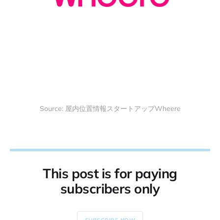
Source: 屋内位置情報スタートアップWheere
This post is for paying
subscribers only
SUBSCRIBE NOW