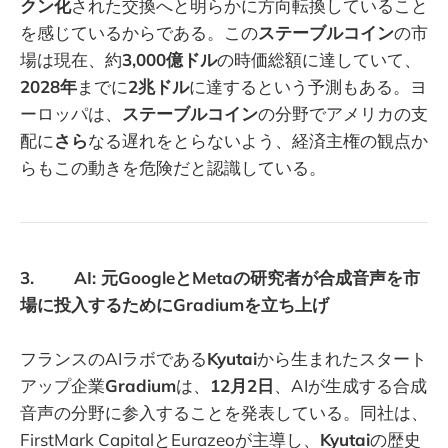
クン化
された交換へと明らかに方向転換していること
を感じているからである。この
ステーブルコイン
の市
場は現在、約
3,000億ドル
の時価総額に達していて、
2028年
までに
2兆ドル
に達するという予測もある。ヨ
ーロッパは、
ステーブルコイン
の分野でアメリカの支
配に
さら
なる遅れをとらないよう、経済主権の観点か
らもこの動きを危険だと認識している。
3. AI: 元GoogleとMetaの研究者が合成音声を市
場に投入するためにGradiumを立ち上げ
フランスのAIラボである
Kyutai
から生まれたスタート
アップ企業
Gradium
は、
12月2日
、AIが生成する合成
音声の分野に参入することを発表している。同社は、
FirstMark CapitalとEurazeoが主導し、
Kyutai
の歴史