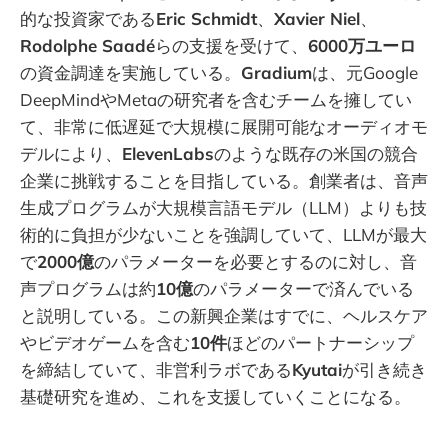
的な投資家である
Eric Schmidt
、
Xavier Niel
、
Rodolphe Saadé
らの支援を受けて、
6000万ユーロ
の資金調達を実施している。
Gradium
は、元Google
DeepMindやMetaの研究者を含むチームを擁してい
て、非常に低遅延で大規模に展開可能なオーディオモ
デルにより、
ElevenLabs
のような既存の米国の競合
企業に挑戦することを目指している。創業者は、音声
生成プログラムが大規模言語モデル（LLM）よりも技
術的に負担が少ないことを強調していて、LLMが最大
で
2000億
のパラメーターを必要とするのに対し、音
声プログラムは約
10億
のパラメーターで済んでいる
と説明している。この新興企業はすでに、ヘルスケア
やビデオゲームを含む
10件
ほどのパートナーシップ
を締結していて、非営利ラボである
Kyutai
が引き続き
基礎研究を進め、これを支援していくことになる。