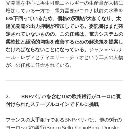
光発電を中心に再生可能エネルギーの生産量が大幅に
増加している一方で、電力需要がコロナ以前の水準を
6%下回っているため、価格の変動が大きくなり、太
陽光発電の出力抑制が増加している。委託書はまだ確
定されていないものの、この任務は、電力システムの
柔軟性と経済的均衡を改善するための解決策を提案し
なければならないことになっている。
ジャン＝ベルナ
ール・レヴィとティエリー・チュオという
二
人の人物
がこの任務に任命されている。
2. BNPパリバを含む10の欧州銀行がユーロに裏
付けられたステーブルコインでドルに挑戦
フランスの
大手
銀行であるBNPパリバは、他の
9行
の
ヨーロッパの銀行(Banca Sella, CaixaBank, Danske