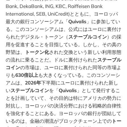
Bank, DekaBank, ING, KBC, Raiffeisen Bank
International, SEB, UniCredit)とともに、ヨーロッパ
最大の銀行コンソーシアム「
Quivalis
」に参加してい
る。このコンソーシアムは、公式にはユーロに裏付け
られたデジタル・トークン（
ステーブルコイン
）の採
用を促進することを目指している。しかし、その真の
野望は、
トークン化
された交換という新しい利用形態
の流れに乗ることだ。ドルに裏付けられた
ステーブル
コイン
の市場は、ユーロに裏付けられた同等の市場よ
りも
630倍以上
も大きくなっている。このコンソーシ
アムは、
2026年
下半期にユーロに裏付けられた新し
い
ステーブルコイン
を「
Quivalis
」として発行するこ
とを計画していて、その目的は特にアメリカの勢力に
対抗し、ヨーロッパの決済分野における戦略的自律性
を強化することにある。ヨーロッパの銀行が団結して
いるのは、金融の潮流がブロックチェーン上での
トー