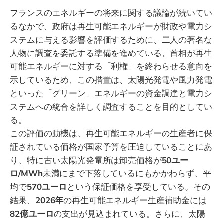
フランスのエネルギーの将来に関する議論が続いてい
るなかで、政府は再生可能エネルギーが財政や電力シ
ステムに与える影響を評価するために、
二
人の著名な
人物に調査を委託する準備を進めている。首相が再生
可能エネルギーに対する「利権」を終わらせる意向を
示しているため、この措置は、太陽光発電や風力発電
といった「グリーン」エネルギーの資金調達と電力シ
ステムへの統合を詳しく調査することを目的としてい
る。
この評価の動機は、再生可能エネルギーの生産者に保
証されている価格が国家予算を圧迫していることにあ
り、特に古い太陽光発電所は卸売価格が
50ユー
ロ/MWh
未満にまで下落しているにもかかわらず、平
均で
570ユーロ
という保証価格を享受している。その
結果、
2026年
の再生可能エネルギー生産補助金には
82億ユーロ
の支出が見込まれている。さらに、太陽